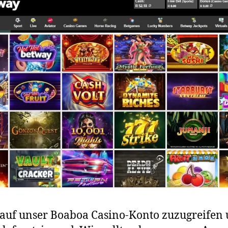
 auf unser Boaboa Casino-Konto zuzugreifen