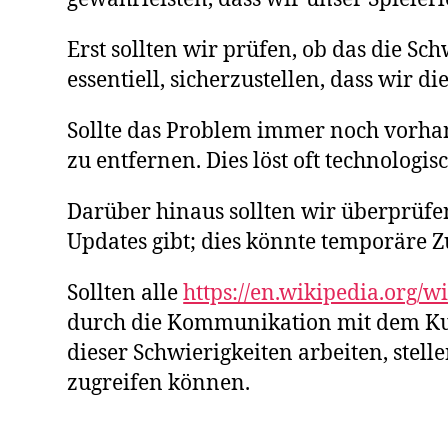
Erst sollten wir prüfen, ob das die Sc
essentiell, sicherzustellen, dass wir
Sollte das Problem immer noch vorhan
zu entfernen. Dies löst oft technologi
Darüber hinaus sollten wir überprüfe
Updates gibt; dies könnte temporäre 
Sollten alle
https://en.wikipedia.org
durch die Kommunikation mit dem Ku
dieser Schwierigkeiten arbeiten, stell
zugreifen können.