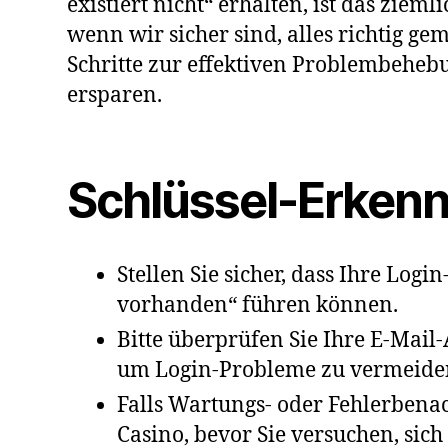
existiert nicht“ erhalten, ist das zie
wenn wir sicher sind, alles richtig ge
Schritte zur effektiven Problembeheb
ersparen.
Schlüssel-Erkenn
Stellen Sie sicher, dass Ihre Log
vorhanden“ führen können.
Bitte überprüfen Sie Ihre E-Mail-
um Login-Probleme zu vermeide
Falls Wartungs- oder Fehlerbena
Casino, bevor Sie versuchen, sich