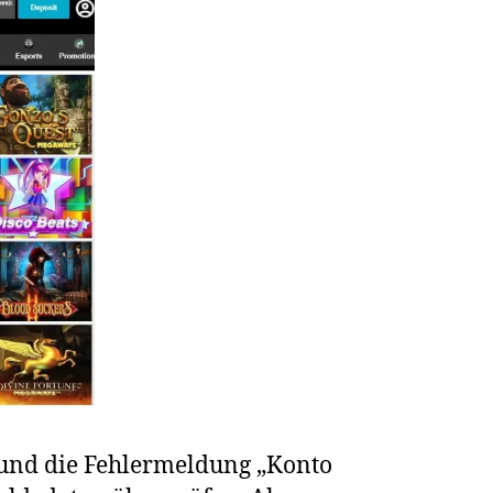
 und die Fehlermeldung „Konto