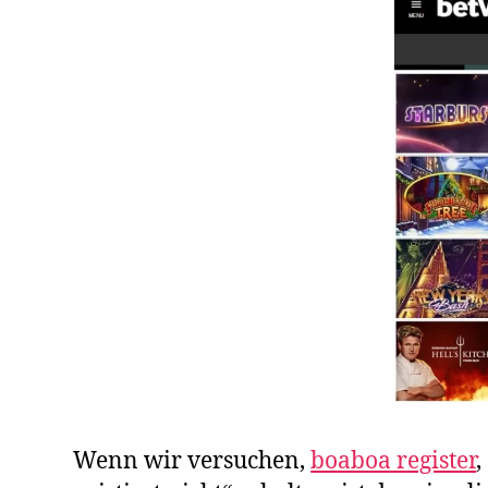
Wenn wir versuchen,
boaboa register
,