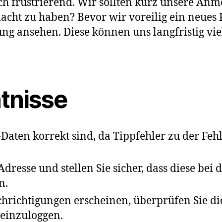
mlich frustrierend. Wir sollten kurz unsere A
macht zu haben? Bevor wir voreilig ein neues K
ung ansehen. Diese können uns langfristig 
tnisse
in-Daten korrekt sind, da Tippfehler zu der F
Adresse und stellen Sie sicher, dass diese be
n.
chrichtigungen erscheinen, überprüfen Sie 
 einzuloggen.