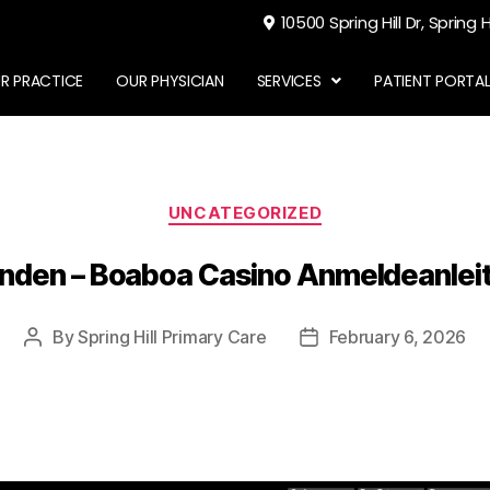
10500 Spring Hill Dr, Spring H
R PRACTICE
OUR PHYSICIAN
SERVICES
PATIENT PORTA
UNCATEGORIZED
anden – Boaboa Casino Anmeldeanleit
By
Spring Hill Primary Care
February 6, 2026