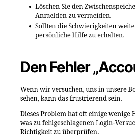
Löschen Sie den Zwischenspeiche
Anmelden zu vermeiden.
Sollten die Schwierigkeiten weit
persönliche Hilfe zu erhalten.
Den Fehler „Acco
Wenn wir versuchen, uns in unsere Bo
sehen, kann das frustrierend sein.
Dieses Problem hat oft einige wenige
was zu fehlgeschlagenen Login-Versuch
Richtigkeit zu überprüfen.