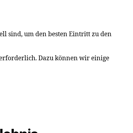
ll sind, um den besten Eintritt zu den
 erforderlich. Dazu können wir einige