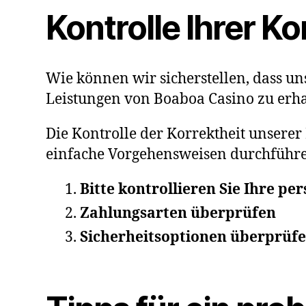
Kontrolle Ihrer K
Wie können wir sicherstellen, dass un
Leistungen von Boaboa Casino zu erh
Die Kontrolle der Korrektheit unserer
einfache Vorgehensweisen durchführ
Bitte kontrollieren Sie Ihre p
Zahlungsarten überprüfen
Sicherheitsoptionen überprüf