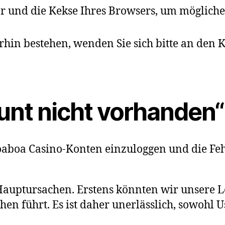
r und die Kekse Ihres Browsers, um mögliche
erhin bestehen, wenden Sie sich bitte an de
unt nicht vorhanden“
aboa Casino-Konten einzuloggen und die Fehl
 Hauptursachen. Erstens könnten wir unsere 
en führt. Es ist daher unerlässlich, sowohl