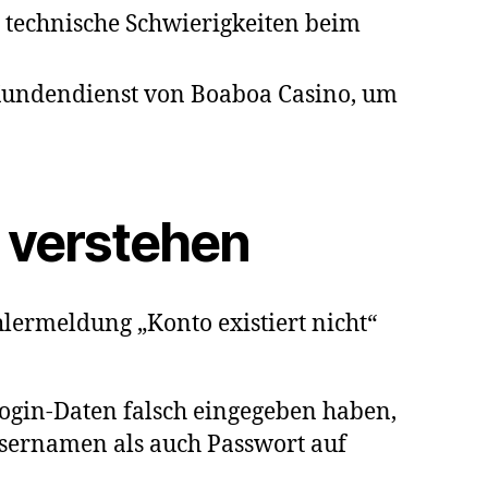
 technische Schwierigkeiten beim
n Kundendienst von Boaboa Casino, um
 verstehen
ermeldung „Konto existiert nicht“
Login-Daten falsch eingegeben haben,
 Usernamen als auch Passwort auf