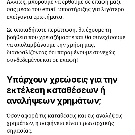
Αλλιώς, μπορούμε να έρθουμε σε επαφή μαζί
σας μέσω του email υποστήριξης για λιγότερο
επείγοντα ερωτήματα.
Σε οποιαδήποτε περίπτωση, θα έχουμε τη
βοήθεια που χρειαζόμαστε και θα συνεχίσουμε
να απολαμβάνουμε την χρήση μας,
διασφαλίζοντας ότι παραμένουμε συνεχώς
συνδεδεμένοι και σε επαφή!
Υπάρχουν χρεώσεις για την
εκτέλεση καταθέσεων ή
αναλήψεων χρημάτων;
Όσον αφορά τις καταθέσεις και τις αναλήψεις
χρημάτων, η σαφήνεια είναι πρωταρχικής
σημασίας.