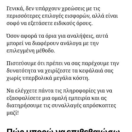
Γενικά, δεν υπάρχουν χρεώσεις με τις
περισσότερες επιλογές εισφορών, αλλά είναι
σοφό να εξετάσετε ειδικούς όρους.
Όσον αφορά τα όρια για αναλήψεις, αυτά
μπορεί να διαφέρουν ανάλογα με την
επιλεγμένη μέθοδο.
Πιστεύουμε ότι πρέπει να σας παρέχουμε την
δυνατότητα να χειρίζεστε τα κεφάλαιά σας
χωρίς υπερβολικά μεγάλα κόστη.
Να ελέγχετε πάντα τις πληροφορίες για να
εξασφαλίσετε μια ομαλή εμπειρία και ας
διατηρήσουμε τις συναλλαγές απρόσκοπτες
μαζί!
Πώς μπορώ να επιβεβαιώσω