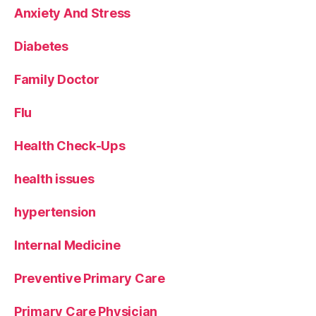
Anxiety And Stress
Diabetes
Family Doctor
Flu
Health Check-Ups
health issues
hypertension
Internal Medicine
Preventive Primary Care
Primary Care Physician