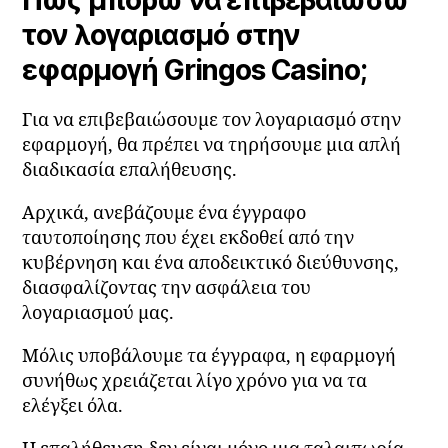
τον λογαριασμό στην
εφαρμογή Gringos Casino;
Για να επιβεβαιώσουμε τον λογαριασμό στην
εφαρμογή, θα πρέπει να τηρήσουμε μια απλή
διαδικασία επαλήθευσης.
Αρχικά, ανεβάζουμε ένα έγγραφο
ταυτοποίησης που έχει εκδοθεί από την
κυβέρνηση και ένα αποδεικτικό διεύθυνσης,
διασφαλίζοντας την ασφάλεια του
λογαριασμού μας.
Μόλις υποβάλουμε τα έγγραφα, η εφαρμογή
συνήθως χρειάζεται λίγο χρόνο για να τα
ελέγξει όλα.