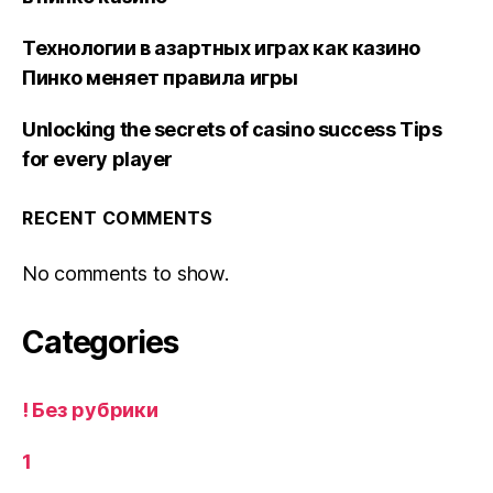
Технологии в азартных играх как казино
Пинко меняет правила игры
Unlocking the secrets of casino success Tips
for every player
RECENT COMMENTS
No comments to show.
Categories
! Без рубрики
1