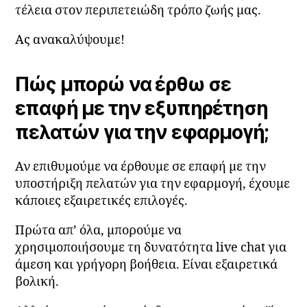
τέλεια στον περιπετειώδη τρόπο ζωής μας.
Ας ανακαλύψουμε!
Πώς μπορώ να έρθω σε
επαφή με την εξυπηρέτηση
πελατών για την εφαρμογή;
Αν επιθυμούμε να έρθουμε σε επαφή με την
υποστήριξη πελατών για την εφαρμογή, έχουμε
κάποιες εξαιρετικές επιλογές.
Πρώτα απ’ όλα, μπορούμε να
χρησιμοποιήσουμε τη δυνατότητα live chat για
άμεση και γρήγορη βοήθεια. Είναι εξαιρετικά
βολική.