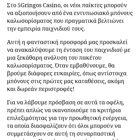
Στο 5Gringos Casino, οι νέοι παίκτες μπορούν
να αξιοποιήσουν από ένα εντυπωσιακό μπόνους
καλωσορίσματος που πραγματικά βελτιώνει
την εμπειρία παιχνιδιού τους.
Αυτή η φανταστική προσφορά μας προσκαλεί
να ανακαλύψουμε τη ένταση του παιχνιδιού με
μια ξεκάθαρη ανάλυση του πακέτου
καλωσορίσματος. Όταν εμβαθύνουμε, θα
βρούμε διάφορες ευκαιρίες, όπως αντίστοιχα
μπόνους στις πρώτες μας καταθέσεις, ακόμη
και δωρεάν περιστροφές!
Για να λάβουμε πρόσβαση σε αυτά τα οφέλη,
πρέπει απλώς να ικανοποιούμε τα κριτήρια
επιλεξιμότητας για την προωθητική ενέργεια,
τα οποία διασφαλίζουν ότι όλοι μπορούν να
συμμετάσχουν σε αυτή τη συναρπαστική