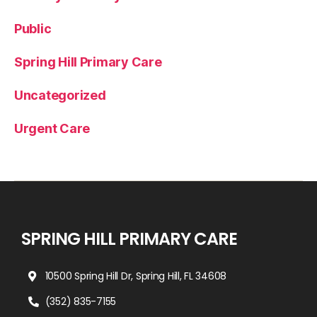
Public
Spring Hill Primary Care
Uncategorized
Urgent Care
SPRING HILL PRIMARY CARE
10500 Spring Hill Dr, Spring Hill, FL 34608
(352) 835-7155