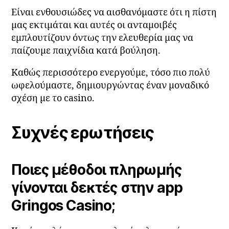
Είναι ενθουσιώδες να αισθανόμαστε ότι η πίστη
μας εκτιμάται και αυτές οι ανταμοιβές
εμπλουτίζουν όντως την ελευθερία μας να
παίζουμε παιχνίδια κατά βούληση.
Καθώς περισσότερο ενεργούμε, τόσο πιο πολύ
ωφελούμαστε, δημιουργώντας έναν μοναδικό
σχέση με το casino.
Συχνές ερωτήσεις
Ποιες μέθοδοι πληρωμής
γίνονται δεκτές στην app
Gringos Casino;