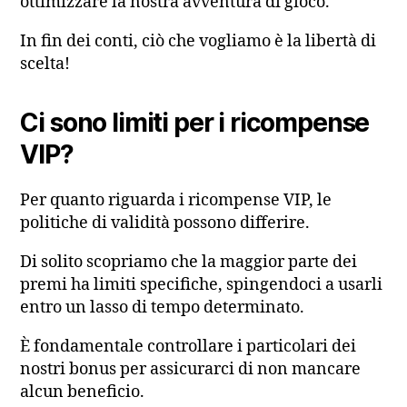
ottimizzare la nostra avventura di gioco.
In fin dei conti, ciò che vogliamo è la libertà di
scelta!
Ci sono limiti per i ricompense
VIP?
Per quanto riguarda i ricompense VIP, le
politiche di validità possono differire.
Di solito scopriamo che la maggior parte dei
premi ha limiti specifiche, spingendoci a usarli
entro un lasso di tempo determinato.
È fondamentale controllare i particolari dei
nostri bonus per assicurarci di non mancare
alcun beneficio.