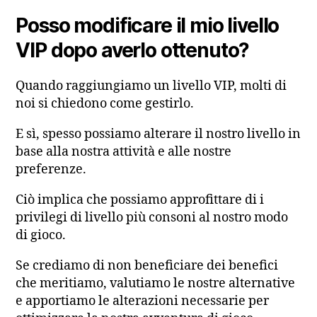
Posso modificare il mio livello
VIP dopo averlo ottenuto?
Quando raggiungiamo un livello VIP, molti di
noi si chiedono come gestirlo.
E sì, spesso possiamo alterare il nostro livello in
base alla nostra attività e alle nostre
preferenze.
Ciò implica che possiamo approfittare di i
privilegi di livello più consoni al nostro modo
di gioco.
Se crediamo di non beneficiare dei benefici
che meritiamo, valutiamo le nostre alternative
e apportiamo le alterazioni necessarie per