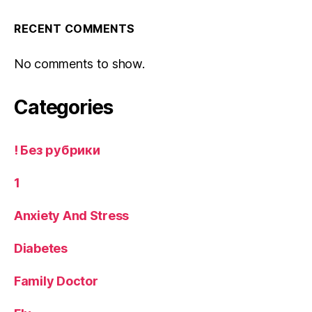
RECENT COMMENTS
No comments to show.
Categories
! Без рубрики
1
Anxiety And Stress
Diabetes
Family Doctor