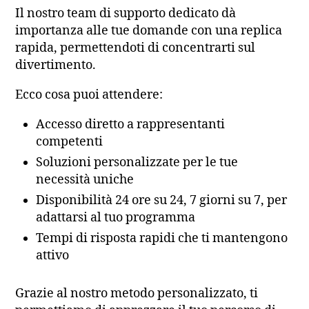
Il nostro team di supporto dedicato dà
importanza alle tue domande con una replica
rapida, permettendoti di concentrarti sul
divertimento.
Ecco cosa puoi attendere:
Accesso diretto a rappresentanti
competenti
Soluzioni personalizzate per le tue
necessità uniche
Disponibilità 24 ore su 24, 7 giorni su 7, per
adattarsi al tuo programma
Tempi di risposta rapidi che ti mantengono
attivo
Grazie al nostro metodo personalizzato, ti