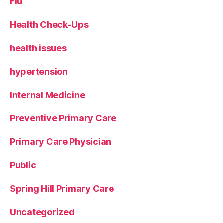
Flu
Health Check-Ups
health issues
hypertension
Internal Medicine
Preventive Primary Care
Primary Care Physician
Public
Spring Hill Primary Care
Uncategorized