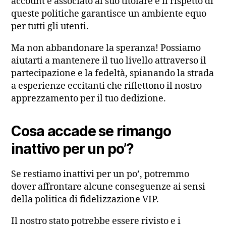
account è associato al suo titolare e il rispetto di
queste politiche garantisce un ambiente equo
per tutti gli utenti.
Ma non abbandonare la speranza! Possiamo
aiutarti a mantenere il tuo livello attraverso il
partecipazione e la fedeltà, spianando la strada
a esperienze eccitanti che riflettono il nostro
apprezzamento per il tuo dedizione.
Cosa accade se rimango
inattivo per un po’?
Se restiamo inattivi per un po’, potremmo
dover affrontare alcune conseguenze ai sensi
della politica di fidelizzazione VIP.
Il nostro stato potrebbe essere rivisto e i