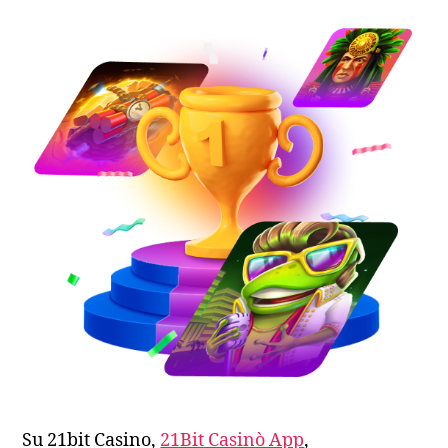
Su 21bit Casino,
21Bit Casinò App
,