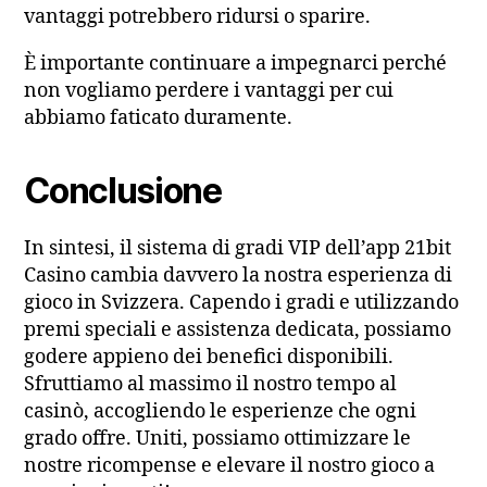
vantaggi potrebbero ridursi o sparire.
È importante continuare a impegnarci perché
non vogliamo perdere i vantaggi per cui
abbiamo faticato duramente.
Conclusione
In sintesi, il sistema di gradi VIP dell’app 21bit
Casino cambia davvero la nostra esperienza di
gioco in Svizzera. Capendo i gradi e utilizzando
premi speciali e assistenza dedicata, possiamo
godere appieno dei benefici disponibili.
Sfruttiamo al massimo il nostro tempo al
casinò, accogliendo le esperienze che ogni
grado offre. Uniti, possiamo ottimizzare le
nostre ricompense e elevare il nostro gioco a