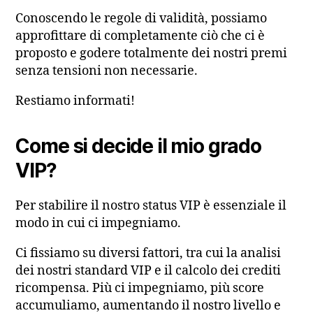
Conoscendo le regole di validità, possiamo
approfittare di completamente ciò che ci è
proposto e godere totalmente dei nostri premi
senza tensioni non necessarie.
Restiamo informati!
Come si decide il mio grado
VIP?
Per stabilire il nostro status VIP è essenziale il
modo in cui ci impegniamo.
Ci fissiamo su diversi fattori, tra cui la analisi
dei nostri standard VIP e il calcolo dei crediti
ricompensa. Più ci impegniamo, più score
accumuliamo, aumentando il nostro livello e