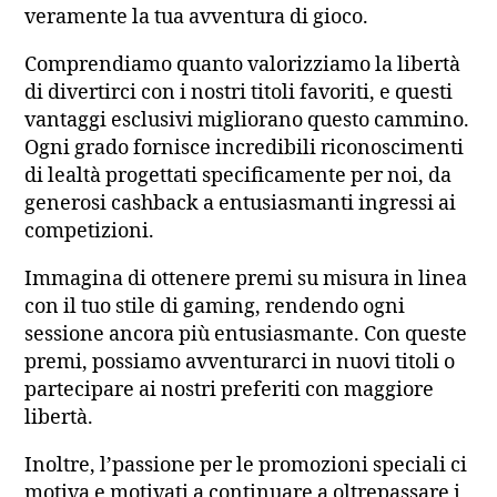
veramente la tua avventura di gioco.
Comprendiamo quanto valorizziamo la libertà
di divertirci con i nostri titoli favoriti, e questi
vantaggi esclusivi migliorano questo cammino.
Ogni grado fornisce incredibili riconoscimenti
di lealtà progettati specificamente per noi, da
generosi cashback a entusiasmanti ingressi ai
competizioni.
Immagina di ottenere premi su misura in linea
con il tuo stile di gaming, rendendo ogni
sessione ancora più entusiasmante. Con queste
premi, possiamo avventurarci in nuovi titoli o
partecipare ai nostri preferiti con maggiore
libertà.
Inoltre, l’passione per le promozioni speciali ci
motiva e motivati a continuare a oltrepassare i