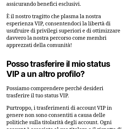
assicurando benefici esclusivi.
È il nostro tragitto che plasma la nostra
esperienza VIP, consentendoci la libertà di
usufruire di privilegi superiori e di ottimizzare
davvero la nostra percorso come membri
apprezzati della comunità!
Posso trasferire il mio status
VIP a un altro profilo?
Possiamo comprendere perché desideri
trasferire il tuo status VIP.
Purtroppo, i trasferimenti di account VIP in
genere non sono consentiti a causa delle
politiche sulla titolarità degli account. Ogni