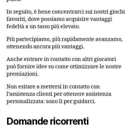
In seguito, è bene concentrarci sui nostri giochi
favoriti, dove possiamo acquisire vantaggi
fedeltà a un tasso più elevato.
Più partecipiamo, più rapidamente avanzamo,
ottenendo ancora più vantaggi.
Anche entrare in contatto con altri giocatori
può fornire idee su come ottimizzare le nostre
premiazioni.
Non esitare a mettersi in contatto con
l’assistenza clienti per ottenere assistenza
personalizzata: sono lì per guidarci.
Domande ricorrenti