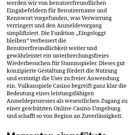
werden wir von benutzerfreundlichen
Eingabefeldern für Benutzername und
Kennwort vorgefunden, was Verwirrung
verringert und den Anmeldevorgang
simplifiziert. Die Funktion „Eingeloggt
bleiben“ verbessert die
Benutzerfreundlichkeit weiter und
gewährleistet ein unterbrechungsfreies
Wiederbesuchen für Stammspieler. Dieses gut
konzipierte Gestaltung fördert die Nutzung
und ermutigt die User zu freier Anwendung
ein. Vulkanspiele Casino begreift ganz klar die
Bedeutung eines leistungsfähigen
Anmeldeprozesses als wesentlichen Zugang zu
einer geschützten Online-Casino-Umgebung
und schafft so von Beginn an Zuverlässigkeit.