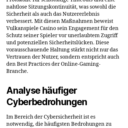
nahtlose Sitzungskontinuität, was sowohl die
Sicherheit als auch das Nutzererlebnis
verbessert. Mit diesen Maßnahmen beweist
Vulkanspiele Casino sein Engagement für den
Schutz seiner Spieler vor unerlaubtem Zugriff
und potenziellen Sicherheitslücken. Diese
vorausschauende Haltung stärkt nicht nur das
Vertrauen der Nutzer, sondern entspricht auch
den Best Practices der Online-Gaming-
Branche.
Analyse häufiger
Cyberbedrohungen
Im Bereich der Cybersicherheit ist es
notwendig, die häufigsten Bedrohungen zu