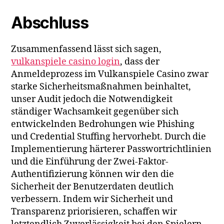
Abschluss
Zusammenfassend lässt sich sagen,
vulkanspiele casino login
, dass der
Anmeldeprozess im Vulkanspiele Casino zwar
starke Sicherheitsmaßnahmen beinhaltet,
unser Audit jedoch die Notwendigkeit
ständiger Wachsamkeit gegenüber sich
entwickelnden Bedrohungen wie Phishing
und Credential Stuffing hervorhebt. Durch die
Implementierung härterer Passwortrichtlinien
und die Einführung der Zwei-Faktor-
Authentifizierung können wir den die
Sicherheit der Benutzerdaten deutlich
verbessern. Indem wir Sicherheit und
Transparenz priorisieren, schaffen wir