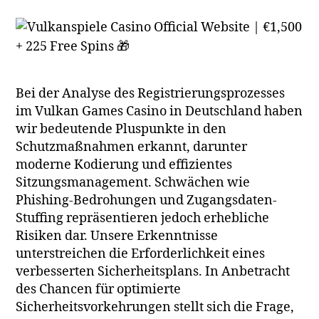
Bei der Analyse des Registrierungsprozesses
im Vulkan Games Casino in Deutschland haben
wir bedeutende Pluspunkte in den
Schutzmaßnahmen erkannt, darunter
moderne Kodierung und effizientes
Sitzungsmanagement. Schwächen wie
Phishing-Bedrohungen und Zugangsdaten-
Stuffing repräsentieren jedoch erhebliche
Risiken dar. Unsere Erkenntnisse
unterstreichen die Erforderlichkeit eines
verbesserten Sicherheitsplans. In Anbetracht
des Chancen für optimierte
Sicherheitsvorkehrungen stellt sich die Frage,