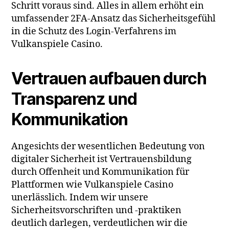
Schritt voraus sind. Alles in allem erhöht ein
umfassender 2FA-Ansatz das Sicherheitsgefühl
in die Schutz des Login-Verfahrens im
Vulkanspiele Casino.
Vertrauen aufbauen durch
Transparenz und
Kommunikation
Angesichts der wesentlichen Bedeutung von
digitaler Sicherheit ist Vertrauensbildung
durch Offenheit und Kommunikation für
Plattformen wie Vulkanspiele Casino
unerlässlich. Indem wir unsere
Sicherheitsvorschriften und -praktiken
deutlich darlegen, verdeutlichen wir die