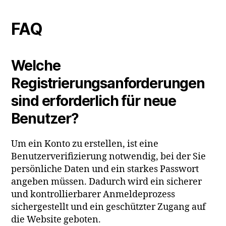
FAQ
Welche
Registrierungsanforderungen
sind erforderlich für neue
Benutzer?
Um ein Konto zu erstellen, ist eine
Benutzerverifizierung notwendig, bei der Sie
persönliche Daten und ein starkes Passwort
angeben müssen. Dadurch wird ein sicherer
und kontrollierbarer Anmeldeprozess
sichergestellt und ein geschützter Zugang auf
die Website geboten.