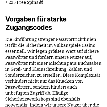
Vorgaben für starke
Zugangscodes
Die Einführung strenger Passwortrichtlinien
ist für die Sicherheit im Vulkanspiele Casino
essentiell. Wir legen größten Wert auf sichere
Passwörter und fordern unsere Nutzer auf,
Passwörter mit einer Mischung aus Buchstaben
in Groß- und Kleinschreibung, Zahlen und
Sonderzeichen zu erstellen. Diese Komplexität
verhindert nicht nur das Knacken von
Passwörtern, sondern hindert auch
unbefugten Zugriff ab. Häufige
Sicherheitsworkshops sind ebenfalls
notwendig. Indem wir unsere Nutzer über die