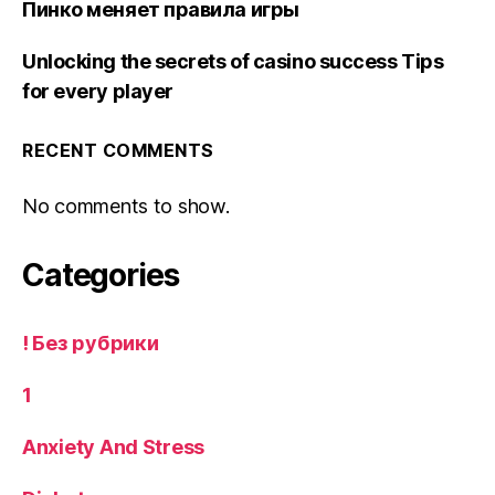
Пинко меняет правила игры
Unlocking the secrets of casino success Tips
for every player
RECENT COMMENTS
No comments to show.
Categories
! Без рубрики
1
Anxiety And Stress