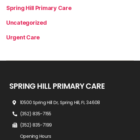
Spring Hill Primary Care
Uncategorized
Urgent Care
SPRING HILL PRIMARY CARE
10500 Spring Hill Dr, Spring Hill, FL 34608
(352) 835-7155
(352) 835-7199
Opening Hours