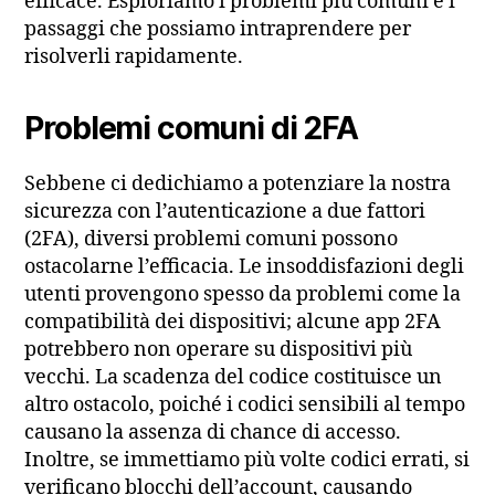
efficace. Esploriamo i problemi più comuni e i
passaggi che possiamo intraprendere per
risolverli rapidamente.
Problemi comuni di 2FA
Sebbene ci dedichiamo a potenziare la nostra
sicurezza con l’autenticazione a due fattori
(2FA), diversi problemi comuni possono
ostacolarne l’efficacia. Le insoddisfazioni degli
utenti provengono spesso da problemi come la
compatibilità dei dispositivi; alcune app 2FA
potrebbero non operare su dispositivi più
vecchi. La scadenza del codice costituisce un
altro ostacolo, poiché i codici sensibili al tempo
causano la assenza di chance di accesso.
Inoltre, se immettiamo più volte codici errati, si
verificano blocchi dell’account, causando