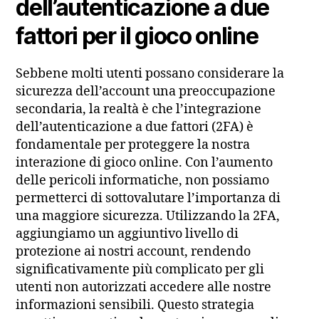
dell’autenticazione a due
fattori per il gioco online
Sebbene molti utenti possano considerare la
sicurezza dell’account una preoccupazione
secondaria, la realtà è che l’integrazione
dell’autenticazione a due fattori (2FA) è
fondamentale per proteggere la nostra
interazione di gioco online. Con l’aumento
delle pericoli informatiche, non possiamo
permetterci di sottovalutare l’importanza di
una maggiore sicurezza. Utilizzando la 2FA,
aggiungiamo un aggiuntivo livello di
protezione ai nostri account, rendendo
significativamente più complicato per gli
utenti non autorizzati accedere alle nostre
informazioni sensibili. Questo strategia