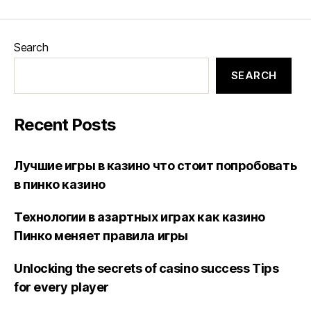
Search
SEARCH
Recent Posts
Лучшие игры в казино что стоит попробовать
в пинко казино
Технологии в азартных играх как казино
Пинко меняет правила игры
Unlocking the secrets of casino success Tips
for every player