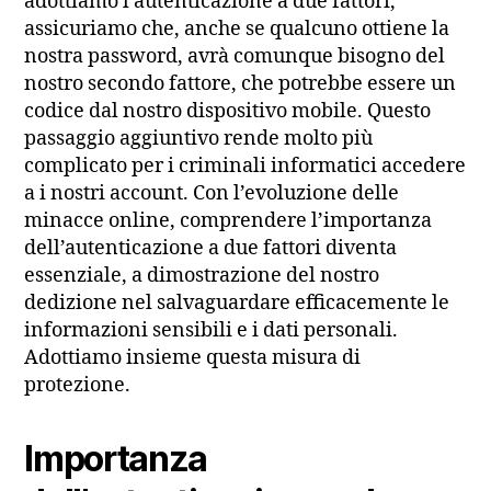
adottiamo l’autenticazione a due fattori,
assicuriamo che, anche se qualcuno ottiene la
nostra password, avrà comunque bisogno del
nostro secondo fattore, che potrebbe essere un
codice dal nostro dispositivo mobile. Questo
passaggio aggiuntivo rende molto più
complicato per i criminali informatici accedere
a i nostri account. Con l’evoluzione delle
minacce online, comprendere l’importanza
dell’autenticazione a due fattori diventa
essenziale, a dimostrazione del nostro
dedizione nel salvaguardare efficacemente le
informazioni sensibili e i dati personali.
Adottiamo insieme questa misura di
protezione.
Importanza