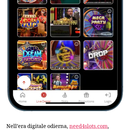
Nell’era digitale odierna,
need4slots.com
,