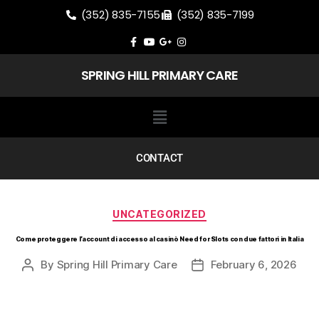
(352) 835-7155
(352) 835-7199
SPRING HILL PRIMARY CARE
CONTACT
UNCATEGORIZED
Come proteggere l’account di accesso al casinò Need for Slots con due fattori in Italia
By
Spring Hill Primary Care
February 6, 2026