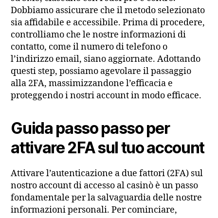
Dobbiamo assicurare che il metodo selezionato
sia affidabile e accessibile. Prima di procedere,
controlliamo che le nostre informazioni di
contatto, come il numero di telefono o
l’indirizzo email, siano aggiornate. Adottando
questi step, possiamo agevolare il passaggio
alla 2FA, massimizzandone l’efficacia e
proteggendo i nostri account in modo efficace.
Guida passo passo per
attivare 2FA sul tuo account
Attivare l’autenticazione a due fattori (2FA) sul
nostro account di accesso al casinò è un passo
fondamentale per la salvaguardia delle nostre
informazioni personali. Per cominciare,