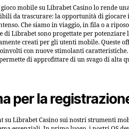
gioco mobile su Librabet Casino lo rende una s
bili da trascurare: la opportunità di giocare
ntenso. Che siamo in viaggio, in fila o a ripos
ferte di Librabet sono progettate per potenziar
amente creati per gli utenti mobile. Queste of
oinvolti con nuove stimolanti caratteristiche.
 permette di approfittare di un svago di alta 
ma per la registrazio
t su Librabet Casino sui nostri strumenti mo
tema essenziali. In primo luogo, i nostri OS d