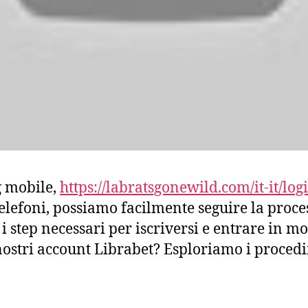
g mobile,
https://labratsgonewild.com/it-it/log
 telefoni, possiamo facilmente seguire la proce
i step necessari per iscriversi e entrare in 
nostri account Librabet? Esploriamo i proced