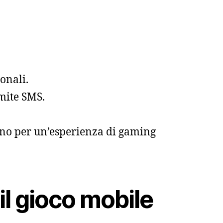
onali.
amite SMS.
rno per un’esperienza di gaming
il gioco mobile