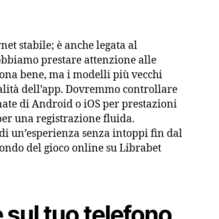
et stabile; è anche legata al
dobbiamo prestare attenzione alle
ona bene, ma i modelli più vecchi
nalità dell’app. Dovremmo controllare
rnate di Android o iOS per prestazioni
per una registrazione fluida.
 di un’esperienza senza intoppi fin dal
ondo del gioco online su Librabet
 sul tuo telefono