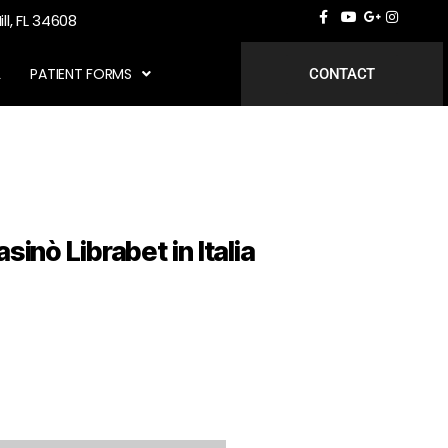
ill, FL 34608
L
PATIENT FORMS
CONTACT
sinò Librabet in Italia