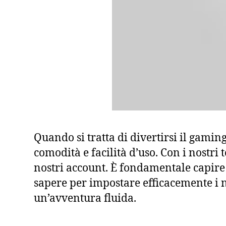
Quando si tratta di divertirsi il gamin
comodità e facilità d’uso. Con i nostri
nostri account. È fondamentale capire 
sapere per impostare efficacemente i 
un’avventura fluida.