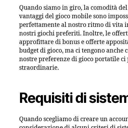
Quando siamo in giro, la comodità del 
vantaggi del gioco mobile sono impossi
perfettamente al nostro ritmo di vita i
nostri giochi preferiti. Inoltre, le of
approfittare di bonus e offerte apposit
budget di gioco, ma ci tengono anche c
nostre preferenze di gioco portatile ci
straordinarie.
Requisiti di siste
Quando scegliamo di creare un accoun
considerazione di alcuni criteri di sis