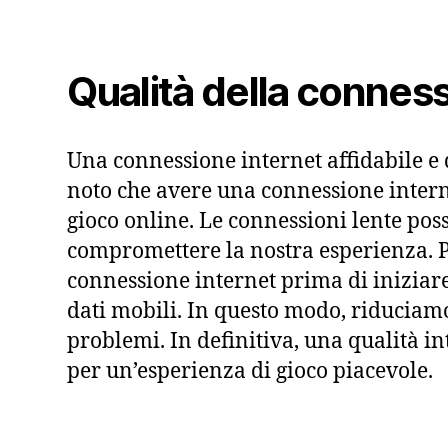
Qualità della connes
Una connessione internet affidabile e 
noto che avere una connessione intern
gioco online. Le connessioni lente pos
compromettere la nostra esperienza. Pe
connessione internet prima di iniziar
dati mobili. In questo modo, riduciamo
problemi. In definitiva, una qualità i
per un’esperienza di gioco piacevole.