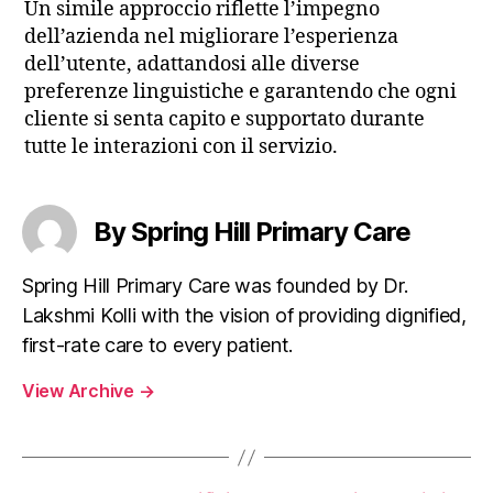
Un simile approccio riflette l’impegno
dell’azienda nel migliorare l’esperienza
dell’utente, adattandosi alle diverse
preferenze linguistiche e garantendo che ogni
cliente si senta capito e supportato durante
tutte le interazioni con il servizio.
By Spring Hill Primary Care
Spring Hill Primary Care was founded by Dr.
Lakshmi Kolli with the vision of providing dignified,
first-rate care to every patient.
View Archive
→