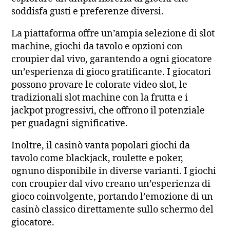
soddisfa gusti e preferenze diversi.
La piattaforma offre un’ampia selezione di slot
machine, giochi da tavolo e opzioni con
croupier dal vivo, garantendo a ogni giocatore
un’esperienza di gioco gratificante. I giocatori
possono provare le colorate video slot, le
tradizionali slot machine con la frutta e i
jackpot progressivi, che offrono il potenziale
per guadagni significative.
Inoltre, il casinò vanta popolari giochi da
tavolo come blackjack, roulette e poker,
ognuno disponibile in diverse varianti. I giochi
con croupier dal vivo creano un’esperienza di
gioco coinvolgente, portando l’emozione di un
casinò classico direttamente sullo schermo del
giocatore.