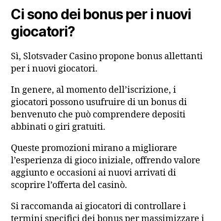
Ci sono dei bonus per i nuovi
giocatori?
Sì, Slotsvader Casino propone bonus allettanti
per i nuovi giocatori.
In genere, al momento dell’iscrizione, i
giocatori possono usufruire di un bonus di
benvenuto che può comprendere depositi
abbinati o giri gratuiti.
Queste promozioni mirano a migliorare
l’esperienza di gioco iniziale, offrendo valore
aggiunto e occasioni ai nuovi arrivati di
scoprire l’offerta del casinò.
Si raccomanda ai giocatori di controllare i
termini specifici dei bonus per massimizzare i