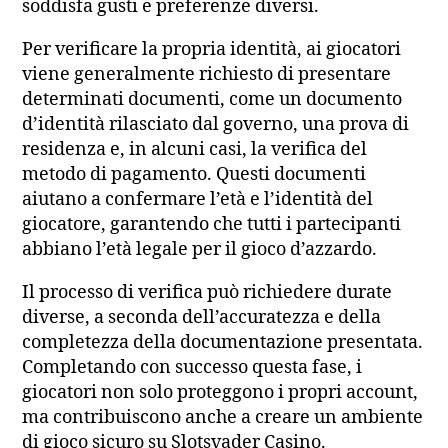
soddisfa gusti e preferenze diversi.
Per verificare la propria identità, ai giocatori
viene generalmente richiesto di presentare
determinati documenti, come un documento
d’identità rilasciato dal governo, una prova di
residenza e, in alcuni casi, la verifica del
metodo di pagamento. Questi documenti
aiutano a confermare l’età e l’identità del
giocatore, garantendo che tutti i partecipanti
abbiano l’età legale per il gioco d’azzardo.
Il processo di verifica può richiedere durate
diverse, a seconda dell’accuratezza e della
completezza della documentazione presentata.
Completando con successo questa fase, i
giocatori non solo proteggono i propri account,
ma contribuiscono anche a creare un ambiente
di gioco sicuro su Slotsvader Casino.