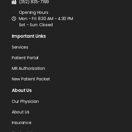
(352) 835-7199
Opening Hours
Mon - Fri: 8:30 AM - 4:30 PM
Sat - Sun: Closed
Important Links
Services
Patient Portal
MR Authorization
New Patient Packet
About Us
Our Physician
About Us
Insurance