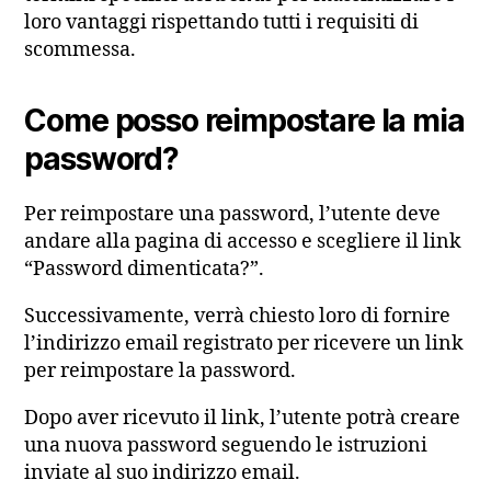
loro vantaggi rispettando tutti i requisiti di
scommessa.
Come posso reimpostare la mia
password?
Per reimpostare una password, l’utente deve
andare alla pagina di accesso e scegliere il link
“Password dimenticata?”.
Successivamente, verrà chiesto loro di fornire
l’indirizzo email registrato per ricevere un link
per reimpostare la password.
Dopo aver ricevuto il link, l’utente potrà creare
una nuova password seguendo le istruzioni
inviate al suo indirizzo email.