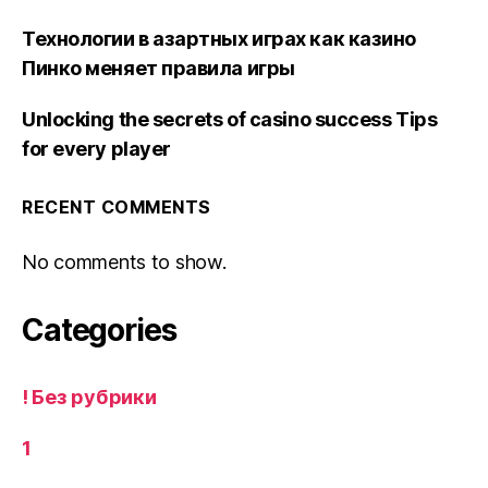
Технологии в азартных играх как казино
Пинко меняет правила игры
Unlocking the secrets of casino success Tips
for every player
RECENT COMMENTS
No comments to show.
Categories
! Без рубрики
1