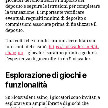
giocatori devono inserire l’importo del
deposito e seguire le istruzioni per completare
la transazione. È importante verificare
eventuali requisiti minimi di deposito o
commissioni associate prima di finalizzare il
deposito.
Una volta che i fondi saranno accreditati sui
loro conti del casinò,
https://slotsvaders.net/it-
ch/login/
, i giocatori saranno pronti a godersi
l’esperienza di gioco offerta da Slotsvader.
Esplorazione di giochi e
funzionalità
Su Slotsvader Casino, i giocatori sono invitati a
esplorare un’ampia libreria di giochi che