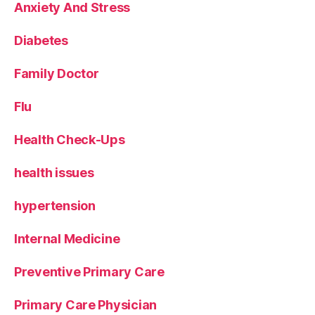
Anxiety And Stress
Diabetes
Family Doctor
Flu
Health Check-Ups
health issues
hypertension
Internal Medicine
Preventive Primary Care
Primary Care Physician