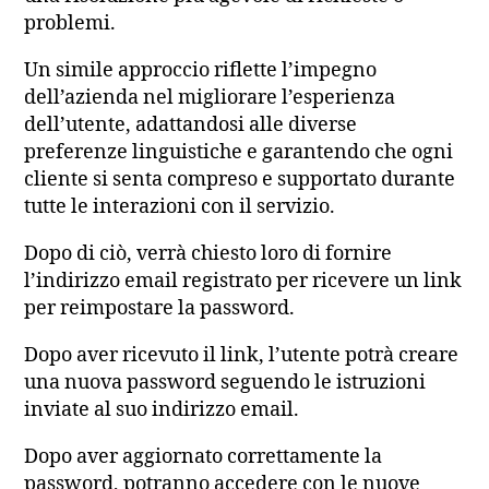
problemi.
Un simile approccio riflette l’impegno
dell’azienda nel migliorare l’esperienza
dell’utente, adattandosi alle diverse
preferenze linguistiche e garantendo che ogni
cliente si senta compreso e supportato durante
tutte le interazioni con il servizio.
Dopo di ciò, verrà chiesto loro di fornire
l’indirizzo email registrato per ricevere un link
per reimpostare la password.
Dopo aver ricevuto il link, l’utente potrà creare
una nuova password seguendo le istruzioni
inviate al suo indirizzo email.
Dopo aver aggiornato correttamente la
password, potranno accedere con le nuove