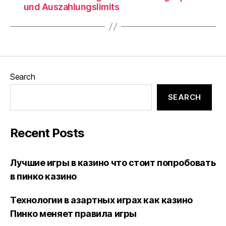
und Auszahlungslimits
Search
SEARCH
Recent Posts
Лучшие игры в казино что стоит попробовать
в пинко казино
Технологии в азартных играх как казино
Пинко меняет правила игры