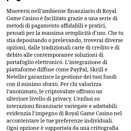
Muoversi nell’ambiente finanziario di Royal
Game Casino è facilitato grazie a una serie di
metodi di pagamento affidabili e pratici,
pensati per la massima semplicità d’uso. Che tu
stia depositando o prelevando, troverai diverse
opzioni, dalle tradizionali carte di credito e di
debito alle contemporanee soluzioni di
portafoglio elettronico. L’integrazione di
piattaforme diffuse come PayPal, Skrill e
Neteller garantisce la gestione dei tuoi fondi
con il minimo sforzo. Per chi valorizza
l’anonimato, le criptovalute offrono un
ulteriore livello di privacy. L’enfasi su
interazioni finanziarie variegate e adattabili
evidenzia l’impegno di Royal Game Casino nel
accontentare le tue preferenze individuali.
Ogni opzione è supportata da una crittografia