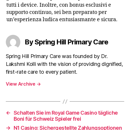
tutti i device. Inoltre, con bonus esclusivi e
supporto continuo, sei ben preparato per
un’esperienza ludica entusiasmante e sicura.
By Spring Hill Primary Care
Spring Hill Primary Care was founded by Dr.
Lakshmi Kolli with the vision of providing dignified,
first-rate care to every patient.
View Archive
→
←
Schalten Sie im Royal Game Casino tägliche
Boni für Schweiz Spieler frei
→
N1 Casino: Sichergestellte Zahlungsoptionen