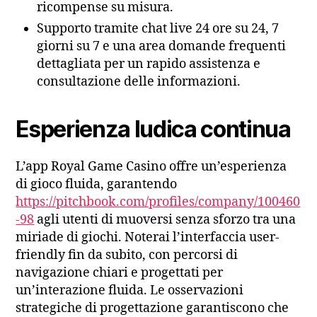
ricompense su misura.
Supporto tramite chat live 24 ore su 24, 7
giorni su 7 e una area domande frequenti
dettagliata per un rapido assistenza e
consultazione delle informazioni.
Esperienza ludica continua
L’app Royal Game Casino offre un’esperienza
di gioco fluida, garantendo
https://pitchbook.com/profiles/company/100460
-98
agli utenti di muoversi senza sforzo tra una
miriade di giochi. Noterai l’interfaccia user-
friendly fin da subito, con percorsi di
navigazione chiari e progettati per
un’interazione fluida. Le osservazioni
strategiche di progettazione garantiscono che