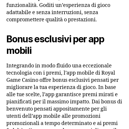
funzionalità. Goditi un’esperienza di gioco
adattabile e senza interruzioni, senza
compromettere qualità o prestazioni.
Bonus esclusivi per app
mobili
Integrando in modo fluido una eccezionale
tecnologia con i premi, l’app mobile di Royal
Game Casino offre bonus esclusivi pensati per
migliorare la tua esperienza di gioco. In base
alle tue scelte, l’app garantisce premi mirati e
pianificati per il massimo impatto. Dai bonus di
benvenuto pensati appositamente per gli
utenti dell’app mobile alle promozioni
promozionali a tempo determinato e ai premi