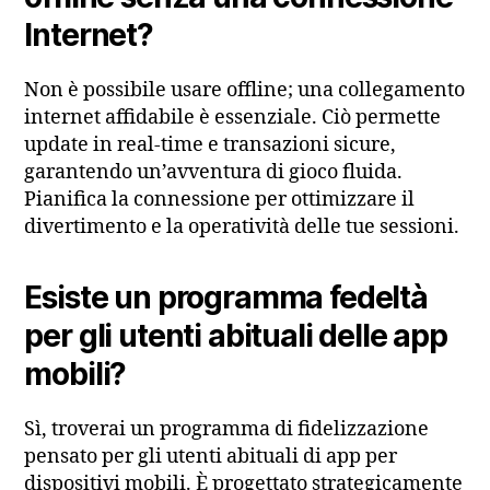
Internet?
Non è possibile usare offline; una collegamento
internet affidabile è essenziale. Ciò permette
update in real-time e transazioni sicure,
garantendo un’avventura di gioco fluida.
Pianifica la connessione per ottimizzare il
divertimento e la operatività delle tue sessioni.
Esiste un programma fedeltà
per gli utenti abituali delle app
mobili?
Sì, troverai un programma di fidelizzazione
pensato per gli utenti abituali di app per
dispositivi mobili. È progettato strategicamente