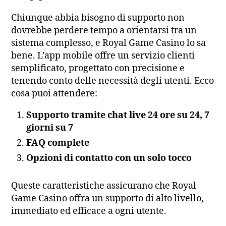
Chiunque abbia bisogno di supporto non
dovrebbe perdere tempo a orientarsi tra un
sistema complesso, e Royal Game Casino lo sa
bene. L’app mobile offre un servizio clienti
semplificato, progettato con precisione e
tenendo conto delle necessità degli utenti. Ecco
cosa puoi attendere:
Supporto tramite chat live 24 ore su 24, 7
giorni su 7
FAQ complete
Opzioni di contatto con un solo tocco
Queste caratteristiche assicurano che Royal
Game Casino offra un supporto di alto livello,
immediato ed efficace a ogni utente.