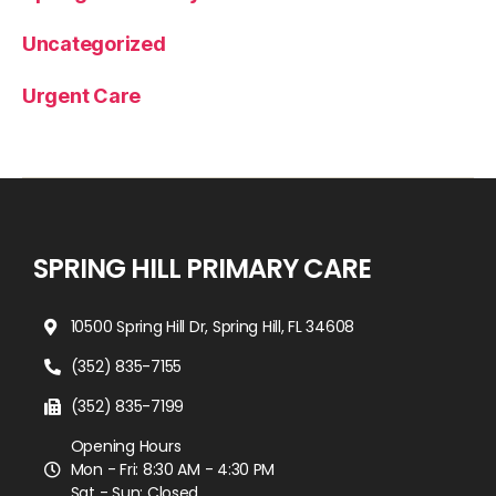
Uncategorized
Urgent Care
SPRING HILL PRIMARY CARE
10500 Spring Hill Dr, Spring Hill, FL 34608
(352) 835-7155
(352) 835-7199
Opening Hours
Mon - Fri: 8:30 AM - 4:30 PM
Sat - Sun: Closed