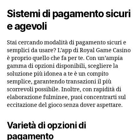
Sistemi di pagamento sicuri
e agevoli
Stai cercando modalità di pagamento sicuri e
semplici da usare? L’app di Royal Game Casino
è proprio quello che fa per te. Con un’ampia
gamma di opzioni disponibili, scegliere la
soluzione più idonea a te è un compito
semplice, garantendo transazioni il più
scorrevoli possibile. Inoltre, con rapidità di
elaborazione fulminee, puoi concentrarti sul
eccitazione del gioco senza dover aspettare.
Varietà di opzioni di
pagamento