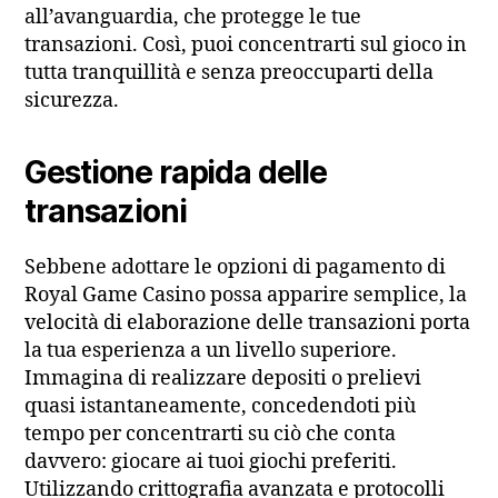
all’avanguardia, che protegge le tue
transazioni. Così, puoi concentrarti sul gioco in
tutta tranquillità e senza preoccuparti della
sicurezza.
Gestione rapida delle
transazioni
Sebbene adottare le opzioni di pagamento di
Royal Game Casino possa apparire semplice, la
velocità di elaborazione delle transazioni porta
la tua esperienza a un livello superiore.
Immagina di realizzare depositi o prelievi
quasi istantaneamente, concedendoti più
tempo per concentrarti su ciò che conta
davvero: giocare ai tuoi giochi preferiti.
Utilizzando crittografia avanzata e protocolli