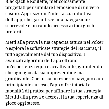
Blackjack e Roulette, meticolosamente
progettati per simulare l’emozione di un vero
casinò. Apprezzerai l’interfaccia intuitiva
dell’app, che garantisce una navigazione
scorrevole e un rapido accesso ai tuoi giochi
preferiti.
Metti alla prova la tua capacità tattica nel Poker
o esplora le sofisticate strategie del Baccarat, il
tutto agevolmente dal tuo dispositivo. I
avanzati algoritmi dell’app offrono
un’esperienza equa e accattivante, garantendo
che ogni giocata sia imprevedibile ma
gratificante. Che tu sia un esperto navigato o un
principiante curioso, l’app offre tutorial e
modalità di pratica per affinare la tua strategia.
Mettiti alla prova e accresci la tua esperienza di
gioco oggi stesso.