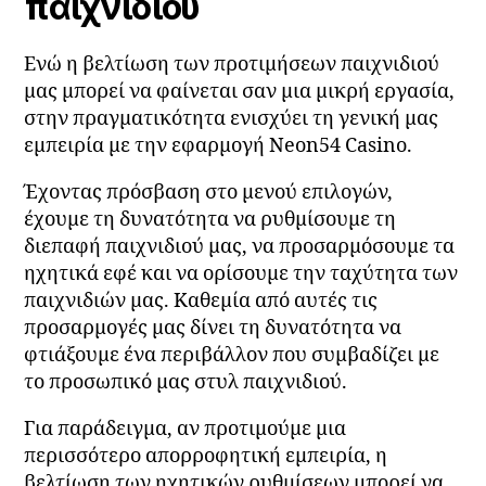
παιχνιδιού
Ενώ η βελτίωση των προτιμήσεων παιχνιδιού
μας μπορεί να φαίνεται σαν μια μικρή εργασία,
στην πραγματικότητα ενισχύει τη γενική μας
εμπειρία με την εφαρμογή Neon54 Casino.
Έχοντας πρόσβαση στο μενού επιλογών,
έχουμε τη δυνατότητα να ρυθμίσουμε τη
διεπαφή παιχνιδιού μας, να προσαρμόσουμε τα
ηχητικά εφέ και να ορίσουμε την ταχύτητα των
παιχνιδιών μας. Καθεμία από αυτές τις
προσαρμογές μας δίνει τη δυνατότητα να
φτιάξουμε ένα περιβάλλον που συμβαδίζει με
το προσωπικό μας στυλ παιχνιδιού.
Για παράδειγμα, αν προτιμούμε μια
περισσότερο απορροφητική εμπειρία, η
βελτίωση των ηχητικών ρυθμίσεων μπορεί να