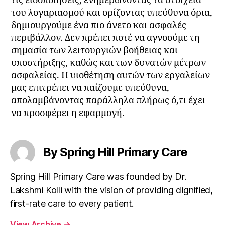
τις ειδοποιήσεις, ενημερώνοντας τα στοιχεία
του λογαριασμού και ορίζοντας υπεύθυνα όρια,
δημιουργούμε ένα πιο άνετο και ασφαλές
περιβάλλον. Δεν πρέπει ποτέ να αγνοούμε τη
σημασία των λειτουργιών βοήθειας και
υποστήριξης, καθώς και των δυνατών μέτρων
ασφαλείας. Η υιοθέτηση αυτών των εργαλείων
μας επιτρέπει να παίζουμε υπεύθυνα,
απολαμβάνοντας παράλληλα πλήρως ό,τι έχει
να προσφέρει η εφαρμογή.
By Spring Hill Primary Care
Spring Hill Primary Care was founded by Dr.
Lakshmi Kolli with the vision of providing dignified,
first-rate care to every patient.
View Archive
→