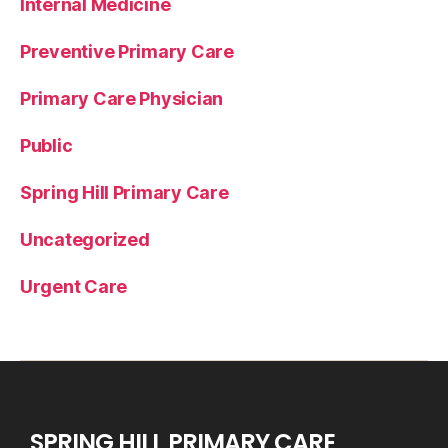
Internal Medicine
Preventive Primary Care
Primary Care Physician
Public
Spring Hill Primary Care
Uncategorized
Urgent Care
SPRING HILL PRIMARY CARE