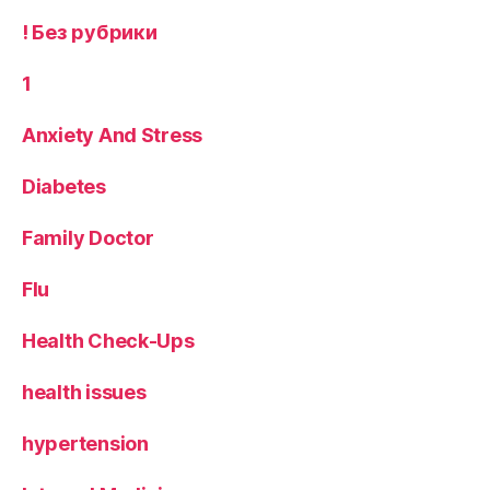
! Без рубрики
1
Anxiety And Stress
Diabetes
Family Doctor
Flu
Health Check-Ups
health issues
hypertension