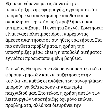
Εξοικειωνόμενοι με τις δυνατότητες
υποστήριξης της εφαρμογής, εγγυόμαστε ότι
μπορούμε να απαντήσουμε αποδοτικά σε
οποιαδήποτε ερωτήσεις ή προβλήματα που
αντιμετωπίζουμε. Η ενότητα Συχνές Ερωτήσεις
είναι ένας πολύτιμος πόρος, παρέχοντας
άμεσες απαντήσεις σε συνήθεις ερωτήσεις. Για
πιο σύνθετα προβλήματα, η χρήση της
υποστήριξης μέσω chat ή η υποβολή αιτήματος
εγγυάται προσωποποιημένη βοήθεια.
Επιπλέον, θα πρέπει να διερευνούμε τακτικά τα
φόρουμ χρηστών και τις συζητήσεις στην
κοινότητα, καθώς οι απόψεις των συνομηλίκων
μπορούν να βελτιώσουν την εμπειρία
παιχνιδιού μας. Στο τέλος, η χρήση αυτών των
λειτουργιών υποστήριξης όχι μόνο επιλύει
προβλήματα, αλλά και διευρύνει την