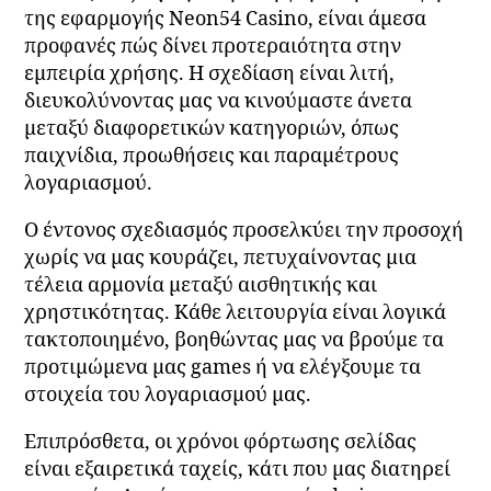
της εφαρμογής Neon54 Casino, είναι άμεσα
προφανές πώς δίνει προτεραιότητα στην
εμπειρία χρήσης. Η σχεδίαση είναι λιτή,
διευκολύνοντας μας να κινούμαστε άνετα
μεταξύ διαφορετικών κατηγοριών, όπως
παιχνίδια, προωθήσεις και παραμέτρους
λογαριασμού.
Ο έντονος σχεδιασμός προσελκύει την προσοχή
χωρίς να μας κουράζει, πετυχαίνοντας μια
τέλεια αρμονία μεταξύ αισθητικής και
χρηστικότητας. Κάθε λειτουργία είναι λογικά
τακτοποιημένο, βοηθώντας μας να βρούμε τα
προτιμώμενα μας games ή να ελέγξουμε τα
στοιχεία του λογαριασμού μας.
Επιπρόσθετα, οι χρόνοι φόρτωσης σελίδας
είναι εξαιρετικά ταχείς, κάτι που μας διατηρεί