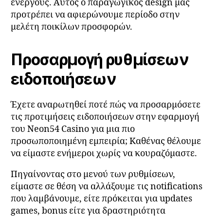
ενεργούς. Αυτός ο παραγωγικός design μας
προτρέπει να αφιερώνουμε περίοδο στην
μελέτη ποικίλων προσφορών.
Προσαρμογή ρυθμίσεων
ειδοποιήσεων
Έχετε αναρωτηθεί ποτέ πώς να προσαρμόσετε
τις προτιμήσεις ειδοποιήσεων στην εφαρμογή
του Neon54 Casino για μια πιο
προσωποποιημένη εμπειρία; Καθένας θέλουμε
να είμαστε ενήμεροι χωρίς να κουραζόμαστε.
Πηγαίνοντας στο μενού των ρυθμίσεων,
είμαστε σε θέση να αλλάξουμε τις notifications
που λαμβάνουμε, είτε πρόκειται για updates
games, bonus είτε για δραστηριότητα