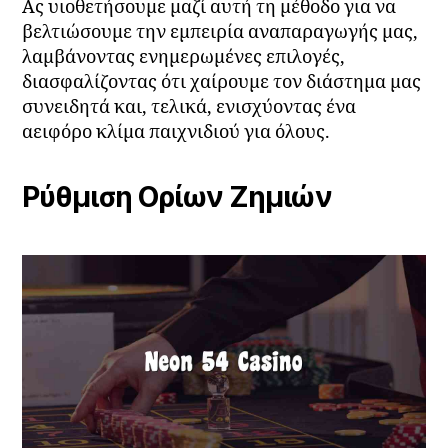
Ας υιοθετήσουμε μαζί αυτή τη μέθοδο για να
βελτιώσουμε την εμπειρία αναπαραγωγής μας,
λαμβάνοντας ενημερωμένες επιλογές,
διασφαλίζοντας ότι χαίρουμε τον διάστημα μας
συνειδητά και, τελικά, ενισχύοντας ένα
αειφόρο κλίμα παιχνιδιού για όλους.
Ρύθμιση Ορίων Ζημιών