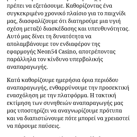
πρέπει να εξετάσουμε. Καθορίζοντας ένα
συγκεκριμένο χρονικό πλαίσιο για το παιχνίδι
μας, διασφαλίζουμε ότι διατηρούμε μια υγιή
σχέση μεταξύ διασκέδασης και υπευθυνότητας.
Αυτό μας δίνει τη δυνατότητα να
απολαμβάνουμε τον ενδιαφέρον της
εφαρμογής Neon54 Casino, αποτρέποντας
παράλληλα τον κίνδυνο υπερβολικής
αναπαραγωγής.
Κατά καθορίζουμε ημερήσια όρια περιόδου
αναπαραγωγής, ενθαρρύνουμε την προσεκτική
ενασχόληση με την πλατφόρμα. Η τακτική
εκτίμηση των συνηθειών αναπαραγωγής μας
μας υποστηρίζει να αναγνωρίζουμε πρότυπα
και να διαπιστώνουμε πότε μπορεί να χρειαστεί
να πάρουμε παύσεις.