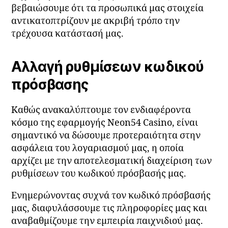
βεβαιώσουμε ότι τα προσωπικά μας στοιχεία
αντικατοπτρίζουν με ακριβή τρόπο την
τρέχουσα κατάστασή μας.
Αλλαγή ρυθμίσεων κωδικού
πρόσβασης
Καθώς ανακαλύπτουμε τον ενδιαφέροντα
κόσμο της εφαρμογής Neon54 Casino, είναι
σημαντικό να δώσουμε προτεραιότητα στην
ασφάλεια του λογαριασμού μας, η οποία
αρχίζει με την αποτελεσματική διαχείριση των
ρυθμίσεων του κωδικού πρόσβασής μας.
Ενημερώνοντας συχνά τον κωδικό πρόσβασής
μας, διαφυλάσσουμε τις πληροφορίες μας και
αναβαθμίζουμε την εμπειρία παιχνιδιού μας.