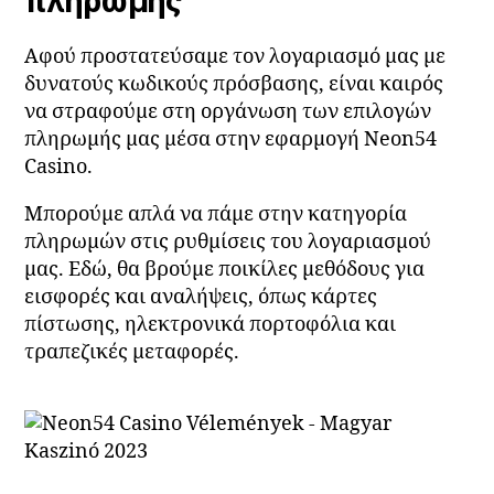
πληρωμής
Αφού προστατεύσαμε τον λογαριασμό μας με
δυνατούς κωδικούς πρόσβασης, είναι καιρός
να στραφούμε στη οργάνωση των επιλογών
πληρωμής μας μέσα στην εφαρμογή Neon54
Casino.
Μπορούμε απλά να πάμε στην κατηγορία
πληρωμών στις ρυθμίσεις του λογαριασμού
μας. Εδώ, θα βρούμε ποικίλες μεθόδους για
εισφορές και αναλήψεις, όπως κάρτες
πίστωσης, ηλεκτρονικά πορτοφόλια και
τραπεζικές μεταφορές.