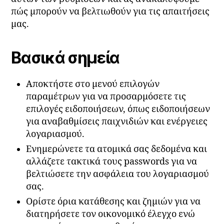
πώς μπορούν να βελτιωθούν για τις απαιτήσεις
μας.
Βασικά σημεία
Αποκτήστε στο μενού επιλογών
παραμέτρων για να προσαρμόσετε τις
επιλογές ειδοποιήσεων, όπως ειδοποιήσεων
για αναβαθμίσεις παιχνιδιών και ενέργειες
λογαριασμού.
Ενημερώνετε τα ατομικά σας δεδομένα και
αλλάζετε τακτικά τους passwords για να
βελτιώσετε την ασφάλεια του λογαριασμού
σας.
Ορίστε όρια κατάθεσης και ζημιών για να
διατηρήσετε τον οικονομικό έλεγχο ενώ