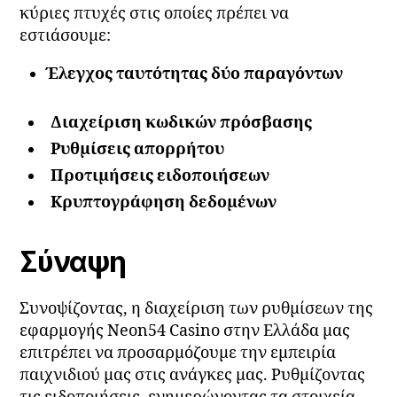
κύριες πτυχές στις οποίες πρέπει να
εστιάσουμε:
Έλεγχος ταυτότητας δύο παραγόντων
Διαχείριση κωδικών πρόσβασης
Ρυθμίσεις απορρήτου
Προτιμήσεις ειδοποιήσεων
Κρυπτογράφηση δεδομένων
Σύναψη
Συνοψίζοντας, η διαχείριση των ρυθμίσεων της
εφαρμογής Neon54 Casino στην Ελλάδα μας
επιτρέπει να προσαρμόζουμε την εμπειρία
παιχνιδιού μας στις ανάγκες μας. Ρυθμίζοντας