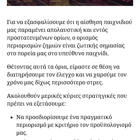
Για να εξασφαλίσουμε ότι η αίσθηση παιχνιδιού
μας παραμένει απολαυστική και εντός
προστατευμένων ορίων, ο ορισμός
περιορισμών ζημιών είναι ζωτικής σημασίας
στο πορεία μας στο υπεύθυνο παιχνίδι.
Θέτοντας αυτά τα όρια, είμαστε σε θέση να
διατηρήσουμε τον έλεγχο και να χαρούμε τον
χρόνο μας δίχως περισσότερο στρες.
Ακολουθούν μερικές κύριες στρατηγικές που
πρέπει να εξετάσουμε:
Να προσδιορίσουμε ένα πραγματικό
περιορισμό με κριτήριο τον προϋπολογισμό
μας.