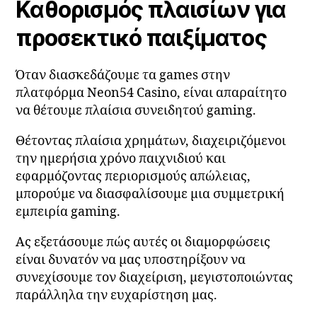
Καθορισμός πλαισίων για
προσεκτικό παιξίματος
Όταν διασκεδάζουμε τα games στην
πλατφόρμα Neon54 Casino, είναι απαραίτητο
να θέτουμε πλαίσια συνειδητού gaming.
Θέτοντας πλαίσια χρημάτων, διαχειριζόμενοι
την ημερήσια χρόνο παιχνιδιού και
εφαρμόζοντας περιορισμούς απώλειας,
μπορούμε να διασφαλίσουμε μια συμμετρική
εμπειρία gaming.
Ας εξετάσουμε πώς αυτές οι διαμορφώσεις
είναι δυνατόν να μας υποστηρίξουν να
συνεχίσουμε τον διαχείριση, μεγιστοποιώντας
παράλληλα την ευχαρίστηση μας.