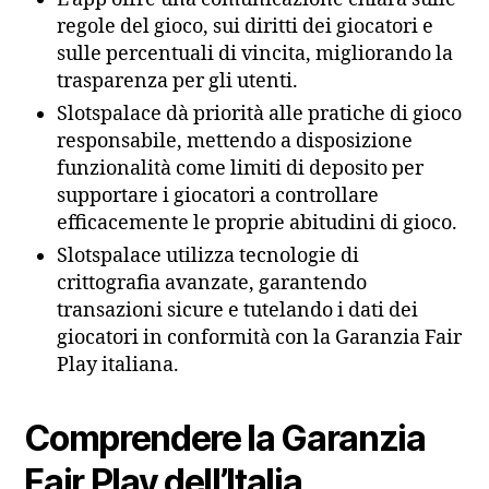
regole del gioco, sui diritti dei giocatori e
sulle percentuali di vincita, migliorando la
trasparenza per gli utenti.
Slotspalace dà priorità alle pratiche di gioco
responsabile, mettendo a disposizione
funzionalità come limiti di deposito per
supportare i giocatori a controllare
efficacemente le proprie abitudini di gioco.
Slotspalace utilizza tecnologie di
crittografia avanzate, garantendo
transazioni sicure e tutelando i dati dei
giocatori in conformità con la Garanzia Fair
Play italiana.
Comprendere la Garanzia
Fair Play dell’Italia