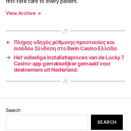
first-rate care to every patient.
View Archive
→
←
Πλήρης οδηγός ρύθμισης προστασίας και
εισόδου Σύνδεση στο Bwin Casino Ελλάδα
→
Het volledige installatieproces van de Lucky 7
Casino-app gemakkelijker gemaakt voor
deelnemers uit Nederland.
Search
SEARCH