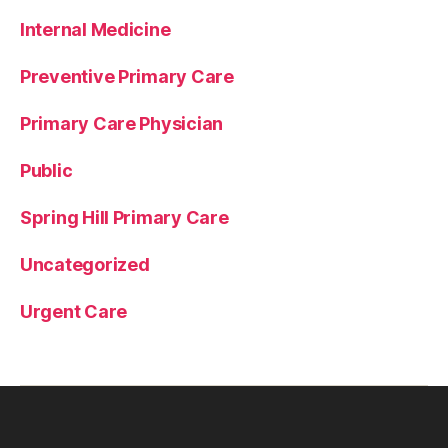
Internal Medicine
Preventive Primary Care
Primary Care Physician
Public
Spring Hill Primary Care
Uncategorized
Urgent Care