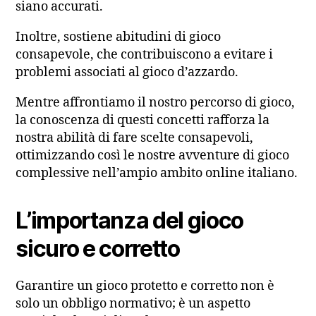
siano accurati.
Inoltre, sostiene abitudini di gioco
consapevole, che contribuiscono a evitare i
problemi associati al gioco d’azzardo.
Mentre affrontiamo il nostro percorso di gioco,
la conoscenza di questi concetti rafforza la
nostra abilità di fare scelte consapevoli,
ottimizzando così le nostre avventure di gioco
complessive nell’ampio ambito online italiano.
L’importanza del gioco
sicuro e corretto
Garantire un gioco protetto e corretto non è
solo un obbligo normativo; è un aspetto