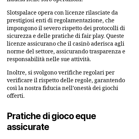
Slotspalace opera con licenze rilasciate da
prestigiosi enti di regolamentazione, che
impongono il severo rispetto dei protocolli di
sicurezza e delle pratiche di fair play. Queste
licenze assicurano che il casinò aderisca agli
norme del settore, assicurando trasparenza e
responsabilità nelle sue attività.
Inoltre, si svolgono verifiche regolari per
verificare il rispetto delle regole, garantendo
così la nostra fiducia nell’onestà dei giochi
offerti.
Pratiche di gioco eque
assicurate