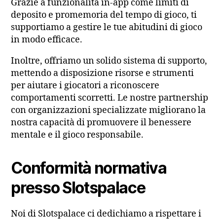
Grazie a funzionalità in-app come limiti di
deposito e promemoria del tempo di gioco, ti
supportiamo a gestire le tue abitudini di gioco
in modo efficace.
Inoltre, offriamo un solido sistema di supporto,
mettendo a disposizione risorse e strumenti
per aiutare i giocatori a riconoscere
comportamenti scorretti. Le nostre partnership
con organizzazioni specializzate migliorano la
nostra capacità di promuovere il benessere
mentale e il gioco responsabile.
Conformità normativa
presso Slotspalace
Noi di Slotspalace ci dedichiamo a rispettare i