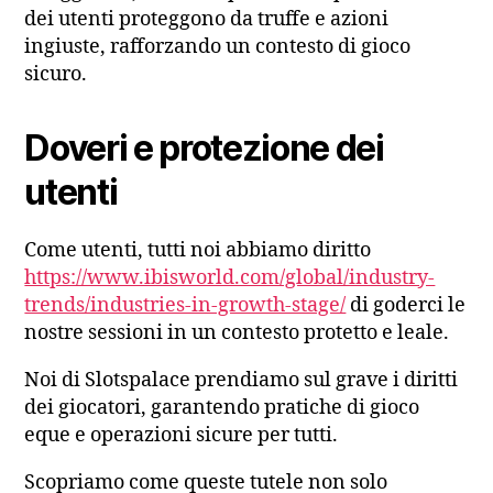
dei utenti proteggono da truffe e azioni
ingiuste, rafforzando un contesto di gioco
sicuro.
Doveri e protezione dei
utenti
Come utenti, tutti noi abbiamo diritto
https://www.ibisworld.com/global/industry-
trends/industries-in-growth-stage/
di goderci le
nostre sessioni in un contesto protetto e leale.
Noi di Slotspalace prendiamo sul grave i diritti
dei giocatori, garantendo pratiche di gioco
eque e operazioni sicure per tutti.
Scopriamo come queste tutele non solo