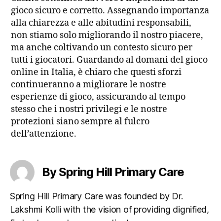
gioco sicuro e corretto. Assegnando importanza
alla chiarezza e alle abitudini responsabili,
non stiamo solo migliorando il nostro piacere,
ma anche coltivando un contesto sicuro per
tutti i giocatori. Guardando al domani del gioco
online in Italia, è chiaro che questi sforzi
continueranno a migliorare le nostre
esperienze di gioco, assicurando al tempo
stesso che i nostri privilegi e le nostre
protezioni siano sempre al fulcro
dell’attenzione.
By Spring Hill Primary Care
Spring Hill Primary Care was founded by Dr.
Lakshmi Kolli with the vision of providing dignified,