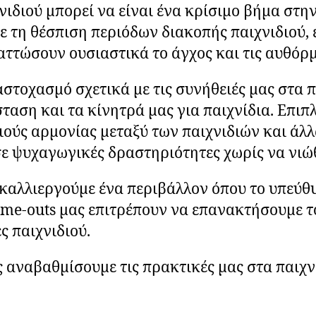
ιδιού μπορεί να είναι ένα κρίσιμο βήμα στην
Με τη θέσπιση περιόδων διακοπής παιχνιδιού,
αττώσουν ουσιαστικά το άγχος και τις αυθόρ
τοχασμό σχετικά με τις συνήθειές μας στα π
αση και τα κίνητρά μας για παιχνίδια. Επιπλ
ιούς αρμονίας μεταξύ των παιχνιδιών και άλλ
σε ψυχαγωγικές δραστηριότητες χωρίς να νι
καλλιεργούμε ένα περιβάλλον όπου το υπεύθυν
 time-outs μας επιτρέπουν να επανακτήσουμε τ
ς παιχνιδιού.
 αναβαθμίσουμε τις πρακτικές μας στα παιχν