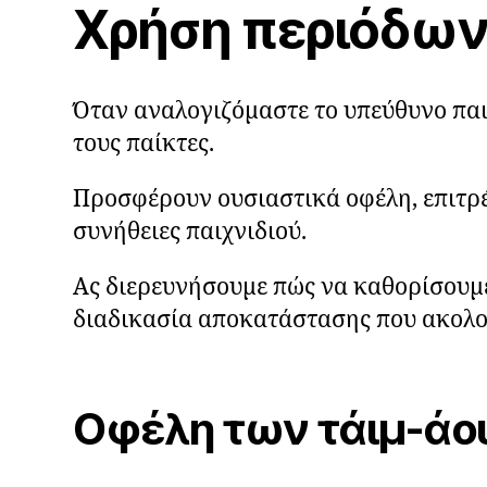
Χρήση περιόδων 
Όταν αναλογιζόμαστε το υπεύθυνο παιχ
τους παίκτες.
Προσφέρουν ουσιαστικά οφέλη, επιτρέ
συνήθειες παιχνιδιού.
Ας διερευνήσουμε πώς να καθορίσουμ
διαδικασία αποκατάστασης που ακολο
Οφέλη των τάιμ-άο