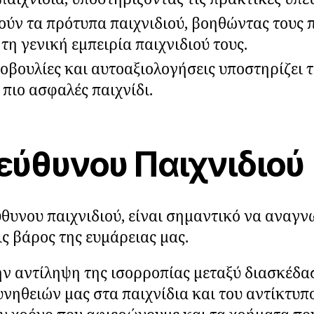
ύν τα πρότυπα παιχνιδιού, βοηθώντας τους π
τη γενική εμπειρία παιχνιδιού τους.
οβουλίες και αυτοαξιολογήσεις υποστηρίζει 
πιο ασφαλές παιχνίδι.
εύθυνου Παιχνιδιού
ύθυνου παιχνιδιού, είναι σημαντικό να αναγν
ις βάρος της ευμάρειας μας.
ην αντίληψη της ισορροπίας μεταξύ διασκέδα
ηθειών μας στα παιχνίδια και του αντίκτυπο