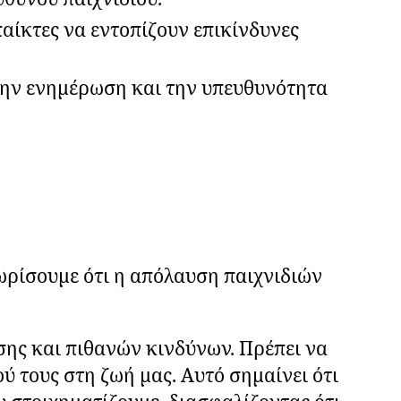
αίκτες να εντοπίζουν επικίνδυνες
την ενημέρωση και την υπευθυνότητα
ωρίσουμε ότι η απόλαυση παιχνιδιών
σης και πιθανών κινδύνων. Πρέπει να
ύ τους στη ζωή μας. Αυτό σημαίνει ότι