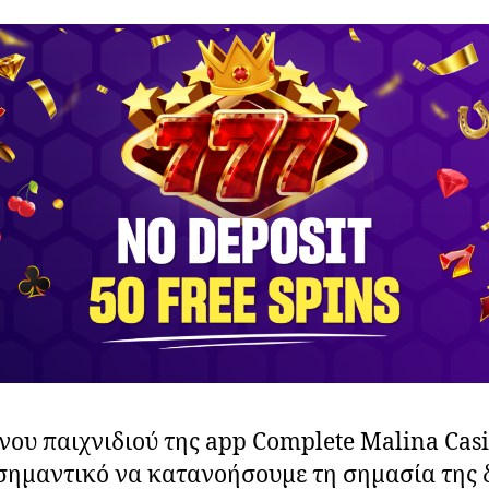
ου παιχνιδιού της app Complete Malina Casi
ι σημαντικό να κατανοήσουμε τη σημασία της