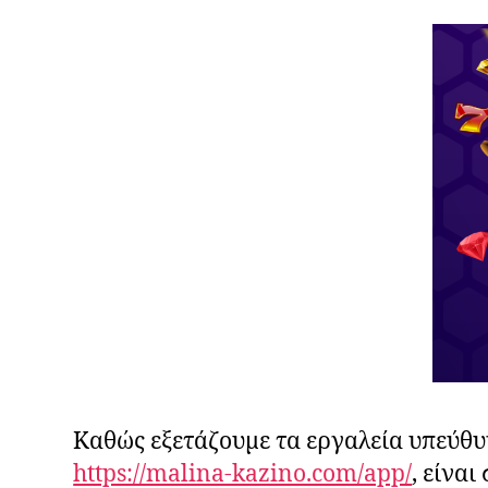
Καθώς εξετάζουμε τα εργαλεία υπεύθυν
https://malina-kazino.com/app/
, είνα