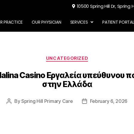
10500 Spring Hill Dr, Spring H
R PRACTICE
OUR PHYSICIAN
SERVICES
PATIENT PORTA
UNCATEGORIZED
lina Casino Εργαλεία υπεύθυνου π
στην Ελλάδα
By
Spring Hill Primary Care
February 6, 2026