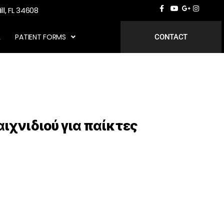
ill, FL 34608
L
PATIENT FORMS
CONTACT
αιχνιδιού για παίκτες