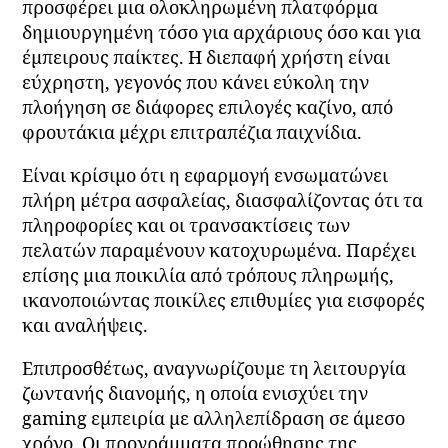
προσφέρει μια ολοκληρωμένη πλατφόρμα
δημιουργημένη τόσο για αρχάριους όσο και για
έμπειρους παίκτες. Η διεπαφή χρήστη είναι
εύχρηστη, γεγονός που κάνει εύκολη την
πλοήγηση σε διάφορες επιλογές καζίνο, από
φρουτάκια μέχρι επιτραπέζια παιχνίδια.
Είναι κρίσιμο ότι η εφαρμογή ενσωματώνει
πλήρη μέτρα ασφαλείας, διασφαλίζοντας ότι τα
πληροφορίες και οι τρανσακτίσεις των
πελατών παραμένουν κατοχυρωμένα. Παρέχει
επίσης μια ποικιλία από τρόπους πληρωμής,
ικανοποιώντας ποικίλες επιθυμίες για εισφορές
και αναλήψεις.
Επιπροσθέτως, αναγνωρίζουμε τη λειτουργία
ζωντανής διανομής, η οποία ενισχύει την
gaming εμπειρία με αλληλεπίδραση σε άμεσο
χρόνο. Οι προγράμματα προώθησης της