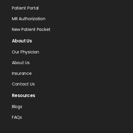
Patient Portal
MR Authorization
New Patient Packet
About Us
Our Physician
About Us
Insurance
Contact Us
Resources
Blogs
FAQs