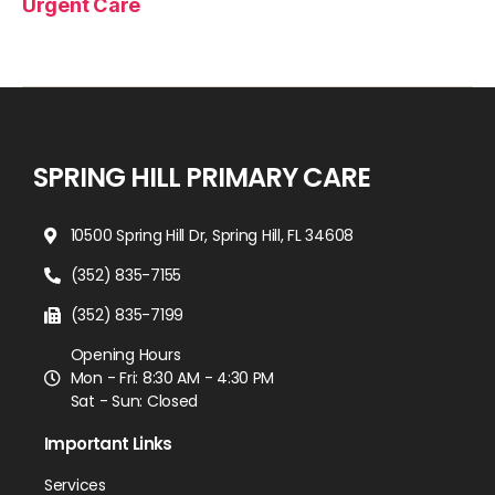
Urgent Care
SPRING HILL PRIMARY CARE
10500 Spring Hill Dr, Spring Hill, FL 34608
(352) 835-7155
(352) 835-7199
Opening Hours
Mon - Fri: 8:30 AM - 4:30 PM
Sat - Sun: Closed
Important Links
Services