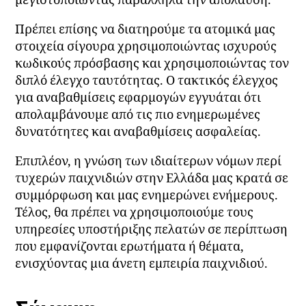
μεγιστοποιώντας παράλληλα την απόλαυση.
Πρέπει επίσης να διατηρούμε τα ατομικά μας
στοιχεία σίγουρα χρησιμοποιώντας ισχυρούς
κωδικούς πρόσβασης και χρησιμοποιώντας τον
διπλό έλεγχο ταυτότητας. Ο τακτικός έλεγχος
για αναβαθμίσεις εφαρμογών εγγυάται ότι
απολαμβάνουμε από τις πιο ενημερωμένες
δυνατότητες και αναβαθμίσεις ασφαλείας.
Επιπλέον, η γνώση των ιδιαίτερων νόμων περί
τυχερών παιχνιδιών στην Ελλάδα μας κρατά σε
συμμόρφωση και μας ενημερώνει ενήμερους.
Τέλος, θα πρέπει να χρησιμοποιούμε τους
υπηρεσίες υποστήριξης πελατών σε περίπτωση
που εμφανίζονται ερωτήματα ή θέματα,
ενισχύοντας μια άνετη εμπειρία παιχνιδιού.