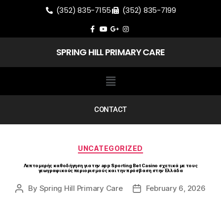
(352) 835-7155
(352) 835-7199
SPRING HILL PRIMARY CARE
CONTACT
UNCATEGORIZED
Λεπτομερής καθοδήγηση για την app Sporting Bet Casino σχετικά με τους
γεωγραφικούς περιορισμούς και την πρόσβαση στην Ελλάδα
By
Spring Hill Primary Care
February 6, 2026