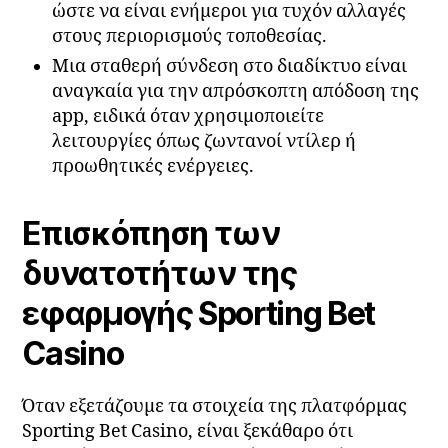
ώστε να είναι ενήμεροι για τυχόν αλλαγές
στους περιορισμούς τοποθεσίας.
Μια σταθερή σύνδεση στο διαδίκτυο είναι
αναγκαία για την απρόσκοπτη απόδοση της
app, ειδικά όταν χρησιμοποιείτε
λειτουργίες όπως ζωντανοί ντίλερ ή
προωθητικές ενέργειες.
Επισκόπηση των
δυνατοτήτων της
εφαρμογής Sporting Bet
Casino
Όταν εξετάζουμε τα στοιχεία της πλατφόρμας
Sporting Bet Casino, είναι ξεκάθαρο ότι