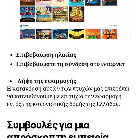
Επιβεβαίωση ηλικίας
Επιβεβαιώστε τη σύνδεση στο ίντερνετ
Λήψη της εφαρμογής
Η κατανόηση αυτών των πτυχών μας επιτρέπει
να κατευθύνουμε με επιτυχία την εφαρμογή
εντός της κανονιστικής δομής της Ελλάδας.
Συμβουλές για μια
απρόσκοπτη εμπειρία