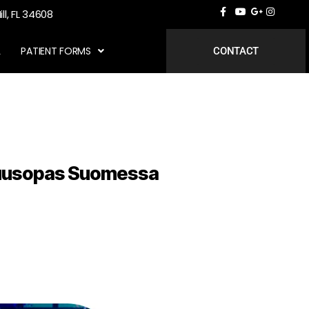
ill, FL 34608
L
PATIENT FORMS
CONTACT
isuusopas Suomessa