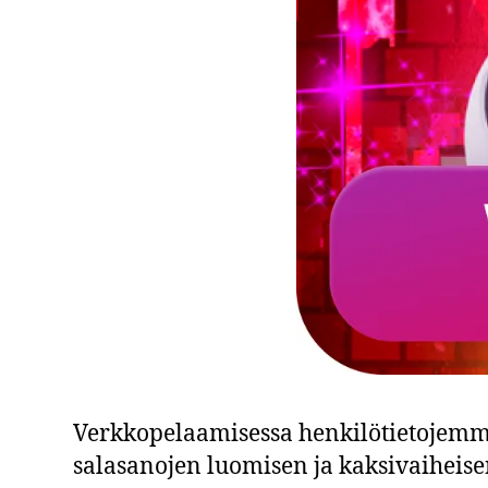
Verkkopelaamisessa henkilötietojemme
salasanojen luomisen ja kaksivaiheis