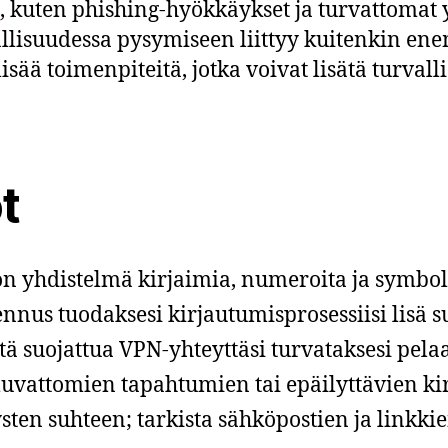
/
, kuten phishing-hyökkäykset ja turvattomat
llisuudessa pysymiseen liittyy kuitenkin en
sää toimenpiteitä, jotka voivat lisätä turv
t
on yhdistelmä kirjaimia, numeroita ja symbolej
nnus tuodaksesi kirjautumisprosessiisi lisä 
ytä suojattua VPN-yhteyttäsi turvataksesi pel
luvattomien tapahtumien tai epäilyttävien ki
ten suhteen; tarkista sähköpostien ja linkki