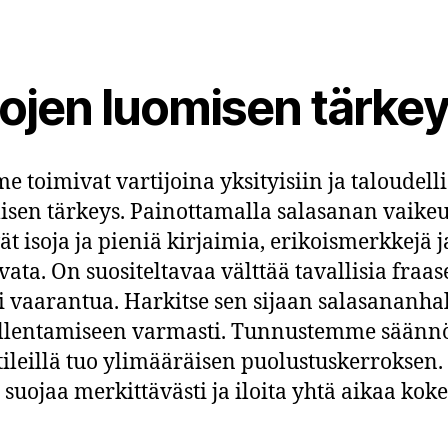
ojen luomisen tärke
toimivat vartijoina yksityisiin ja taloudelli
en tärkeys. Painottamalla salasanan vaikeu
ät isoja ja pieniä kirjaimia, erikoismerkkejä j
ta. On suositeltavaa välttää tavallisia fraasej
sti vaarantua. Harkitse sen sijaan salasananh
allentamiseen varmasti. Tunnustemme säännöl
tileillä tuo ylimääräisen puolustuskerrokse
uojaa merkittävästi ja iloita yhtä aikaa kok