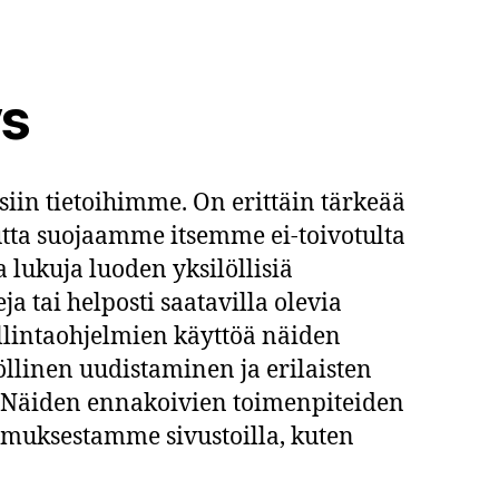
ys
siin tietoihimme. On erittäin tärkeää
tta suojaamme itsemme ei-toivotulta
a lukuja luoden yksilöllisiä
a tai helposti saatavilla olevia
allintaohjelmien käyttöä näiden
linen uudistaminen ja erilaisten
n. Näiden ennakoivien toimenpiteiden
emuksestamme sivustoilla, kuten