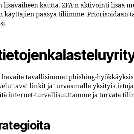
isävaiheen kautta. 2FA:n aktivointi lisää mer
en käyttäjien pääsyä tiliimme. Priorisoidaa
i.
tietojenkalasteluyrit
havaita tavallisimmat phishing-hyökkäyksissä
luttavat linkit ja turvaamalla yksityistiet
ä internet-turvallisuuttamme ja turvata tili
rategioita