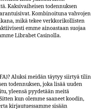
yltä. Kaksivaiheisen todennuksen
vaarantuisivat. Kombinoituna vahvojen
ikana, mikä tekee verkkorikollisten
ktiivisesti emme ainoastaan suojaa
amme Librabet Casinolla.
A)? Aluksi meidän täytyy siirtyä tilin
isen todennuksen, joka lisää uuden
itu, yleensä pyydetään meitä
itten kun olemme saaneet koodin,
erta kirjautuessamme sisään