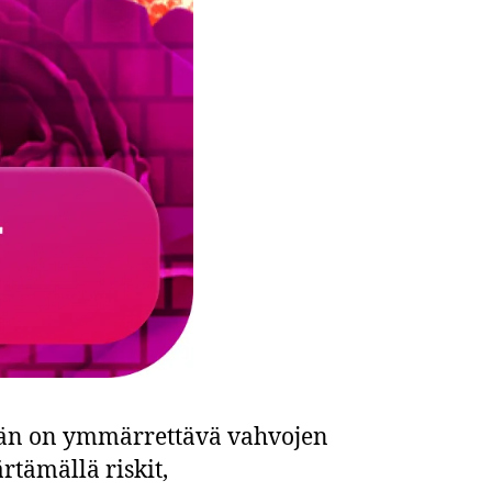
idän on ymmärrettävä vahvojen
tämällä riskit,