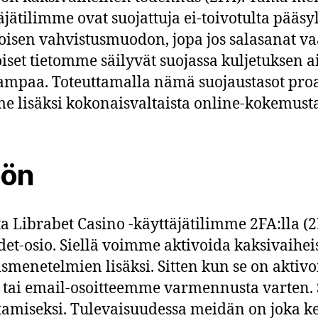
äjätilimme ovat suojattuja ei-toivotulta pääs
toisen vahvistusmuodon, jopa jos salasanat 
et tietomme säilyvät suojassa kuljetuksen a
mpaa. Toteuttamalla nämä suojaustasot proa
 lisäksi kokonaisvaltaista online-kokemust
öön
 Librabet Casino -käyttäjätilimme 2FA:lla (2F
det-osio. Siellä voimme aktivoida kaksivaihe
menetelmien lisäksi. Sitten kun se on aktivo
 email-osoitteemme varmennusta varten. S
amiseksi. Tulevaisuudessa meidän on joka k