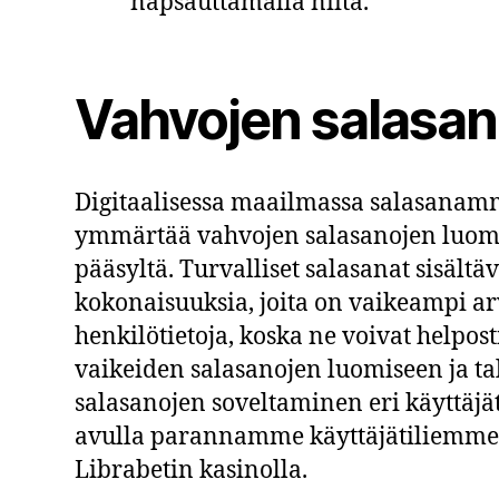
napsauttamalla niitä.
Vahvojen salasan
Digitaalisessa maailmassa salasanamme 
ymmärtää vahvojen salasanojen luomis
pääsyltä. Turvalliset salasanat sisältäv
kokonaisuuksia, joita on vaikeampi arva
henkilötietoja, koska ne voivat helpo
vaikeiden salasanojen luomiseen ja t
salasanojen soveltaminen eri käyttäjä
avulla parannamme käyttäjätiliemme s
Librabetin kasinolla.