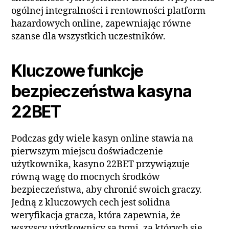
ogólnej integralności i rentowności platform
hazardowych online, zapewniając równe
szanse dla wszystkich uczestników.
Kluczowe funkcje
bezpieczeństwa kasyna
22BET
Podczas gdy wiele kasyn online stawia na
pierwszym miejscu doświadczenie
użytkownika, kasyno 22BET przywiązuje
równą wagę do mocnych środków
bezpieczeństwa, aby chronić swoich graczy.
Jedną z kluczowych cech jest solidna
weryfikacja gracza, która zapewnia, że
wszyscy użytkownicy są tymi, za których się