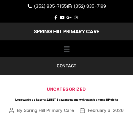
(352) 835-7155
(352) 835-7199
SPRING HILL PRIMARY CARE
CONTACT
UNCATEGORIZED
Logowanie do kasyna 22BET Zaawansowane wykrywanie anomalii Polska
By
Spring Hill Primary Care
February 6, 2026