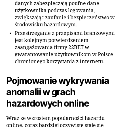
danych zabezpieczają poufne dane
użytkownika podczas logowania,
zwiększając zaufanie i bezpieczeństwo w
środowisku hazardowym.
Przestrzeganie z przepisami branżowymi
jest kolejnym potwierdzeniem
zaangażowania firmy 22BET w
gwarantowanie użytkownikom w Polsce
chronionego korzystania z Internetu.
Pojmowanie wykrywania
anomalii w grach
hazardowych online
Wraz ze wzrostem popularności hazardu
online, coraz bardziej oczywiste staje się