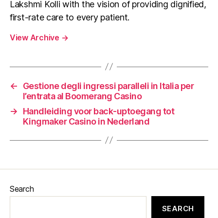
Lakshmi Kolli with the vision of providing dignified,
first-rate care to every patient.
View Archive
→
←
Gestione degli ingressi paralleli in Italia per
l’entrata al Boomerang Casino
→
Handleiding voor back-uptoegang tot
Kingmaker Casino in Nederland
Search
SEARCH