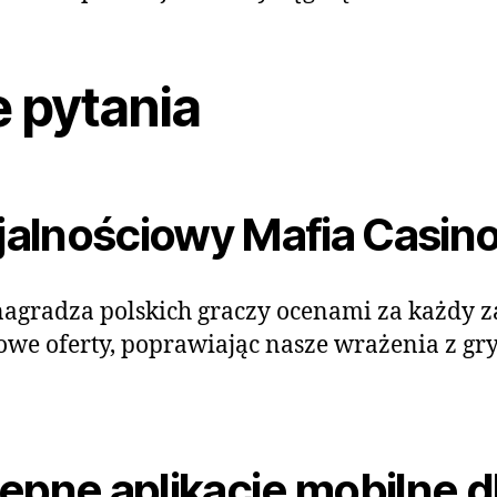
 pytania
jalnościowy Mafia Casino 
agradza polskich graczy ocenami za każdy za
e oferty, poprawiając nasze wrażenia z gry 
ępne aplikacje mobilne d