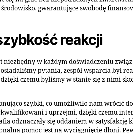
 środowisko, gwarantujące swobodę finansow
 szybkość reakcji
est niezbędny w każdym doświadczeniu związ
siadaliśmy pytania, zespół wsparcia był reak
, dzięki czemu byliśmy w stanie się z nimi 
ponująco szybki, co umożliwiło nam wrócić d
ykwalifikowani i uprzejmi, dzięki czemu int
ia odznaczały się oddaniem w satysfakcję kl
jonalna pomoc jest na wyciągnięcie dłoni. Pe