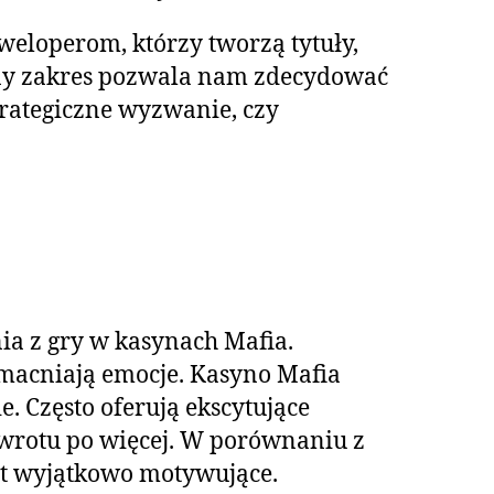
eweloperom, którzy tworzą tytuły,
nny zakres pozwala nam zdecydować
trategiczne wyzwanie, czy
a z gry w kasynach Mafia.
wzmacniają emocje. Kasyno Mafia
. Często oferują ekscytujące
owrotu po więcej. W porównaniu z
st wyjątkowo motywujące.