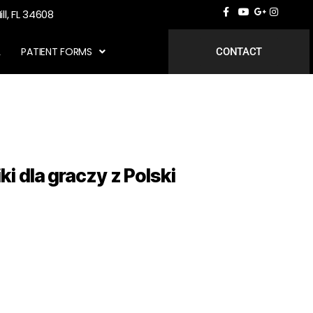
ill, FL 34608
L
PATIENT FORMS
CONTACT
 dla graczy z Polski