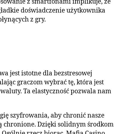
osowanie z smartfonami implikuje, że
ładkie doświadczenie użytkownika
łynących z gry.
a jest istotne dla bezstresowej
ając graczom wybrać tę, która jest
towaluty. Ta elastyczność pozwala nam
ogię szyfrowania, aby chronić nasze
są chronione. Dzięki solidnym środkom
Ogólnie rzecz biorąc, Mafia Casino