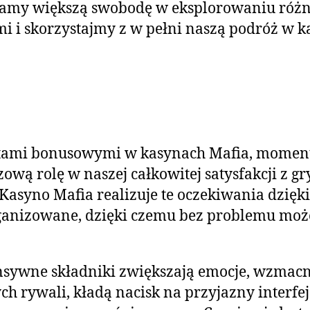
amy większą swobodę w eksplorowaniu różny
 i skorzystajmy z w pełni naszą podróż w k
rtami bonusowymi w kasynach Mafia, moment z
ową rolę w naszej całkowitej satysfakcji z g
 Kasyno Mafia realizuje te oczekiwania dzięk
zorganizowane, dzięki czemu bez problemu mo
nsywne składniki zwiększają emocje, wzmac
ch rywali, kładą nacisk na przyjazny interfe