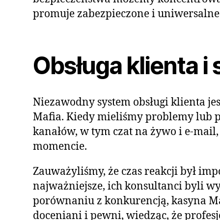
promuje zabezpieczone i uniwersalne
Obsługa klienta i
Niezawodny system obsługi klienta j
Mafia. Kiedy mieliśmy problemy lub po
kanałów, w tym czat na żywo i e-mail
momencie.
Zauważyliśmy, że czas reakcji był im
najważniejsze, ich konsultanci byli w
porównaniu z konkurencją, kasyna Maf
doceniani i pewni, wiedząc, że profes