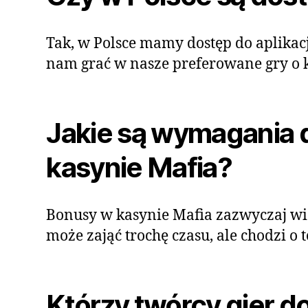
Tak, w Polsce mamy dostęp do aplikac
nam grać w nasze preferowane gry o 
Jakie są wymagania
kasynie Mafia?
Bonusy w kasynie Mafia zazwyczaj wi
może zająć trochę czasu, ale chodzi o 
Którzy twórcy gier d