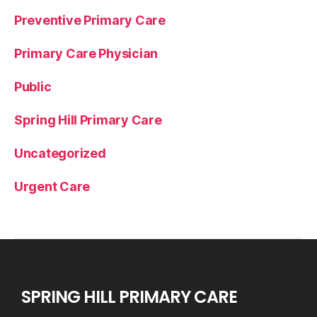
Preventive Primary Care
Primary Care Physician
Public
Spring Hill Primary Care
Uncategorized
Urgent Care
SPRING HILL PRIMARY CARE