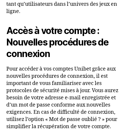
tant qu’utilisateurs dans l’univers des jeux en
ligne.
Accès à votre compte :
Nouvelles procédures de
connexion
Pour accéder à vos comptes Unibet grâce aux
nouvelles procédures de connexion, il est
important de vous familiariser avec les
protocoles de sécurité mises à jour. Vous aurez
besoin de votre adresse e-mail enregistrée et
d’un mot de passe conforme aux nouvelles
exigences. En cas de difficulté de connexion,
utilisez l’option « Mot de passe oublié ? » pour
simplifier la récupération de votre compte.