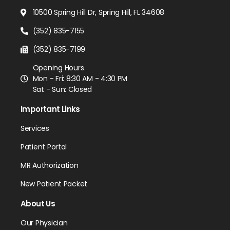
10500 Spring Hill Dr, Spring Hill, FL 34608
(352) 835-7155
(352) 835-7199
Opening Hours
Mon - Fri: 8:30 AM - 4:30 PM
Sat - Sun: Closed
Important Links
Services
Patient Portal
MR Authorization
New Patient Packet
About Us
Our Physician