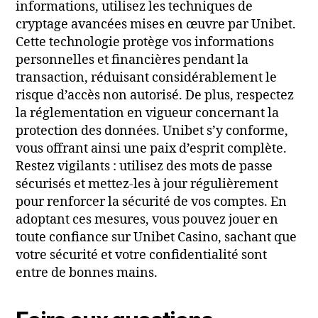
informations, utilisez les techniques de
cryptage avancées mises en œuvre par Unibet.
Cette technologie protège vos informations
personnelles et financières pendant la
transaction, réduisant considérablement le
risque d’accès non autorisé. De plus, respectez
la réglementation en vigueur concernant la
protection des données. Unibet s’y conforme,
vous offrant ainsi une paix d’esprit complète.
Restez vigilants : utilisez des mots de passe
sécurisés et mettez-les à jour régulièrement
pour renforcer la sécurité de vos comptes. En
adoptant ces mesures, vous pouvez jouer en
toute confiance sur Unibet Casino, sachant que
votre sécurité et votre confidentialité sont
entre de bonnes mains.