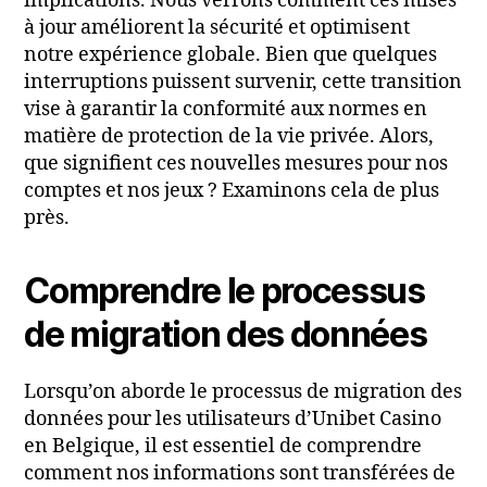
implications. Nous verrons comment ces mises
à jour améliorent la sécurité et optimisent
notre expérience globale. Bien que quelques
interruptions puissent survenir, cette transition
vise à garantir la conformité aux normes en
matière de protection de la vie privée. Alors,
que signifient ces nouvelles mesures pour nos
comptes et nos jeux ? Examinons cela de plus
près.
Comprendre le processus
de migration des données
Lorsqu’on aborde le processus de migration des
données pour les utilisateurs d’Unibet Casino
en Belgique, il est essentiel de comprendre
comment nos informations sont transférées de