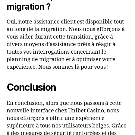
migration ?
Oui, notre assistance client est disponible tout
au long de la migration. Nous nous efforçons à
vous aider durant cette transition, grâce à
divers moyens d’assistance prêts à réagir à
toutes vos interrogations concernant le
planning de migration et à optimiser votre
expérience. Nous sommes là pour vous !
Conclusion
En conclusion, alors que nous passons à cette
nouvelle interface chez Unibet Casino, nous
nous efforçons à offrir une expérience
supérieure à tous nos utilisateurs belges. Grâce
à des mesures de sécurité renforcées et des