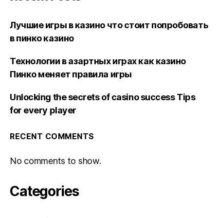
Лучшие игры в казино что стоит попробовать
в пинко казино
Технологии в азартных играх как казино
Пинко меняет правила игры
Unlocking the secrets of casino success Tips
for every player
RECENT COMMENTS
No comments to show.
Categories