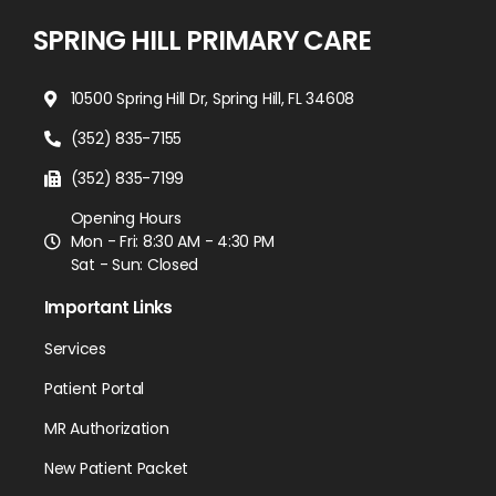
SPRING HILL PRIMARY CARE
10500 Spring Hill Dr, Spring Hill, FL 34608
(352) 835-7155
(352) 835-7199
Opening Hours
Mon - Fri: 8:30 AM - 4:30 PM
Sat - Sun: Closed
Important Links
Services
Patient Portal
MR Authorization
New Patient Packet