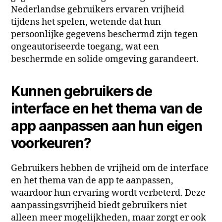
Nederlandse gebruikers ervaren vrijheid
tijdens het spelen, wetende dat hun
persoonlijke gegevens beschermd zijn tegen
ongeautoriseerde toegang, wat een
beschermde en solide omgeving garandeert.
Kunnen gebruikers de
interface en het thema van de
app aanpassen aan hun eigen
voorkeuren?
Gebruikers hebben de vrijheid om de interface
en het thema van de app te aanpassen,
waardoor hun ervaring wordt verbeterd. Deze
aanpassingsvrijheid biedt gebruikers niet
alleen meer mogelijkheden, maar zorgt er ook