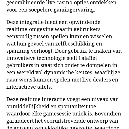
gecombineerde live casino-opties ontdekken
voor een soepelere gamingervaring.
Deze integratie biedt een opwindende
realtime-omgeving waarin gebruikers
eenvoudig tussen spellen kunnen wisselen,
wat hun gevoel van zelfbeschikking en
spanning verhoogt. Door gebruik te maken van
innovatieve technologie stelt LalaBet
gebruikers in staat zich onder te dompelen in
een wereld vol dynamische keuzes, waarbij ze
naar wens kunnen spelen met live dealers en
interactieve tafels.
Deze realtime interactie voegt een niveau van
onmiddellijkheid en spontaniteit toe,
waardoor elke gamesessie uniek is. Bovendien
garandeert het vooruitstrevende ontwerp van
de app een gemakkelijke navigatie, waardoor