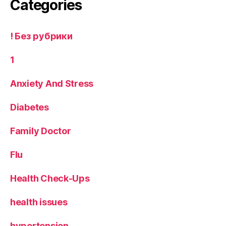
Categories
! Без рубрики
1
Anxiety And Stress
Diabetes
Family Doctor
Flu
Health Check-Ups
health issues
hypertension