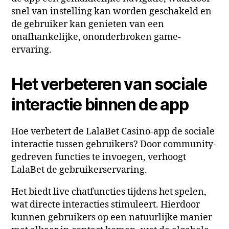
snel van instelling kan worden geschakeld en
de gebruiker kan genieten van een
onafhankelijke, ononderbroken game-
ervaring.
Het verbeteren van sociale
interactie binnen de app
Hoe verbetert de LalaBet Casino-app de sociale
interactie tussen gebruikers? Door community-
gedreven functies te invoegen, verhoogt
LalaBet de gebruikerservaring.
Het biedt live chatfuncties tijdens het spelen,
wat directe interacties stimuleert. Hierdoor
kunnen gebruikers op een natuurlijke manier