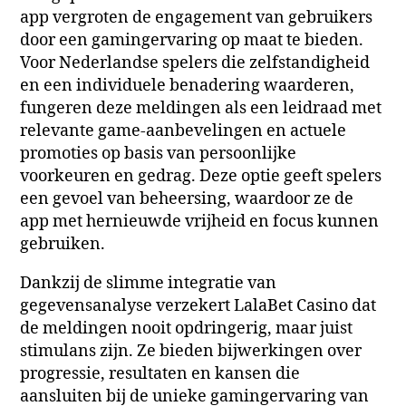
app vergroten de engagement van gebruikers
door een gamingervaring op maat te bieden.
Voor Nederlandse spelers die zelfstandigheid
en een individuele benadering waarderen,
fungeren deze meldingen als een leidraad met
relevante game-aanbevelingen en actuele
promoties op basis van persoonlijke
voorkeuren en gedrag. Deze optie geeft spelers
een gevoel van beheersing, waardoor ze de
app met hernieuwde vrijheid en focus kunnen
gebruiken.
Dankzij de slimme integratie van
gegevensanalyse verzekert LalaBet Casino dat
de meldingen nooit opdringerig, maar juist
stimulans zijn. Ze bieden bijwerkingen over
progressie, resultaten en kansen die
aansluiten bij de unieke gamingervaring van