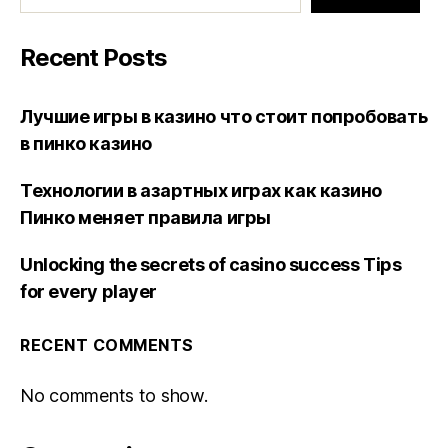
Recent Posts
Лучшие игры в казино что стоит попробовать
в пинко казино
Технологии в азартных играх как казино
Пинко меняет правила игры
Unlocking the secrets of casino success Tips
for every player
RECENT COMMENTS
No comments to show.