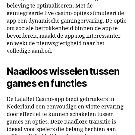
beleving te optimaliseren. Met de
geïntegreerde live casino-opties stimuleert de
app een dynamische gamingervaring. De optie
om sociale betrokkenheid binnen de app te
bevorderen, maakt de app nog interessanter
en wekt de nieuwsgierigheid naar het
volledige aanbod.
Naadloos wisselen tussen
games en functies
De LalaBet Casino-app biedt gebruikers in
Nederland een eenvoudige en vlotte ervaring
door effectief te kunnen schakelen tussen
games en opties. Deze naadloze transitie is
ideaal voor spelers die belang hechten aan