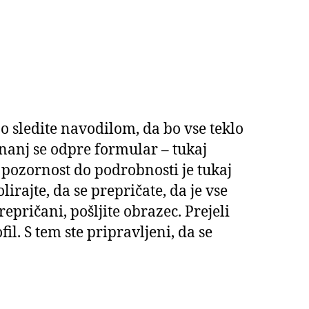
o sledite navodilom, da bo vse teklo
 nanj se odpre formular – tukaj
 pozornost do podrobnosti je tukaj
lirajte, da se prepričate, da je vse
epričani, pošljite obrazec. Prejeli
il. S tem ste pripravljeni, da se