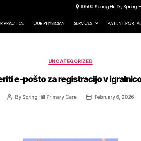
10500 Spring Hill Dr, Spring H
R PRACTICE
OUR PHYSICIAN
SERVICES
PATIENT PORTA
UNCATEGORIZED
riti e-pošto za registracijo v igralnico
By
Spring Hill Primary Care
February 6, 2026