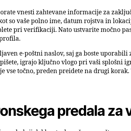
orate vnesti zahtevane informacije za zaklju
ot so vaše polno ime, datum rojstva in lokacij
ete pri verifikaciji. Nato ustvarite močno pa
profila.
aven e-poštni naslov, saj ga boste uporabili za
išete, igrajo ključno vlogo pri vaši splošni igr
a je vse točno, preden preidete na drugi kora
ronskega predala za v