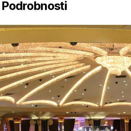
 Podrobnosti