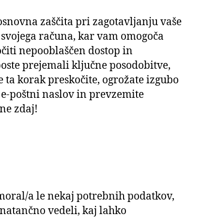
osnovna zaščita pri zagotavljanju vaše
nik svojega računa, kar vam omogoča
iti nepooblaščen dostop in
 boste prejemali ključne posodobitve,
e ta korak preskočite, ogrožate izgubo
j e-poštni naslov in prevzemite
čne zdaj!
 moral/a le nekaj potrebnih podatkov,
 natančno vedeli, kaj lahko