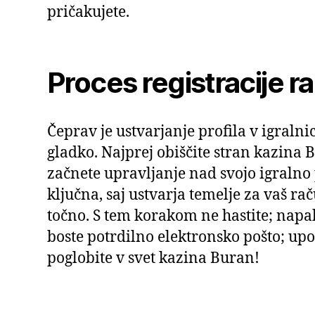
pričakujete.
Proces registracije r
Čeprav je ustvarjanje profila v igraln
gladko. Najprej obiščite stran kazina B
začnete upravljanje nad svojo igralno 
ključna, saj ustvarja temelje za vaš rač
točno. S tem korakom ne hastite; napak
boste potrdilno elektronsko pošto; upoš
poglobite v svet kazina Buran!