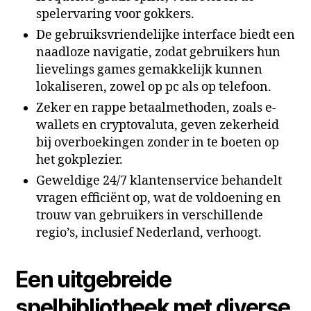
spelervaring voor gokkers.
De gebruiksvriendelijke interface biedt een
naadloze navigatie, zodat gebruikers hun
lievelings games gemakkelijk kunnen
lokaliseren, zowel op pc als op telefoon.
Zeker en rappe betaalmethoden, zoals e-
wallets en cryptovaluta, geven zekerheid
bij overboekingen zonder in te boeten op
het gokplezier.
Geweldige 24/7 klantenservice behandelt
vragen efficiënt op, wat de voldoening en
trouw van gebruikers in verschillende
regio’s, inclusief Nederland, verhoogt.
Een uitgebreide
spelbibliotheek met diverse