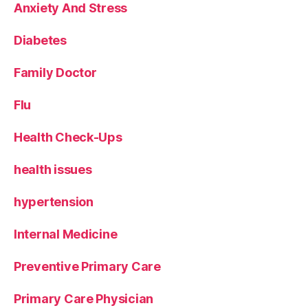
Anxiety And Stress
Diabetes
Family Doctor
Flu
Health Check-Ups
health issues
hypertension
Internal Medicine
Preventive Primary Care
Primary Care Physician