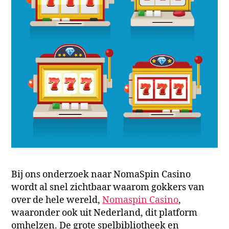
Bij ons onderzoek naar NomaSpin Casino
wordt al snel zichtbaar waarom gokkers van
over de hele wereld,
Nomaspin Casino
,
waaronder ook uit Nederland, dit platform
omhelzen. De grote spelbibliotheek en