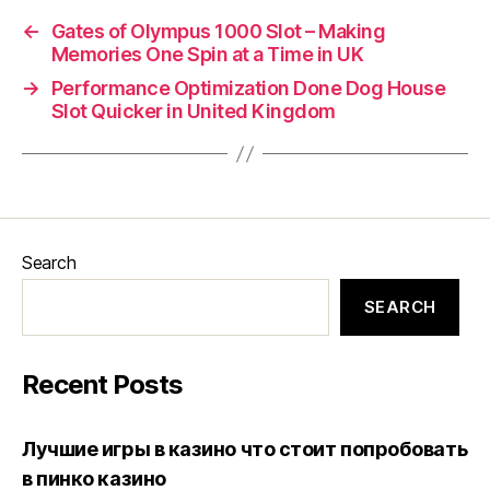
←
Gates of Olympus 1000 Slot – Making
Memories One Spin at a Time in UK
→
Performance Optimization Done Dog House
Slot Quicker in United Kingdom
Search
SEARCH
Recent Posts
Лучшие игры в казино что стоит попробовать
в пинко казино