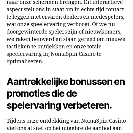
naar onze schermen brengen. Dit interactieve
aspect stelt ons in staat om in echte tijd contact
te leggen met ervaren dealers en medespelers,
wat onze speelervaring verhoogt. Of we nu
doorgewinterde spelers zijn of nieuwkomers,
we raken betoverd en staan gereed om nieuwe
tactieken te ontdekken en onze totale
speelervaring bij NomaSpin Casino te
optimaliseren.
Aantrekkelijke bonussen en
promoties die de
spelervaring verbeteren.
Tijdens onze ontdekking van NomaSpin Casino
viel ons al snel op het uitgebreide aanbod aan