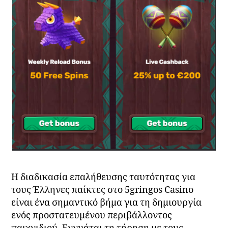
Η διαδικασία επαλήθευσης ταυτότητας για
τους Έλληνες παίκτες στο 5gringos Casino
είναι ένα σημαντικό βήμα για τη δημιουργία
ενός προστατευμένου περιβάλλοντος