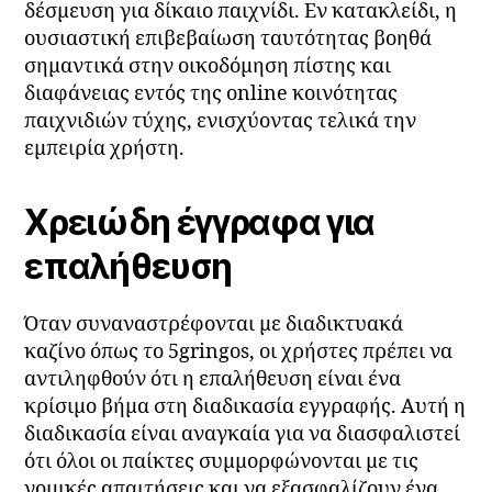
δέσμευση για δίκαιο παιχνίδι. Εν κατακλείδι, η
ουσιαστική επιβεβαίωση ταυτότητας βοηθά
σημαντικά στην οικοδόμηση πίστης και
διαφάνειας εντός της online κοινότητας
παιχνιδιών τύχης, ενισχύοντας τελικά την
εμπειρία χρήστη.
Χρειώδη έγγραφα για
επαλήθευση
Όταν συναναστρέφονται με διαδικτυακά
καζίνο όπως το 5gringos, οι χρήστες πρέπει να
αντιληφθούν ότι η επαλήθευση είναι ένα
κρίσιμο βήμα στη διαδικασία εγγραφής. Αυτή η
διαδικασία είναι αναγκαία για να διασφαλιστεί
ότι όλοι οι παίκτες συμμορφώνονται με τις
νομικές απαιτήσεις και να εξασφαλίζουν ένα