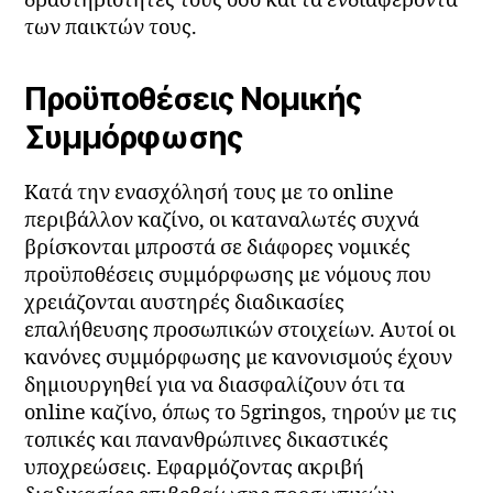
δραστηριότητές τους όσο και τα ενδιαφέροντα
των παικτών τους.
Προϋποθέσεις Νομικής
Συμμόρφωσης
Κατά την ενασχόλησή τους με το online
περιβάλλον καζίνο, οι καταναλωτές συχνά
βρίσκονται μπροστά σε διάφορες νομικές
προϋποθέσεις συμμόρφωσης με νόμους που
χρειάζονται αυστηρές διαδικασίες
επαλήθευσης προσωπικών στοιχείων. Αυτοί οι
κανόνες συμμόρφωσης με κανονισμούς έχουν
δημιουργηθεί για να διασφαλίζουν ότι τα
online καζίνο, όπως το 5gringos, τηρούν με τις
τοπικές και πανανθρώπινες δικαστικές
υποχρεώσεις. Εφαρμόζοντας ακριβή