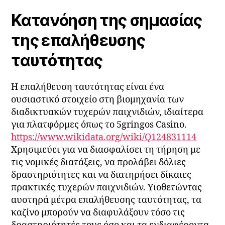
Κατανόηση της σημασίας
της επαλήθευσης
ταυτότητας
Η επαλήθευση ταυτότητας είναι ένα
ουσιαστικό στοιχείο στη βιομηχανία των
διαδικτυακών τυχερών παιχνιδιών, ιδιαίτερα
για πλατφόρμες όπως το 5gringos Casino.
https://www.wikidata.org/wiki/Q124831114
Χρησιμεύει για να διασφαλίσει τη τήρηση με
τις νομικές διατάξεις, να προλάβει δόλιες
δραστηριότητες και να διατηρήσει δίκαιες
πρακτικές τυχερών παιχνιδιών. Υιοθετώντας
αυστηρά μέτρα επαλήθευσης ταυτότητας, τα
καζίνο μπορούν να διαφυλάξουν τόσο τις