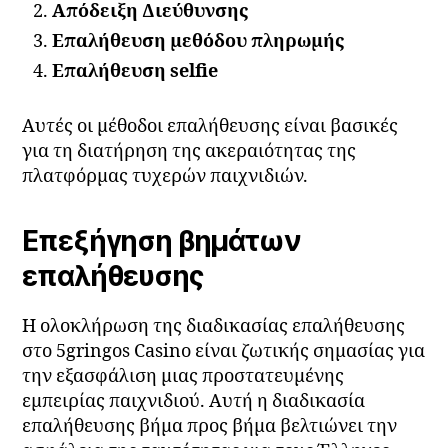
Απόδειξη Διεύθυνσης
Επαλήθευση μεθόδου πληρωμής
Επαλήθευση selfie
Αυτές οι μέθοδοι επαλήθευσης είναι βασικές
για τη διατήρηση της ακεραιότητας της
πλατφόρμας τυχερών παιχνιδιών.
Επεξήγηση βημάτων
επαλήθευσης
Η ολοκλήρωση της διαδικασίας επαλήθευσης
στο 5gringos Casino είναι ζωτικής σημασίας για
την εξασφάλιση μιας προστατευμένης
εμπειρίας παιχνιδιού. Αυτή η διαδικασία
επαλήθευσης βήμα προς βήμα βελτιώνει την