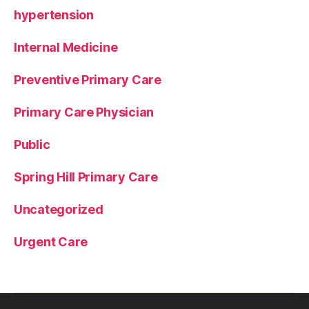
hypertension
Internal Medicine
Preventive Primary Care
Primary Care Physician
Public
Spring Hill Primary Care
Uncategorized
Urgent Care