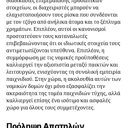
διαδικασίες επιβεβαίωσης προσωπικών
στοιχείων, οι διαχειριστές μπορούν να
ελαχιστοποιήσουν τους ρίσκα που συνδέονται
με τον τζόγο από ανήλικα άτομα και το ξέπλυμα
χρημάτων. Επιπλέον, αυτοί οι κανονισμοί
προστατεύουν τους καταναλωτές
επιβεβαιώνοντας ότι οι ιδιωτικές στοιχεία τους
αντιμετωπίζονται υπεύθυνα. Επιπλέον, η
συμμόρφωση με τις νομικές προϋποθέσεις
καλλιεργεί την αξιοπιστία μεταξύ παικτών και
λειτουργών, ενισχύοντας τη συνολική εμπειρία
παιχνιδιού. Στην χώρα, η ακολουθία αυτών των
νομικών δομών όχι μόνο εξασφαλίζει την
ακεραιότητα της τομέα παιχνιδιών τύχης, αλλά
καλλιεργεί επίσης ένα ισότιμο και ασφαλές
χώρο για όλους τους συμμετέχοντες.
Πρόληψη Απατηλών