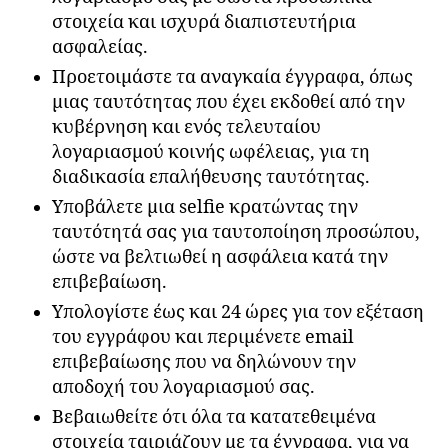
στοιχεία και ισχυρά διαπιστευτήρια
ασφαλείας.
Προετοιμάστε τα αναγκαία έγγραφα, όπως
μιας ταυτότητας που έχει εκδοθεί από την
κυβέρνηση και ενός τελευταίου
λογαριασμού κοινής ωφέλειας, για τη
διαδικασία επαλήθευσης ταυτότητας.
Υποβάλετε μια selfie κρατώντας την
ταυτότητά σας για ταυτοποίηση προσώπου,
ώστε να βελτιωθεί η ασφάλεια κατά την
επιβεβαίωση.
Υπολογίστε έως και 24 ώρες για τον εξέταση
του εγγράφου και περιμένετε email
επιβεβαίωσης που να δηλώνουν την
αποδοχή του λογαριασμού σας.
Βεβαιωθείτε ότι όλα τα κατατεθειμένα
στοιχεία ταιριάζουν με τα έγγραφα, για να