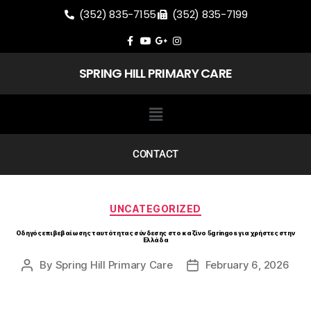
(352) 835-7155
(352) 835-7199
SPRING HILL PRIMARY CARE
CONTACT
UNCATEGORIZED
Οδηγός επιβεβαίωσης ταυτότητας σύνδεσης στο καζίνο 5gringos για χρήστες στην
Ελλάδα
By
Spring Hill Primary Care
February 6, 2026