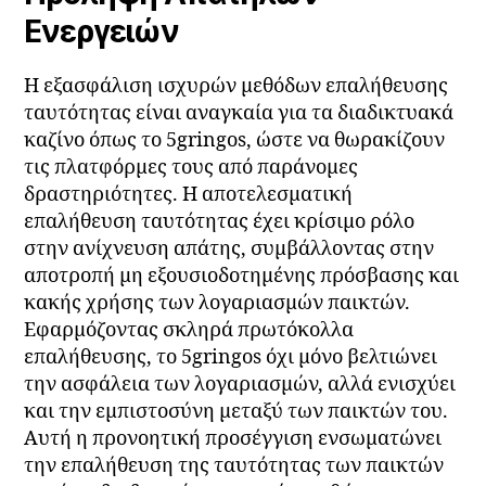
Ενεργειών
Η εξασφάλιση ισχυρών μεθόδων επαλήθευσης
ταυτότητας είναι αναγκαία για τα διαδικτυακά
καζίνο όπως το 5gringos, ώστε να θωρακίζουν
τις πλατφόρμες τους από παράνομες
δραστηριότητες. Η αποτελεσματική
επαλήθευση ταυτότητας έχει κρίσιμο ρόλο
στην ανίχνευση απάτης, συμβάλλοντας στην
αποτροπή μη εξουσιοδοτημένης πρόσβασης και
κακής χρήσης των λογαριασμών παικτών.
Εφαρμόζοντας σκληρά πρωτόκολλα
επαλήθευσης, το 5gringos όχι μόνο βελτιώνει
την ασφάλεια των λογαριασμών, αλλά ενισχύει
και την εμπιστοσύνη μεταξύ των παικτών του.
Αυτή η προνοητική προσέγγιση ενσωματώνει
την επαλήθευση της ταυτότητας των παικτών