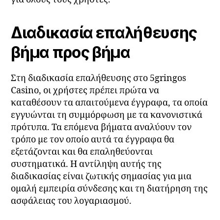
Διαδικασία επαλήθευσης
βήμα προς βήμα
Στη διαδικασία επαλήθευσης στο 5gringos
Casino, οι χρήστες πρέπει πρώτα να
καταθέσουν τα απαιτούμενα έγγραφα, τα οποία
εγγυώνται τη συμμόρφωση με τα κανονιστικά
πρότυπα. Τα επόμενα βήματα αναλύουν τον
τρόπο με τον οποίο αυτά τα έγγραφα θα
εξετάζονται και θα επαληθεύονται
συστηματικά. Η αντίληψη αυτής της
διαδικασίας είναι ζωτικής σημασίας για μια
ομαλή εμπειρία σύνδεσης και τη διατήρηση της
ασφάλειας του λογαριασμού.