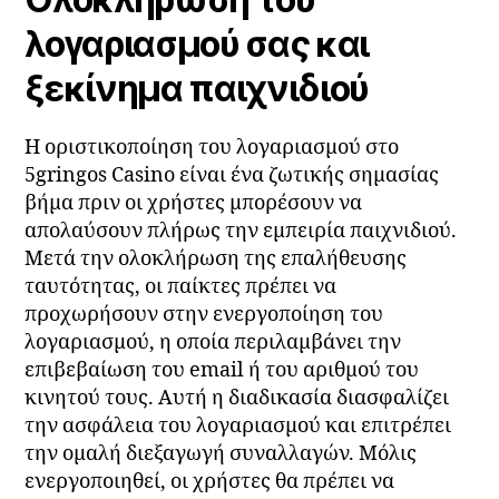
λογαριασμού σας και
ξεκίνημα παιχνιδιού
Η οριστικοποίηση του λογαριασμού στο
5gringos Casino είναι ένα ζωτικής σημασίας
βήμα πριν οι χρήστες μπορέσουν να
απολαύσουν πλήρως την εμπειρία παιχνιδιού.
Μετά την ολοκλήρωση της επαλήθευσης
ταυτότητας, οι παίκτες πρέπει να
προχωρήσουν στην ενεργοποίηση του
λογαριασμού, η οποία περιλαμβάνει την
επιβεβαίωση του email ή του αριθμού του
κινητού τους. Αυτή η διαδικασία διασφαλίζει
την ασφάλεια του λογαριασμού και επιτρέπει
την ομαλή διεξαγωγή συναλλαγών. Μόλις
ενεργοποιηθεί, οι χρήστες θα πρέπει να