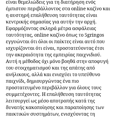
είναι θεμελιώδεις για τη διατήρηση ενός
έμπιστου περιβάλλοντος στα online καζίνο και
η αυστηρή επαλήθευση ταυτότητας είναι
κεντρικής σημασίας για αυτήν την αρχή.
Εφαρμόζοντας σκληρά μέτρα ασφάλειας
ταυτότητας, online καζίνο όπως το 5gringos
εγγυώνται ότι όλοι οι παίκτες είναι αυτό που
ισχυρίζονται ότι είναι, προστατεύοντας έτσι
την ακεραιότητα της εμπειρίας παιχνιδιού.
Αυτή η μέθοδος όχι μόνο βοηθά στην αποφυγή
του στοιχηματισμού και της απάτης από
ανήλικους, αλλά και ενισχύει το υπεύθυνο
παιχνίδι, δημιουργώντας ένα πιο
προστατευμένο περιβάλλον για όλους τους
συμμετέχοντες. Η επαλήθευση ταυτότητας
λειτουργεί ως μέσο αποτροπής κατά της
δυνατής κακοποίησης και παραποίησης των
παικτικών συστημάτων, ενισχύοντας τη