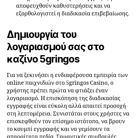
αποφευχθούν καθυστερήσεις και να
εξορθολογιστεί η διαδικασία επιβεβαίωσης.
Δημιουργία του
λογαριασμού σας στο
καζίνο 5gringos
Για να ξεκινήσει η ενδιαφέρουσα εμπειρία των
online παιχνιδιών στο 5gringos Casino, ο
χρήστης πρέπει πρώτα να φτιάξει έναν
λογαριασμό. Η επισκόπηση της διαδικασίας
εγγραφής είναι εύκολη αλλά απαιτεί προσοχή
στη λεπτομέρεια. Συνιστάται στους χρήστες να
επισκεφθούν τον επίσημο ιστότοπο, να βρουν
το κουμπί εγγραφής και να γεμίσουν τα
απαραίτητα πεδία. Σημαντικές συμβουλές