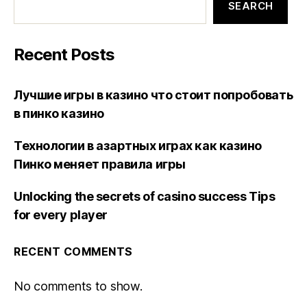
SEARCH
Recent Posts
Лучшие игры в казино что стоит попробовать
в пинко казино
Технологии в азартных играх как казино
Пинко меняет правила игры
Unlocking the secrets of casino success Tips
for every player
RECENT COMMENTS
No comments to show.