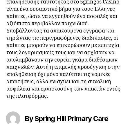
επαλήθευσης ταυτότητας στο 5gringos Casino
είναι ένα ουσιαστικό βήμα για τους Έλληνες
παίκτες, ώστε να εγγυηθούν ένα ασφαλές και
αξιόπιστο περιβάλλον παιχνιδιού.
Υποβάλλοντας τα απαιτούμενα έγγραφα και
τηρώντας τις περιγραφόμενες διαδικασίες, οι
παίκτες μπορούν να επικυρώσουν με επιτυχία
τους λογαριασμούς τους και να αρχίσουν να
απολαμβάνουν την ευρεία γκάμα διαθέσιμων
παιχνιδιών. Αυτή η επιμελής προσέγγιση στην
επαλήθευση όχι μόνο καλύπτει τις νομικές
απαιτήσεις, αλλά ενισχύει και τη συνολική
ασφάλεια και εμπιστοσύνη των παικτών εντός
της πλατφόρμας.
By Spring Hill Primary Care