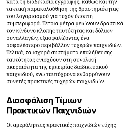
κατά τη διαδικασία εγγραφής, καθώς και την
τακτική παρακολούθηση της δραστηριότητας
του λογαριασμού για τυχόν ύποπτη
συμπεριφορά. Τέτοια μέτρα μειώνουν δραστικά
τον κίνδυνο κλοπής ταυτότητας και δόλιων
συναλλαγών, εξασφαλίζοντας ένα
ασφαλέστερο περιβάλλον τυχερών παιχνιδιών.
Τελικά, τα ισχυρά συστήματα επαλήθευσης
ταυτότητας ενισχύουν στη συνολική
ακεραιότητα της εμπειρίας διαδικτυακού
παιχνιδιού, ενώ ταυτόχρονα ενθαρρύνουν
συνετές πρακτικές τυχερών παιχνιδιών.
Διασφάλιση Τίμιων
Πρακτικών Παιχνιδιών
Οι αμερόληπτες πρακτικές παιχνιδιών τύχης