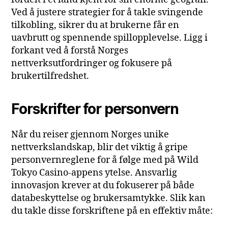
Ved å justere strategier for å takle svingende
tilkobling, sikrer du at brukerne får en
uavbrutt og spennende spillopplevelse. Ligg i
forkant ved å forstå Norges
nettverksutfordringer og fokusere på
brukertilfredshet.
Forskrifter for personvern
Når du reiser gjennom Norges unike
nettverkslandskap, blir det viktig å gripe
personvernreglene for å følge med på Wild
Tokyo Casino-appens ytelse. Ansvarlig
innovasjon krever at du fokuserer på både
databeskyttelse og brukersamtykke. Slik kan
du takle disse forskriftene på en effektiv måte: