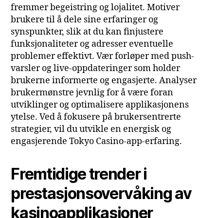
fremmer begeistring og lojalitet. Motiver
brukere til å dele sine erfaringer og
synspunkter, slik at du kan finjustere
funksjonaliteter og adresser eventuelle
problemer effektivt. Vær forløper med push-
varsler og live-oppdateringer som holder
brukerne informerte og engasjerte. Analyser
brukermønstre jevnlig for å være foran
utviklinger og optimalisere applikasjonens
ytelse. Ved å fokusere på brukersentrerte
strategier, vil du utvikle en energisk og
engasjerende Tokyo Casino-app-erfaring.
Fremtidige trender i
prestasjonsovervåking av
kasinoapplikasjoner