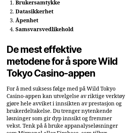
Brukersamtykke
Datasikkerhet
Åpenhet
Samsvarsvedlikehold
De mest effektive
metodene for å spore Wild
Tokyo Casino-appen
For å med suksess følge med på Wild Tokyo
Casino-appen kan utvelgelse av riktige verktøy
gjøre hele avviket i innsikten av prestasjon og
brukerdeltakelse. Du trenger nytenkende
løsninger som gir dyp innsikt og fremmer
vekst. Tenk på å bruke appanalyseløsninger