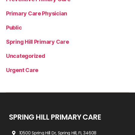
Primary Care Physician
Public
Spring Hill Primary Care
Uncategorized
Urgent Care
SPRING HILL PRIMARY CARE
10500 Spring Hill Dr, Spring Hill, FL 34608