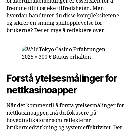
brukertilbakemeldinger er essensielt for å
fremme tillit og øke tilfredsheten. Men
hvordan håndterer du disse kompleksitetene
og sikrer en smidig spillopplevelse for
brukerne? Det er mye å reflektere over.
Forstå ytelsesmålinger for
nettkasinoapper
Når det kommer til å forstå ytelsesmålinger for
nettkasinoapper, må du fokusere på
hovedindikatorer som reflekterer
brukermedvirkning og systemeffektivitet. Det