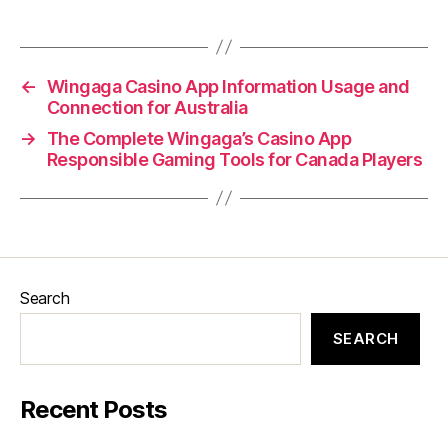
←
Wingaga Casino App Information Usage and
Connection for Australia
→
The Complete Wingaga’s Casino App
Responsible Gaming Tools for Canada Players
Search
SEARCH
Recent Posts