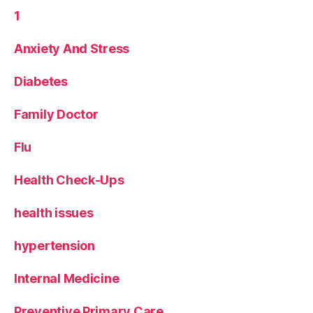
1
Anxiety And Stress
Diabetes
Family Doctor
Flu
Health Check-Ups
health issues
hypertension
Internal Medicine
Preventive Primary Care