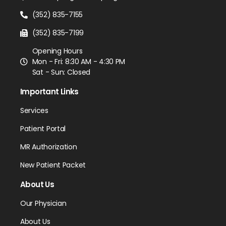
(352) 835-7155
(352) 835-7199
Opening Hours
Mon - Fri: 8:30 AM - 4:30 PM
Sat - Sun: Closed
Important Links
Services
Patient Portal
MR Authorization
New Patient Packet
About Us
Our Physician
About Us