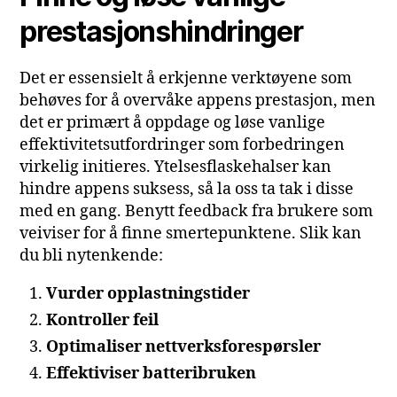
prestasjonshindringer
Det er essensielt å erkjenne verktøyene som
behøves for å overvåke appens prestasjon, men
det er primært å oppdage og løse vanlige
effektivitetsutfordringer som forbedringen
virkelig initieres. Ytelsesflaskehalser kan
hindre appens suksess, så la oss ta tak i disse
med en gang. Benytt feedback fra brukere som
veiviser for å finne smertepunktene. Slik kan
du bli nytenkende:
Vurder opplastningstider
Kontroller feil
Optimaliser nettverksforespørsler
Effektiviser batteribruken