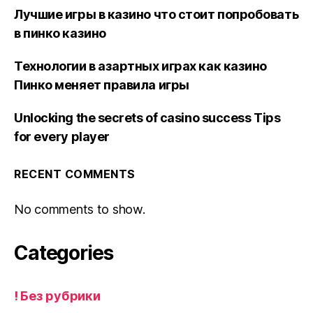
Лучшие игры в казино что стоит попробовать
в пинко казино
Технологии в азартных играх как казино
Пинко меняет правила игры
Unlocking the secrets of casino success Tips
for every player
RECENT COMMENTS
No comments to show.
Categories
! Без рубрики