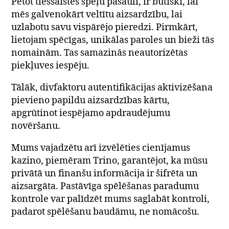
Pētot tiešsaistes spēļu pasauli, ir būtiski, lai
mēs galvenokārt veltītu aizsardzību, lai
uzlabotu savu vispārējo pieredzi. Pirmkārt,
lietojam spēcīgas, unikālas paroles un bieži tās
nomainām. Tas samazinās neautorizētas
piekļuves iespēju.
Tālāk, divfaktoru autentifikācijas aktivizēšana
pievieno papildu aizsardzības kārtu,
apgrūtinot iespējamo apdraudējumu
novēršanu.
Mums vajadzētu arī izvēlēties cienījamus
kazino, piemēram Trino, garantējot, ka mūsu
privātā un finanšu informācija ir šifrēta un
aizsargāta. Pastāvīga spēlēšanas paradumu
kontrole var palīdzēt mums saglabāt kontroli,
padarot spēlēšanu baudāmu, ne nomācošu.