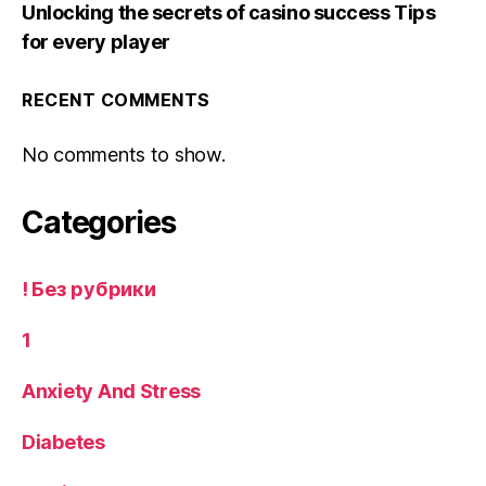
Unlocking the secrets of casino success Tips
for every player
RECENT COMMENTS
No comments to show.
Categories
! Без рубрики
1
Anxiety And Stress
Diabetes