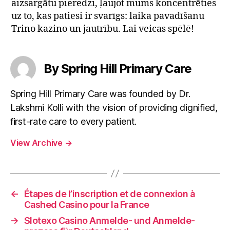
aizsargātu pieredzi, ļaujot mums koncentrēties
uz to, kas patiesi ir svarīgs: laika pavadīšanu
Trino kazino un jautrību. Lai veicas spēlē!
By Spring Hill Primary Care
Spring Hill Primary Care was founded by Dr.
Lakshmi Kolli with the vision of providing dignified,
first-rate care to every patient.
View Archive
→
←
Étapes de l’inscription et de connexion à
Cashed Casino pour la France
→
Slotexo Casino Anmelde- und Anmelde-