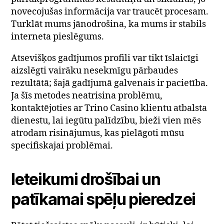
novecojušas informācija var traucēt procesam.
Turklāt mums jānodrošina, ka mums ir stabils
interneta pieslēgums.
Atsevišķos gadījumos profili var tikt īslaicīgi
aizslēgti vairāku nesekmīgu pārbaudes
rezultātā; šajā gadījumā galvenais ir pacietība.
Ja šīs metodes neatrisina problēmu,
kontaktējoties ar Trino Casino klientu atbalsta
dienestu, lai iegūtu palīdzību, bieži vien mēs
atrodam risinājumus, kas pielāgoti mūsu
specifiskajai problēmai.
Ieteikumi drošībai un
patīkamai spēļu pieredzei