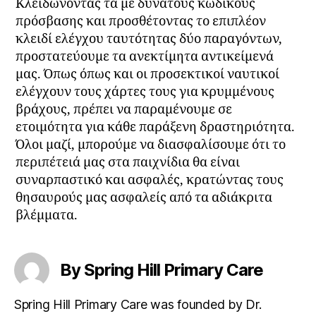
Κλειδώνοντάς τα με δυνατούς κωδικούς
πρόσβασης και προσθέτοντας το επιπλέον
κλειδί ελέγχου ταυτότητας δύο παραγόντων,
προστατεύουμε τα ανεκτίμητα αντικείμενά
μας. Όπως όπως και οι προσεκτικοί ναυτικοί
ελέγχουν τους χάρτες τους για κρυμμένους
βράχους, πρέπει να παραμένουμε σε
ετοιμότητα για κάθε παράξενη δραστηριότητα.
Όλοι μαζί, μπορούμε να διασφαλίσουμε ότι το
περιπέτειά μας στα παιχνίδια θα είναι
συναρπαστικό και ασφαλές, κρατώντας τους
θησαυρούς μας ασφαλείς από τα αδιάκριτα
βλέμματα.
By Spring Hill Primary Care
Spring Hill Primary Care was founded by Dr.