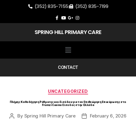
(352) 835-7155
(352) 835-7199
SPRING HILL PRIMARY CARE
CONTACT
UNCATEGORIZED
Πλήρης Καθοδήγηση Ρύθμισης και Εισόδου για τον Επιθεώρηση Επικύρωσης στο
Frumzi Casino Είσοδος στην Ελλάδα
By
Spring Hill Primary Care
February 6, 2026