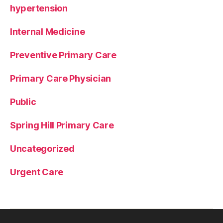
hypertension
Internal Medicine
Preventive Primary Care
Primary Care Physician
Public
Spring Hill Primary Care
Uncategorized
Urgent Care