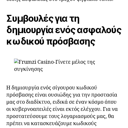
Συμβουλές για τη
δημιουργία ενός ασφαλούς
κωδικού πρόσβασης
Η δημιουργία ενός σίγουρου κωδικού
πρόσβασης είναι ουσιώδης για την προστασία
μας στο διαδίκτυο, ειδικά σε έναν κόσμο όπου
οι κυβερνοαπειλές είναι εκτός ελέγχου. Για να
προστατεύσουμε τους λογαριασμούς μας, θα
πρέπει να κατασκευάζουμε κωδικούς