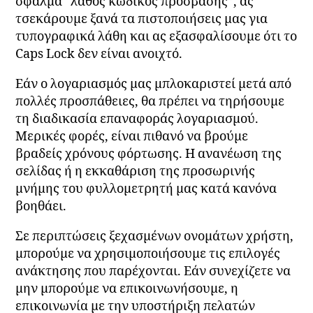
σφάλμα “λάθος κωδικός πρόσβασης”, ας
τσεκάρουμε ξανά τα πιστοποιήσεις μας για
τυπογραφικά λάθη και ας εξασφαλίσουμε ότι το
Caps Lock δεν είναι ανοιχτό.
Εάν ο λογαριασμός μας μπλοκαριστεί μετά από
πολλές προσπάθειες, θα πρέπει να τηρήσουμε
τη διαδικασία επαναφοράς λογαριασμού.
Μερικές φορές, είναι πιθανό να βρούμε
βραδείς χρόνους φόρτωσης. Η ανανέωση της
σελίδας ή η εκκαθάριση της προσωρινής
μνήμης του φυλλομετρητή μας κατά κανόνα
βοηθάει.
Σε περιπτώσεις ξεχασμένων ονομάτων χρήστη,
μπορούμε να χρησιμοποιήσουμε τις επιλογές
ανάκτησης που παρέχονται. Εάν συνεχίζετε να
μην μπορούμε να επικοινωνήσουμε, η
επικοινωνία με την υποστήριξη πελατών