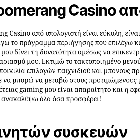
oomerang Casino απ
 Casino από υπολογιστή είναι εύκολη, είναι
οίγω το πρόγραμμα περιήγησης που επιλέγω κ
 μου δίνει τη δυνατότητα αμέσως να επικεν
γαριασμό μου. Εκτιμώ το τακτοποιημένο μενού
ποικιλία επιλογών παιχνιδιού και μπόνους πρ
ε να μπορώ να μεταβώ στους προτιμώμενους 
πέτειας gaming μου είναι απαραίτητο και η ε
 ανακαλύψω όλα όσα προσφέρει!
κινητών συσκευών