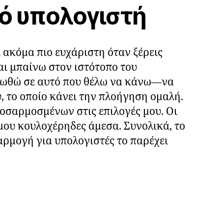
ό υπολογιστή
 ακόμα πιο ευχάριστη όταν ξέρεις
αι μπαίνω στον ιστότοπο του
τρωθώ σε αυτό που θέλω να κάνω—να
, το οποίο κάνει την πλοήγηση ομαλή.
οσαρμοσμένων στις επιλογές μου. Οι
μου κουλοχέρηδες άμεσα. Συνολικά, το
φαρμογή για υπολογιστές το παρέχει