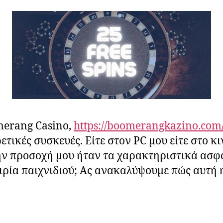
merang Casino,
https://boomerangkazino.com/e
τικές συσκευές. Είτε στον PC μου είτε στο κ
ν προσοχή μου ήταν τα χαρακτηριστικά ασφαλ
ιρία παιχνιδιού; Ας ανακαλύψουμε πώς αυτή η