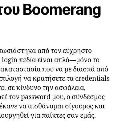
του Boomerang
υπωσιάστηκα από τον εύχρηστο
α login πεδία είναι απλά—μόνο το
ι ακαταστασία που να με διασπά από
επιλογή να κρατήσετε τα credentials
τει σε κίνδυνο την ασφάλεια,
οτέ τον password μου, ο σύνδεσμος
 έκανε να αισθάνομαι σίγουρος και
ουργηθεί για παίκτες σαν εμάς.