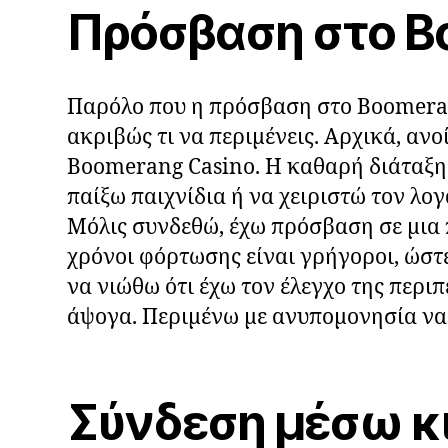
Πρόσβαση στο B
Παρόλο που η πρόσβαση στο Boomerang
ακριβώς τι να περιμένεις. Αρχικά, αν
Boomerang Casino. Η καθαρή διάταξη
παίξω παιχνίδια ή να χειριστώ τον λο
Μόλις συνδεθώ, έχω πρόσβαση σε μια 
χρόνοι φόρτωσης είναι γρήγοροι, ώστ
να νιώθω ότι έχω τον έλεγχο της περι
άψογα. Περιμένω με ανυπομονησία να
Σύνδεση μέσω 