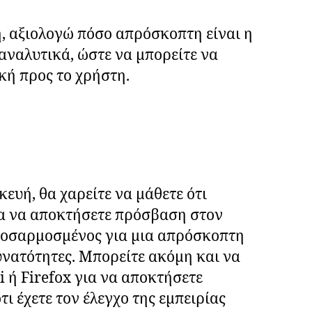
, αξιολογώ πόσο απρόσκοπτη είναι η
αναλυτικά, ώστε να μπορείτε να
κή προς το χρήστη.
υή, θα χαρείτε να μάθετε ότι
ετα να αποκτήσετε πρόσβαση στον
 προσαρμοσμένος για μια απρόσκοπτη
δυνατότητες. Μπορείτε ακόμη και να
 ή Firefox για να αποκτήσετε
ι έχετε τον έλεγχο της εμπειρίας