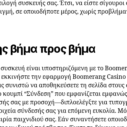
ιλογή συσκευής σας. Έτσι, να είστε σίγουροι 
γμή, σε οποιοδήποτε μέρος, χωρίς προβλήματ
ς βήμα προς βήμα
ς συσκευή είναι υποστηριζόμενη με το Boomer
 εκκινήστε την εφαρμογή Boomerang Casino 
ς συνιστώ να αποθηκεύσετε τη σελίδα στους 
ο κουμπί “Σύνδεση” που εμφανίζεται εμφανώς
σής σας με προσοχή—διπλοελέγξτε για τυπογ
οιχεία σύνδεσής σας για επόμενη ευκολία. Μό
ειρία παιχνιδιού σας. Εάν συναντήσετε οποιο