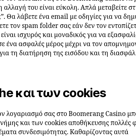
 αλλαγή του είναι εύκολη. Απλά μεταβείτε στη
”. Θα λάβετε ένα email με οδηγίες για να δη
τε τον spam folder σας εάν δεν τον εντοπίζε
 είναι ισχυρός και μοναδικός για να εξασφα
σε ένα ασφαλές μέρος μέχρι να τον απομνημον
ό για τη διατήρηση της εισόδου και τη διασφά
he και των cookies
 λογαριασμό σας στο Boomerang Casino μπορ
νήμης και των cookies αποθήκευσης πολλές φ
έματα συνδεσιμότητας. Καθαρίζοντας αυτά