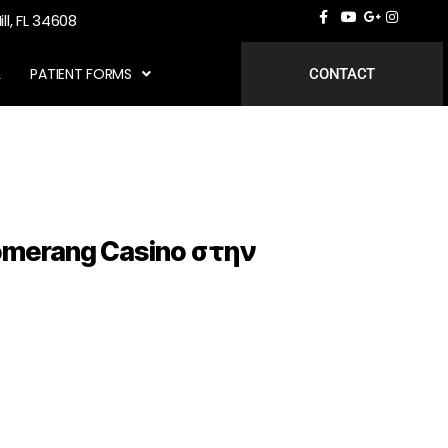
ill, FL 34608
L
PATIENT FORMS
CONTACT
omerang Casino στην