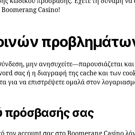
ης κωδικού πρόσβασης. Έχετε τη δύναμη να α
ο Boomerang Casino!
οινών προβλημάτω
σύνδεση, μην ανησυχείτε—παρουσιάζεται και 
ord σας ή η διαγραφή της cache και των cook
τα για να επιστρέψετε ομαλά στον λογαριασμ
ύ πρόσβασής σας
πό τον account σας στο Boomerang Casino λ