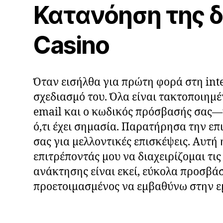
Κατανόηση της 
Casino
Όταν εισήλθα για πρώτη φορά στη int
σχεδιασμό του. Όλα είναι τακτοποιημέν
email και ο κωδικός πρόσβασής σας—κ
ό,τι έχει σημασία. Παρατήρησα την επι
σας για μελλοντικές επισκέψεις. Αυτή 
επιτρέποντάς μου να διαχειρίζομαι τι
ανάκτησης είναι εκεί, εύκολα προσβάσ
προετοιμασμένος να εμβαθύνω στην εμπ