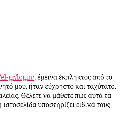
l-gr/login/
, έμεινα έκπληκτος από το
ινητό μου, ήταν εύχρηστο και ταχύτατο.
είας. Θέλετε να μάθετε πώς αυτά τα
 ιστοσελίδα υποστηρίζει ειδικά τους