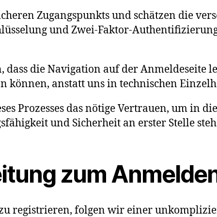
 sicheren Zugangspunkts und schätzen die v
lüsselung und Zwei-Faktor-Authentifizierung 
 dass die Navigation auf der Anmeldeseite lei
 können, anstatt uns in technischen Einzelhe
eses Prozesses das nötige Vertrauen, um in d
fähigkeit und Sicherheit an erster Stelle steh
leitung zum Anmelde
zu registrieren, folgen wir einer unkomplizier