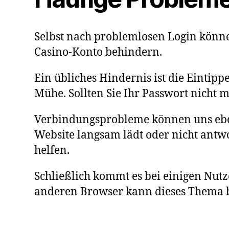
Selbst nach problemlosen Login könn
Casino-Konto behindern.
Ein übliches Hindernis ist die Einti
Mühe. Sollten Sie Ihr Passwort nicht m
Verbindungsprobleme können uns ebenf
Website langsam lädt oder nicht antwo
helfen.
Schließlich kommt es bei einigen Nut
anderen Browser kann dieses Thema 