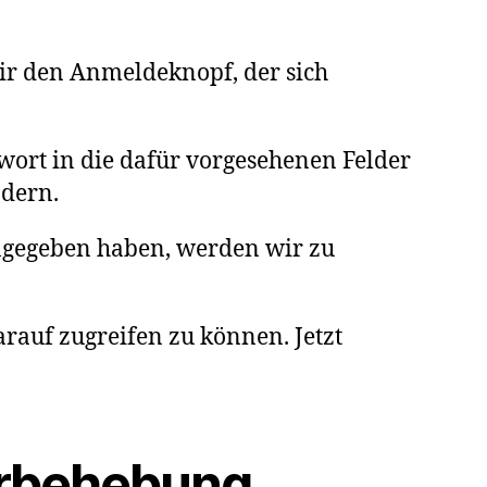
wir den Anmeldeknopf, der sich
wort in die dafür vorgesehenen Felder
ndern.
ingegeben haben, werden wir zu
arauf zugreifen zu können. Jetzt
erbehebung