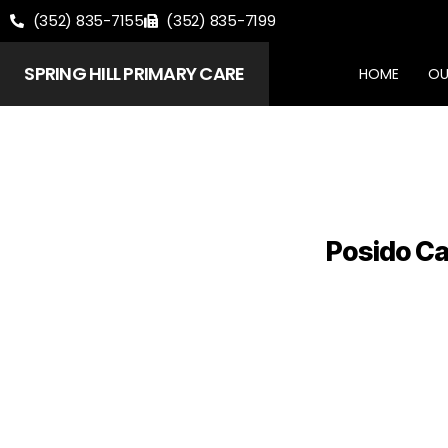
(352) 835-7155
(352) 835-7199
SPRING HILL PRIMARY CARE
HOME
OU
Posido Ca