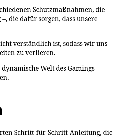
erschiedenen Schutzmaßnahmen, die
–, die dafür sorgen, dass unsere
cht verständlich ist, sodass wir uns
iten zu verlieren.
ie dynamische Welt des Gamings
en.
n
ten Schritt-für-Schritt-Anleitung, die