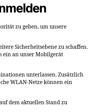
Anmelden
iorität zu geben, um unsere
eitere Sicherheitsebene zu schaffen.
 ein an unser Mobilgerät
nationen unterlassen. Zusätzlich
ntliche WLAN-Netze können ein
 auf dem aktuellen Stand zu