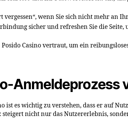
t vergessen“, wenn Sie sich nicht mehr an I
verbindung sicher und refreshen Sie die Seite
Posido Casino vertraut, um ein reibungsloses
no-Anmeldeprozess 
ist es wichtig zu verstehen, dass er auf Nut
tz steigert nicht nur das Nutzererlebnis, sond