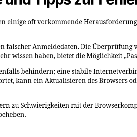
en einige oft vorkommende Herausforderung
ppen falscher Anmeldedaten. Die Überprüfung
ehr wissen haben, bietet die Möglichkeit „Pa
alls behindern; eine stabile Internetverbin
rtet, kann ein Aktualisieren des Browsers o
zern zu Schwierigkeiten mit der Browserkompa
beheben.