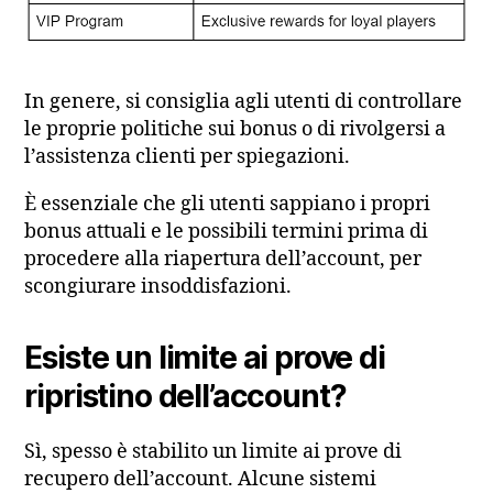
In genere, si consiglia agli utenti di controllare
le proprie politiche sui bonus o di rivolgersi a
l’assistenza clienti per spiegazioni.
È essenziale che gli utenti sappiano i propri
bonus attuali e le possibili termini prima di
procedere alla riapertura dell’account, per
scongiurare insoddisfazioni.
Esiste un limite ai prove di
ripristino dell’account?
Sì, spesso è stabilito un limite ai prove di
recupero dell’account. Alcune sistemi