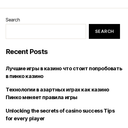
Search
SEARCH
Recent Posts
Лучшие игры в казино что стоит попробовать
в пинко казино
Технологии в азартных играх как казино
Пинко меняет правила игры
Unlocking the secrets of casino success Tips
for every player