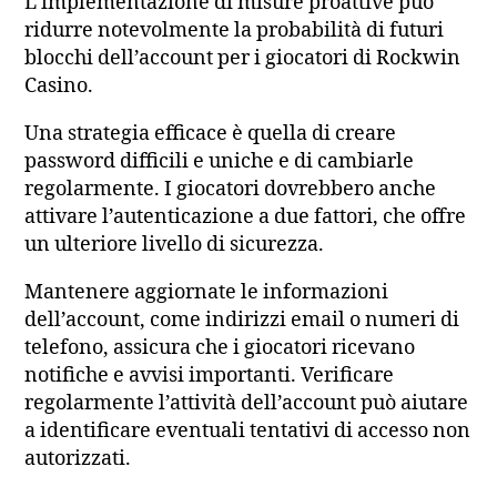
L’implementazione di misure proattive può
ridurre notevolmente la probabilità di futuri
blocchi dell’account per i giocatori di Rockwin
Casino.
Una strategia efficace è quella di creare
password difficili e uniche e di cambiarle
regolarmente. I giocatori dovrebbero anche
attivare l’autenticazione a due fattori, che offre
un ulteriore livello di sicurezza.
Mantenere aggiornate le informazioni
dell’account, come indirizzi email o numeri di
telefono, assicura che i giocatori ricevano
notifiche e avvisi importanti. Verificare
regolarmente l’attività dell’account può aiutare
a identificare eventuali tentativi di accesso non
autorizzati.