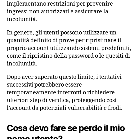
implementano restrizioni per prevenire
ingressi non autorizzati e assicurare la
incolumità.
In genere, gli utenti possono utilizzare un
quantità definito di prove per ripristinare il
proprio account utilizzando sistemi predefiniti,
come il ripristino della password o le quesiti di
incolumità.
Dopo aver superato questo limite, i tentativi
successivi potrebbero essere
temporaneamente interrotti o richiedere
ulteriori step di verifica, proteggendo così
l’account da potenziali vulnerabilità e frodi.
Cosa devo fare se perdo il mio