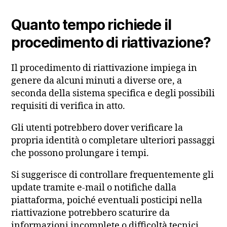
Quanto tempo richiede il
procedimento di riattivazione?
Il procedimento di riattivazione impiega in
genere da alcuni minuti a diverse ore, a
seconda della sistema specifica e degli possibili
requisiti di verifica in atto.
Gli utenti potrebbero dover verificare la
propria identità o completare ulteriori passaggi
che possono prolungare i tempi.
Si suggerisce di controllare frequentemente gli
update tramite e-mail o notifiche dalla
piattaforma, poiché eventuali posticipi nella
riattivazione potrebbero scaturire da
informazioni incomplete o difficoltà tecnici