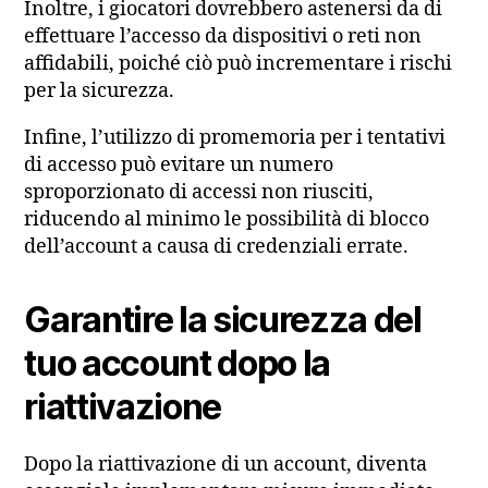
Inoltre, i giocatori dovrebbero astenersi da di
effettuare l’accesso da dispositivi o reti non
affidabili, poiché ciò può incrementare i rischi
per la sicurezza.
Infine, l’utilizzo di promemoria per i tentativi
di accesso può evitare un numero
sproporzionato di accessi non riusciti,
riducendo al minimo le possibilità di blocco
dell’account a causa di credenziali errate.
Garantire la sicurezza del
tuo account dopo la
riattivazione
Dopo la riattivazione di un account, diventa