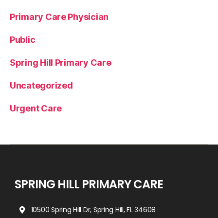
Primary Care Physician
Public
Spring Hill Primary Care
Uncategorized
Urgent Care
SPRING HILL PRIMARY CARE
10500 Spring Hill Dr, Spring Hill, FL 34608