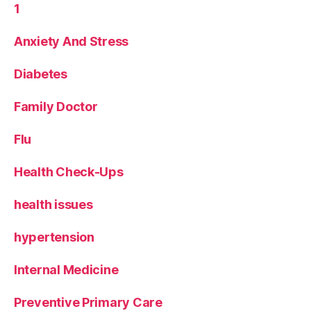
1
Anxiety And Stress
Diabetes
Family Doctor
Flu
Health Check-Ups
health issues
hypertension
Internal Medicine
Preventive Primary Care