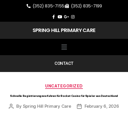
(352) 835-7155
(352) 835-7199
SPRING HILL PRIMARY CARE
CONTACT
UNCATEGORIZED
Schnelle Registrierungsverfahren für Rocket Casino für Spieler aus Deutschland
By
Spring Hill Primary Care
February 6, 2026