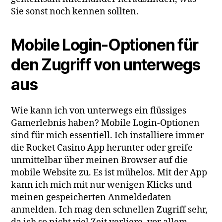
Sie sonst noch kennen sollten.
Mobile Login-Optionen für
den Zugriff von unterwegs
aus
Wie kann ich von unterwegs ein flüssiges
Gamerlebnis haben? Mobile Login-Optionen
sind für mich essentiell. Ich installiere immer
die Rocket Casino App herunter oder greife
unmittelbar über meinen Browser auf die
mobile Website zu. Es ist mühelos. Mit der App
kann ich mich mit nur wenigen Klicks und
meinen gespeicherten Anmeldedaten
anmelden. Ich mag den schnellen Zugriff sehr,