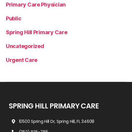
Primary Care Physician
Public
Spring Hill Primary Care
Uncategorized
Urgent Care
SPRING HILL PRIMARY CARE
10500 Spring Hill Dr, Spring Hill, FL 34608
(352) 835-7155