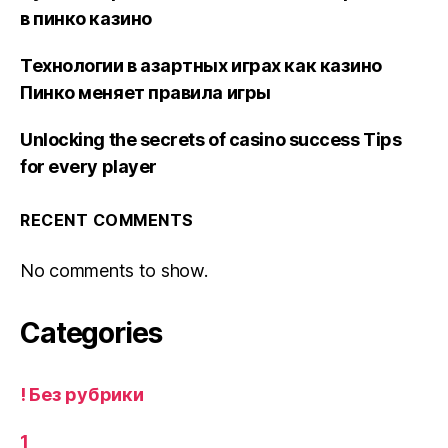
в пинко казино
Технологии в азартных играх как казино
Пинко меняет правила игры
Unlocking the secrets of casino success Tips
for every player
RECENT COMMENTS
No comments to show.
Categories
! Без рубрики
1