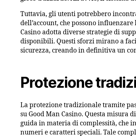
Tuttavia, gli utenti potrebbero incont
dell’account, che possono influenzare
Casino adotta diverse strategie di supp
disponibili. Questi sforzi mirano a fa
sicurezza, creando in definitiva un con
Protezione tradi
La protezione tradizionale tramite pa
su Good Man Casino. Questa misura di s
guida in materia di complessità, che i
numeri e caratteri speciali. Tale compl