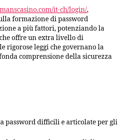
dmanscasino.com/it-ch/login/
,
 sulla formazione di password
azione a più fattori, potenziando la
he offre un extra livello di
e rigorose leggi che governano la
rofonda comprensione della sicurezza
password difficili e articolate per gli