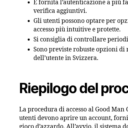
È fornita l’autenticazione a più 
verifica aggiuntivi.
Gli utenti possono optare per opz
accesso più intuitive e protette.
Si consiglia di controllare perio
Sono previste robuste opzioni di 
dell’utente in Svizzera.
Riepilogo del pr
La procedura di accesso al Good Man Ca
utenti devono aprire un account, fornir
gioco d’azzardo. All’avvio, il sistema 