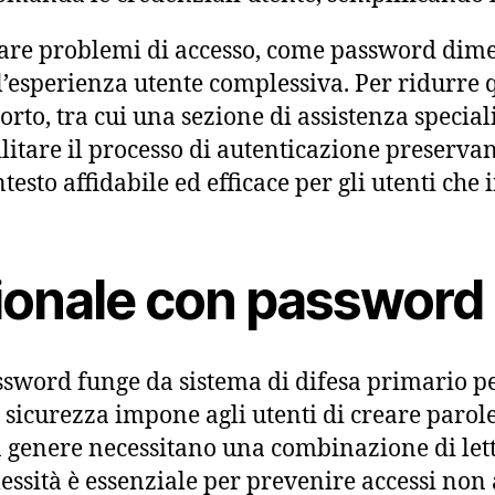
rare problemi di accesso, come password dime
 l’esperienza utente complessiva. Per ridurre
orto, tra cui una sezione di assistenza special
cilitare il processo di autenticazione preserv
testo affidabile ed efficace per gli utenti che
zionale con password
ssword funge da sistema di difesa primario pe
icurezza impone agli utenti di creare parole 
n genere necessitano una combinazione di lett
essità è essenziale per prevenire accessi non 