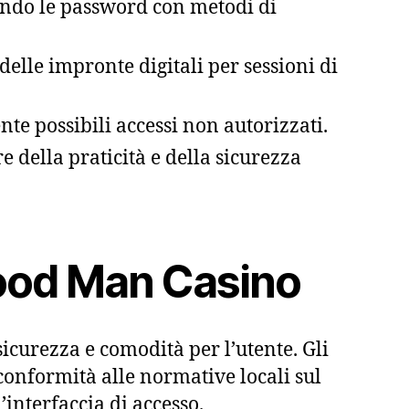
rando le password con metodi di
delle impronte digitali per sessioni di
te possibili accessi non autorizzati.
 della praticità e della sicurezza
Good Man Casino
icurezza e comodità per l’utente. Gli
 conformità alle normative locali sul
’interfaccia di accesso.