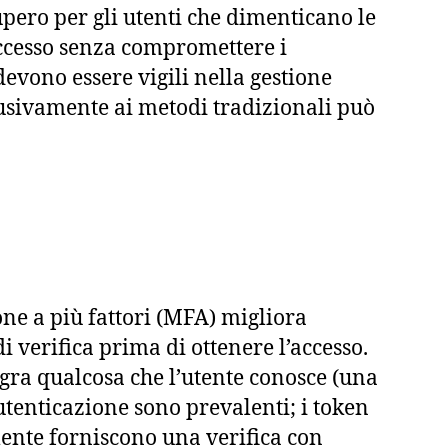
pero per gli utenti che dimenticano le
accesso senza compromettere i
devono essere vigili nella gestione
clusivamente ai metodi tradizionali può
ne a più fattori (MFA) migliora
 verifica prima di ottenere l’accesso.
tegra qualcosa che l’utente conosce (una
autenticazione sono prevalenti; i token
ente forniscono una verifica con