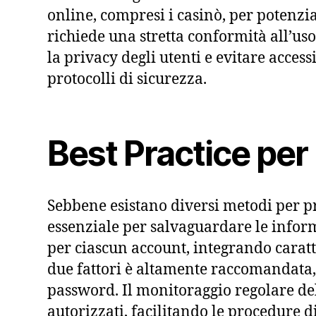
online, compresi i casinò, per potenzia
richiede una stretta conformità all’us
la privacy degli utenti e evitare acce
protocolli di sicurezza.
Best Practice per 
Sebbene esistano diversi metodi per pr
essenziale per salvaguardare le inform
per ciascun account, integrando caratt
due fattori è altamente raccomandata, 
password. Il monitoraggio regolare del
autorizzati, facilitando le procedure di