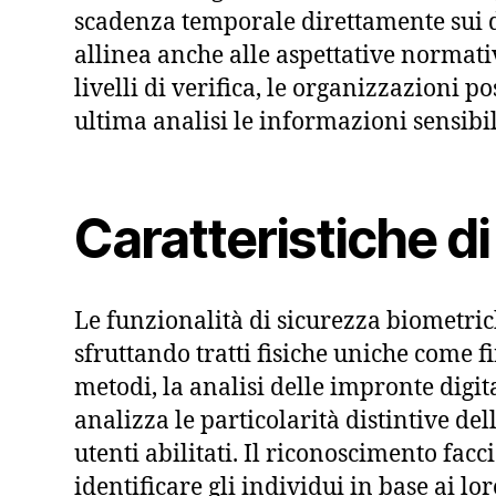
scadenza temporale direttamente sui di
allinea anche alle aspettative normati
livelli di verifica, le organizzazioni
ultima analisi le informazioni sensibil
Caratteristiche d
Le funzionalità di sicurezza biometri
sfruttando tratti fisiche uniche come fi
metodi, la analisi delle impronte digit
analizza le particolarità distintive de
utenti abilitati. Il riconoscimento fa
identificare gli individui in base ai lo