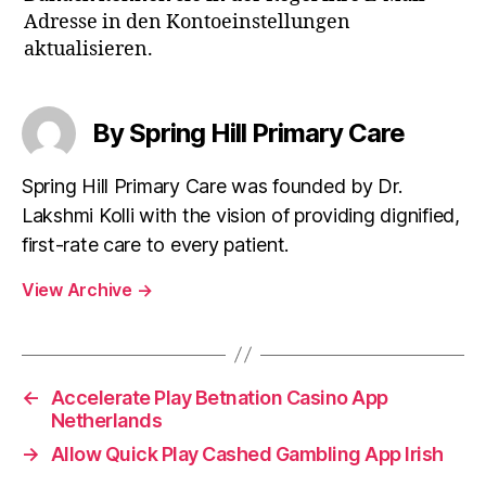
Adresse in den Kontoeinstellungen
aktualisieren.
By Spring Hill Primary Care
Spring Hill Primary Care was founded by Dr.
Lakshmi Kolli with the vision of providing dignified,
first-rate care to every patient.
View Archive
→
←
Accelerate Play Betnation Casino App
Netherlands
→
Allow Quick Play Cashed Gambling App Irish