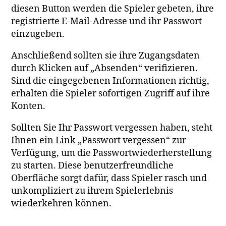
diesen Button werden die Spieler gebeten, ihre
registrierte E-Mail-Adresse und ihr Passwort
einzugeben.
Anschließend sollten sie ihre Zugangsdaten
durch Klicken auf „Absenden“ verifizieren.
Sind die eingegebenen Informationen richtig,
erhalten die Spieler sofortigen Zugriff auf ihre
Konten.
Sollten Sie Ihr Passwort vergessen haben, steht
Ihnen ein Link „Passwort vergessen“ zur
Verfügung, um die Passwortwiederherstellung
zu starten. Diese benutzerfreundliche
Oberfläche sorgt dafür, dass Spieler rasch und
unkompliziert zu ihrem Spielerlebnis
wiederkehren können.