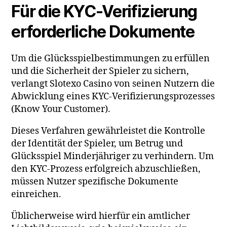
Für die KYC-Verifizierung
erforderliche Dokumente
Um die Glücksspielbestimmungen zu erfüllen
und die Sicherheit der Spieler zu sichern,
verlangt Slotexo Casino von seinen Nutzern die
Abwicklung eines KYC-Verifizierungsprozesses
(Know Your Customer).
Dieses Verfahren gewährleistet die Kontrolle
der Identität der Spieler, um Betrug und
Glücksspiel Minderjähriger zu verhindern. Um
den KYC-Prozess erfolgreich abzuschließen,
müssen Nutzer spezifische Dokumente
einreichen.
Üblicherweise wird hierfür ein amtlicher