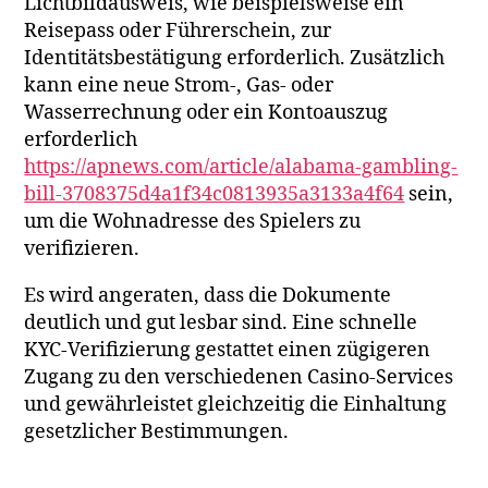
Lichtbildausweis, wie beispielsweise ein
Reisepass oder Führerschein, zur
Identitätsbestätigung erforderlich. Zusätzlich
kann eine neue Strom-, Gas- oder
Wasserrechnung oder ein Kontoauszug
erforderlich
https://apnews.com/article/alabama-gambling-
bill-3708375d4a1f34c0813935a3133a4f64
sein,
um die Wohnadresse des Spielers zu
verifizieren.
Es wird angeraten, dass die Dokumente
deutlich und gut lesbar sind. Eine schnelle
KYC-Verifizierung gestattet einen zügigeren
Zugang zu den verschiedenen Casino-Services
und gewährleistet gleichzeitig die Einhaltung
gesetzlicher Bestimmungen.