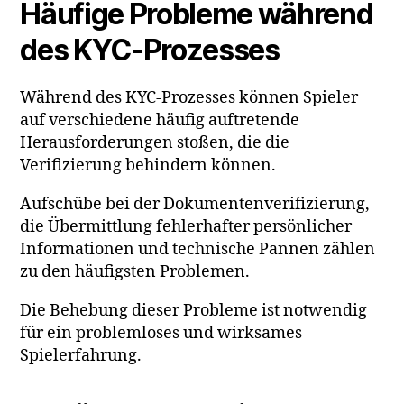
Häufige Probleme während
des KYC-Prozesses
Während des KYC-Prozesses können Spieler
auf verschiedene häufig auftretende
Herausforderungen stoßen, die die
Verifizierung behindern können.
Aufschübe bei der Dokumentenverifizierung,
die Übermittlung fehlerhafter persönlicher
Informationen und technische Pannen zählen
zu den häufigsten Problemen.
Die Behebung dieser Probleme ist notwendig
für ein problemloses und wirksames
Spielerfahrung.