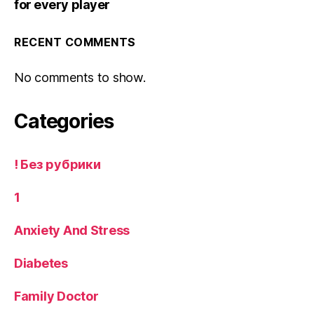
for every player
RECENT COMMENTS
No comments to show.
Categories
! Без рубрики
1
Anxiety And Stress
Diabetes
Family Doctor