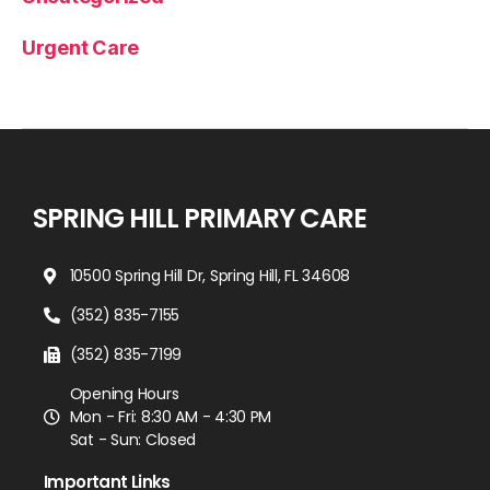
Urgent Care
SPRING HILL PRIMARY CARE
10500 Spring Hill Dr, Spring Hill, FL 34608
(352) 835-7155
(352) 835-7199
Opening Hours
Mon - Fri: 8:30 AM - 4:30 PM
Sat - Sun: Closed
Important Links