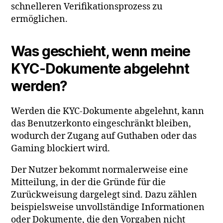
schnelleren Verifikationsprozess zu
ermöglichen.
Was geschieht, wenn meine
KYC-Dokumente abgelehnt
werden?
Werden die KYC-Dokumente abgelehnt, kann
das Benutzerkonto eingeschränkt bleiben,
wodurch der Zugang auf Guthaben oder das
Gaming blockiert wird.
Der Nutzer bekommt normalerweise eine
Mitteilung, in der die Gründe für die
Zurückweisung dargelegt sind. Dazu zählen
beispielsweise unvollständige Informationen
oder Dokumente, die den Vorgaben nicht