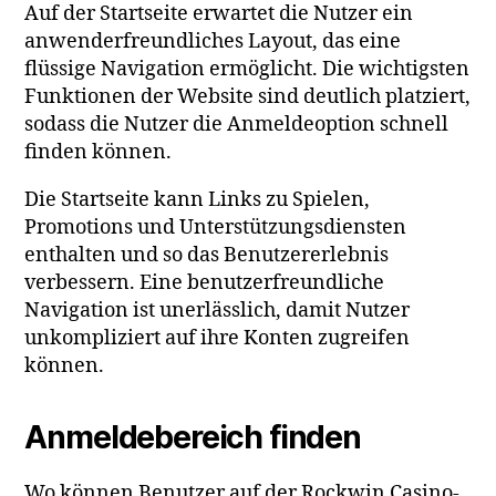
Auf der Startseite erwartet die Nutzer ein
anwenderfreundliches Layout, das eine
flüssige Navigation ermöglicht. Die wichtigsten
Funktionen der Website sind deutlich platziert,
sodass die Nutzer die Anmeldeoption schnell
finden können.
Die Startseite kann Links zu Spielen,
Promotions und Unterstützungsdiensten
enthalten und so das Benutzererlebnis
verbessern. Eine benutzerfreundliche
Navigation ist unerlässlich, damit Nutzer
unkompliziert auf ihre Konten zugreifen
können.
Anmeldebereich finden
Wo können Benutzer auf der Rockwin Casino-