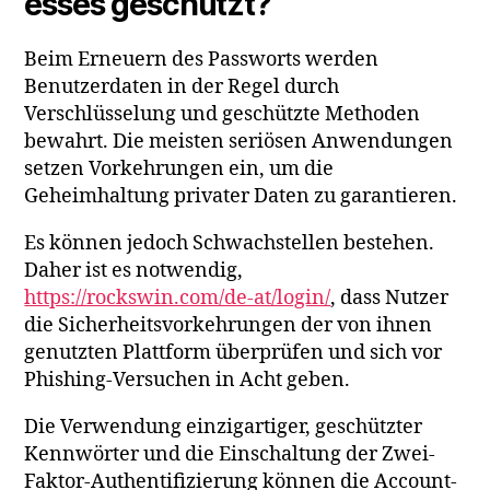
esses geschützt?
Beim Erneuern des Passworts werden
Benutzerdaten in der Regel durch
Verschlüsselung und geschützte Methoden
bewahrt. Die meisten seriösen Anwendungen
setzen Vorkehrungen ein, um die
Geheimhaltung privater Daten zu garantieren.
Es können jedoch Schwachstellen bestehen.
Daher ist es notwendig,
https://rockswin.com/de-at/login/
, dass Nutzer
die Sicherheitsvorkehrungen der von ihnen
genutzten Plattform überprüfen und sich vor
Phishing-Versuchen in Acht geben.
Die Verwendung einzigartiger, geschützter
Kennwörter und die Einschaltung der Zwei-
Faktor-Authentifizierung können die Account-