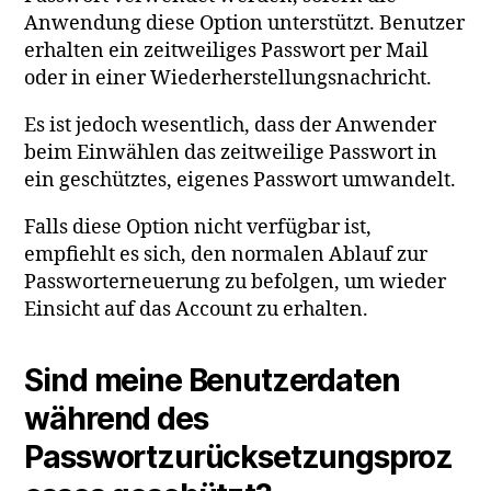
Anwendung diese Option unterstützt. Benutzer
erhalten ein zeitweiliges Passwort per Mail
oder in einer Wiederherstellungsnachricht.
Es ist jedoch wesentlich, dass der Anwender
beim Einwählen das zeitweilige Passwort in
ein geschütztes, eigenes Passwort umwandelt.
Falls diese Option nicht verfügbar ist,
empfiehlt es sich, den normalen Ablauf zur
Passworterneuerung zu befolgen, um wieder
Einsicht auf das Account zu erhalten.
Sind meine Benutzerdaten
während des
Passwortzurücksetzungsproz