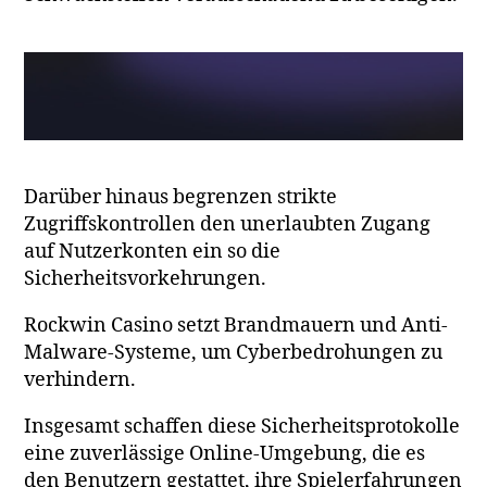
Darüber hinaus begrenzen strikte
Zugriffskontrollen den unerlaubten Zugang
auf Nutzerkonten ein so die
Sicherheitsvorkehrungen.
Rockwin Casino setzt Brandmauern und Anti-
Malware-Systeme, um Cyberbedrohungen zu
verhindern.
Insgesamt schaffen diese Sicherheitsprotokolle
eine zuverlässige Online-Umgebung, die es
den Benutzern gestattet, ihre Spielerfahrungen