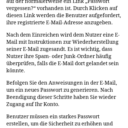
auf der normalerweise ein Link „Passwort
vergessen?“ vorhanden ist. Durch Klicken auf
diesen Link werden die Benutzer aufgefordert,
ihre registrierte E-Mail-Adresse anzugeben.
Nach dem Einreichen wird dem Nutzer eine E-
Mail mit Instruktionen zur Wiederherstellung
seiner E-Mail zugesandt. Es ist wichtig, dass
Nutzer ihre Spam- oder Junk-Ordner häufig
überprüfen, falls die E-Mail dort gelandet sein
könnte.
Befolgen Sie den Anweisungen in der E-Mail,
um ein neues Passwort zu generieren. Nach
Beendigung dieser Schritte haben Sie wieder
Zugang auf Ihr Konto.
Benutzer müssen ein starkes Passwort
erstellen, um die Sicherheit zu erhöhen und