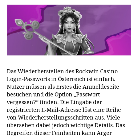
Das Wiederherstellen des Rockwin Casino-
Login-Passworts in Österreich ist einfach.
Nutzer müssen als Erstes die Anmeldeseite
besuchen und die Option „Passwort
vergessen?“ finden. Die Eingabe der
registrierten E-Mail-Adresse löst eine Reihe
von Wiederherstellungsschritten aus. Viele
übersehen dabei jedoch wichtige Details. Das
Begreifen dieser Feinheiten kann Ärger