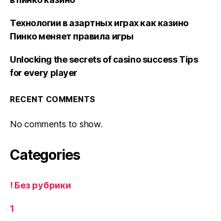
Технологии в азартных играх как казино
Пинко меняет правила игры
Unlocking the secrets of casino success Tips
for every player
RECENT COMMENTS
No comments to show.
Categories
! Без рубрики
1