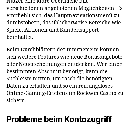
Nutzer eine klare Oberfläche mit
verschiedenen angebotenen Möglichkeiten. Es
empfiehlt sich, das Hauptnavigationsmenü zu
durchstöbern, das üblicherweise Bereiche wie
Spiele, Aktionen und Kundensupport
beinhaltet.
Beim Durchblättern der Internetseite können
sich weitere Features wie neue Bonusangebote
oder Neuerscheinungen entdecken. Wer einen
bestimmten Abschnitt benötigt, kann die
Suchleiste nutzen, um rasch die benötigten
Daten zu erhalten und so ein reibungsloses
Online-Gaming-Erlebnis im Rockwin Casino zu
sichern.
Probleme beim Kontozugriff