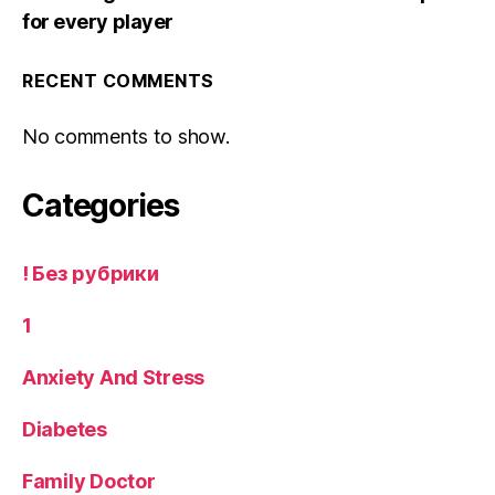
for every player
RECENT COMMENTS
No comments to show.
Categories
! Без рубрики
1
Anxiety And Stress
Diabetes
Family Doctor