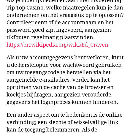
Als je moeilijkheden ervaart met invoeren bij
Tip Top Casino, welke maatregelen kun je dan
ondernemen om het vraagstuk op te oplossen?
Controleer eerst of de accountnaam en het
password goed zijn ingevoerd, aangezien
tikfouten regelmatig plaatsvinden.
https://en.wikipedia.org/wiki/Ed_Craven
Als u uw accountgegevens bent verloren, kunt
u de hersteloptie voor wachtwoord gebruiken
om uw toegangscode te herstellen via het
aangemelde e-mailadres. Verder kan het
opruimen van de cache van de browser en
koekjes bijdragen, aangezien verouderde
gegevens het loginproces kunnen hinderen.
Een ander aspect om te bedenken is de online
verbinding; een slechte of wisselvallige link
kan de toegang belemmeren. Als de