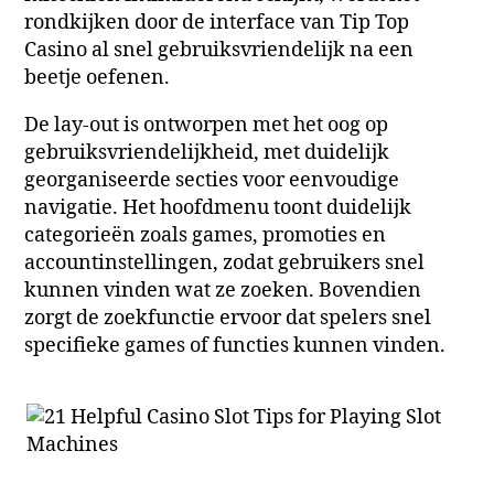
rondkijken door de interface van Tip Top
Casino al snel gebruiksvriendelijk na een
beetje oefenen.
De lay-out is ontworpen met het oog op
gebruiksvriendelijkheid, met duidelijk
georganiseerde secties voor eenvoudige
navigatie. Het hoofdmenu toont duidelijk
categorieën zoals games, promoties en
accountinstellingen, zodat gebruikers snel
kunnen vinden wat ze zoeken. Bovendien
zorgt de zoekfunctie ervoor dat spelers snel
specifieke games of functies kunnen vinden.