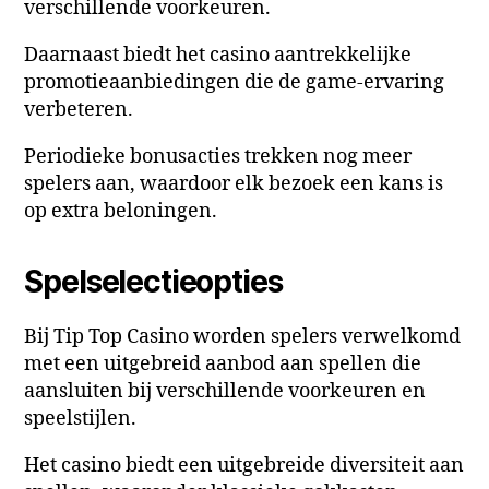
verschillende voorkeuren.
Daarnaast biedt het casino aantrekkelijke
promotieaanbiedingen die de game-ervaring
verbeteren.
Periodieke bonusacties trekken nog meer
spelers aan, waardoor elk bezoek een kans is
op extra beloningen.
Spelselectieopties
Bij Tip Top Casino worden spelers verwelkomd
met een uitgebreid aanbod aan spellen die
aansluiten bij verschillende voorkeuren en
speelstijlen.
Het casino biedt een uitgebreide diversiteit aan