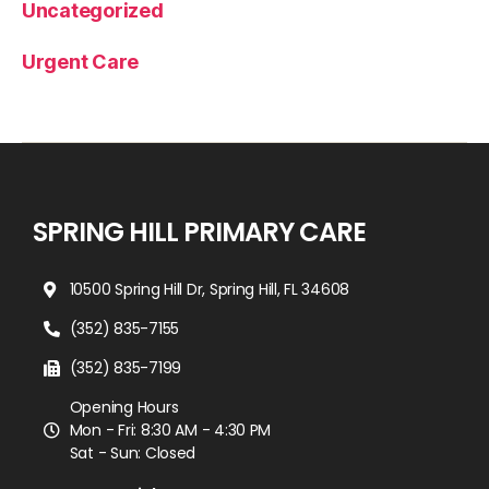
Uncategorized
Urgent Care
SPRING HILL PRIMARY CARE
10500 Spring Hill Dr, Spring Hill, FL 34608
(352) 835-7155
(352) 835-7199
Opening Hours
Mon - Fri: 8:30 AM - 4:30 PM
Sat - Sun: Closed