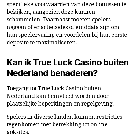
specifieke voorwaarden van deze bonussen te
bekijken, aangezien deze kunnen
schommelen. Daarnaast moeten spelers
nagaan of er actiecodes of einddata zijn om
hun speelervaring en voordelen bij hun eerste
deposito te maximaliseren.
Kan ik True Luck Casino buiten
Nederland benaderen?
Toegang tot True Luck Casino buiten
Nederland kan beïnvloed worden door
plaatselijke beperkingen en regelgeving.
Spelers in diverse landen kunnen restricties
tegenkomen met betrekking tot online
goksites.