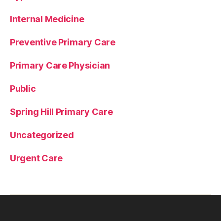
Internal Medicine
Preventive Primary Care
Primary Care Physician
Public
Spring Hill Primary Care
Uncategorized
Urgent Care