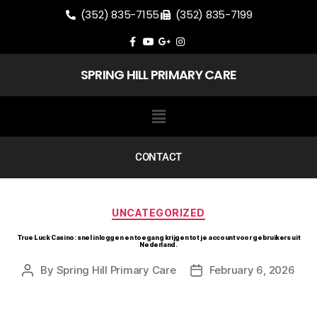
(352) 835-7155
(352) 835-7199
SPRING HILL PRIMARY CARE
CONTACT
UNCATEGORIZED
True Luck Casino: snel inloggen en toegang krijgen tot je account voor gebruikers uit
Nederland.
By
Spring Hill Primary Care
February 6, 2026