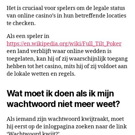
Het is cruciaal voor spelers om de legale status
van online casino’s in hun betreffende locaties
te checken.
Als een speler in
https://en.wikipedia.org/wiki/Full_Tilt_Poker
een land verblijft waar online wedden is
toegelaten, kan hij of zij waarschijnlijk toegang
hebben tot het casino, mits hij of zij voldoet aan
de lokale wetten en regels.
Wat moet ik doen als ik mijn
wachtwoord niet meer weet?
Als iemand zijn wachtwoord kwijtraakt, moet
hij eerst op de inlogpagina zoeken naar de link
‘Wachtwoord kwijt?’.