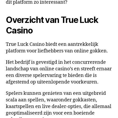
dit platform zo interessant?
Overzicht van True Luck
Casino
True Luck Casino biedt een aantrekkelijk
platform voor liefhebbers van online gokken.
Het bedrijf is gevestigd in het concurrerende
landschap van online casino’s en streeft ernaar
een diverse spelervaring te bieden die is
afgestemd op uiteenlopende voorkeuren.
Spelers kunnen genieten van een uitgebreid
scala aan spellen, waaronder gokkasten,
kaartspellen en live dealer-opties, die allemaal
geoptimaliseerd zijn voor een boeiende