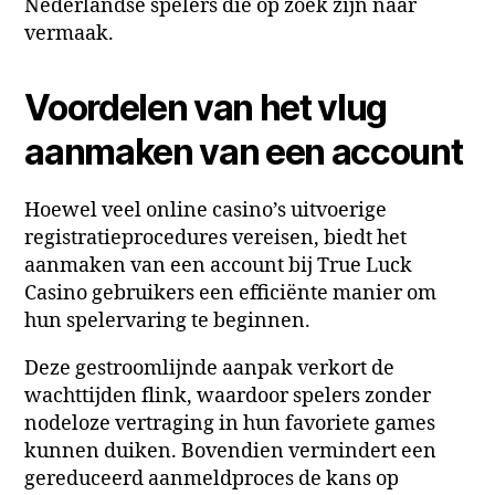
Nederlandse spelers die op zoek zijn naar
vermaak.
Voordelen van het vlug
aanmaken van een account
Hoewel veel online casino’s uitvoerige
registratieprocedures vereisen, biedt het
aanmaken van een account bij True Luck
Casino gebruikers een efficiënte manier om
hun spelervaring te beginnen.
Deze gestroomlijnde aanpak verkort de
wachttijden flink, waardoor spelers zonder
nodeloze vertraging in hun favoriete games
kunnen duiken. Bovendien vermindert een
gereduceerd aanmeldproces de kans op