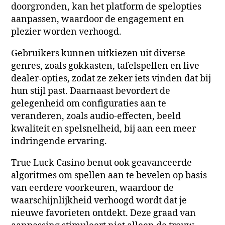
doorgronden, kan het platform de spelopties
aanpassen, waardoor de engagement en
plezier worden verhoogd.
Gebruikers kunnen uitkiezen uit diverse
genres, zoals gokkasten, tafelspellen en live
dealer-opties, zodat ze zeker iets vinden dat bij
hun stijl past. Daarnaast bevordert de
gelegenheid om configuraties aan te
veranderen, zoals audio-effecten, beeld
kwaliteit en spelsnelheid, bij aan een meer
indringende ervaring.
True Luck Casino benut ook geavanceerde
algoritmes om spellen aan te bevelen op basis
van eerdere voorkeuren, waardoor de
waarschijnlijkheid verhoogd wordt dat je
nieuwe favorieten ontdekt. Deze graad van