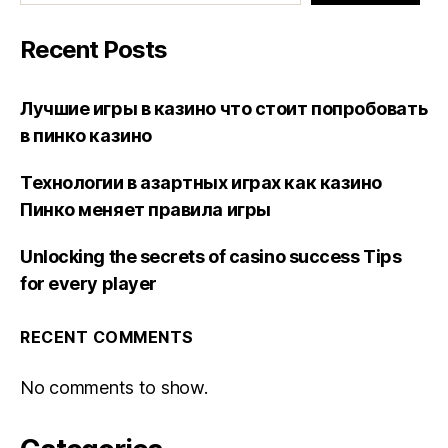
Recent Posts
Лучшие игры в казино что стоит попробовать
в пинко казино
Технологии в азартных играх как казино
Пинко меняет правила игры
Unlocking the secrets of casino success Tips
for every player
RECENT COMMENTS
No comments to show.