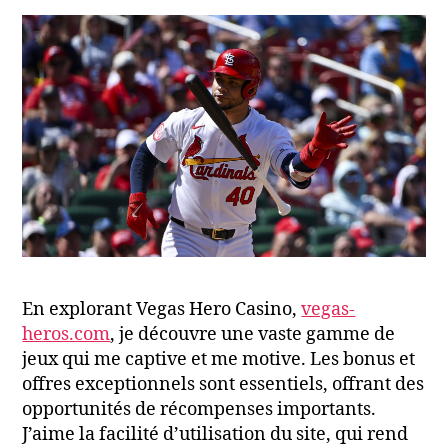
En explorant Vegas Hero Casino,
vegas-
heros.com
, je découvre une vaste gamme de
jeux qui me captive et me motive. Les bonus et
offres exceptionnels sont essentiels, offrant des
opportunités de récompenses importants.
J’aime la facilité d’utilisation du site, qui rend