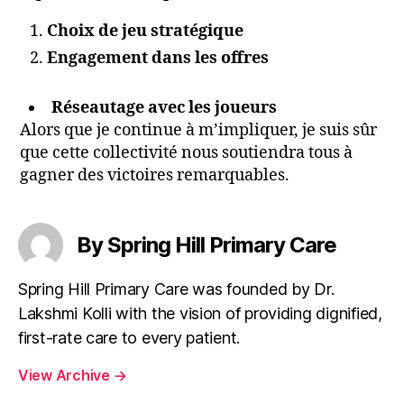
Choix de jeu stratégique
Engagement dans les offres
Réseautage avec les joueurs
Alors que je continue à m’impliquer, je suis sûr
que cette collectivité nous soutiendra tous à
gagner des victoires remarquables.
By Spring Hill Primary Care
Spring Hill Primary Care was founded by Dr.
Lakshmi Kolli with the vision of providing dignified,
first-rate care to every patient.
View Archive
→