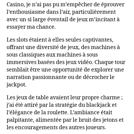
Casino, je n’ai pas pu m’empêcher de éprouver
l’enthousiasme dans l’air, particulièrement
avec un si large éventail de jeux m’incitant à
essayer ma chance.
Les slots étaient à elles seules captivantes,
offrant une diversité de jeux, des machines à
sous classiques aux machines à sous
immersives basées des jeux vidéo. Chaque tour
semblait être une opportunité de explorer une
narration passionnante ou de décrocher le
jackpot.
Les jeux de table avaient leur propre charme ;
j’ai été attiré par la stratégie du blackjack et
l’élégance de la roulette. L’ambiance était
palpitante, alimentée par le bruit des jetons et
les encouragements des autres joueurs.