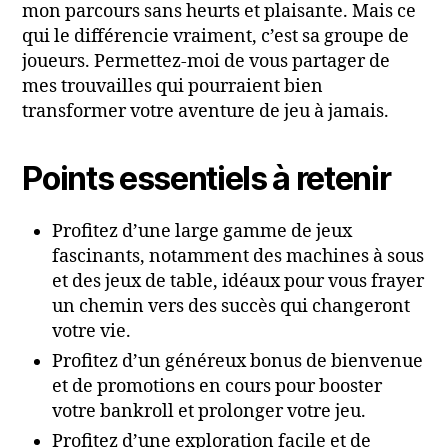
mon parcours sans heurts et plaisante. Mais ce
qui le différencie vraiment, c’est sa groupe de
joueurs. Permettez-moi de vous partager de
mes trouvailles qui pourraient bien
transformer votre aventure de jeu à jamais.
Points essentiels à retenir
Profitez d’une large gamme de jeux
fascinants, notamment des machines à sous
et des jeux de table, idéaux pour vous frayer
un chemin vers des succès qui changeront
votre vie.
Profitez d’un généreux bonus de bienvenue
et de promotions en cours pour booster
votre bankroll et prolonger votre jeu.
Profitez d’une exploration facile et de