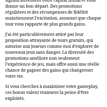
significativement votre capital initial et vous
donne un bon départ. Des promotions
régulières et des récompenses de fidélité
maintiennent l’excitation, assurant que chaque
tour vous rapporte de plus grands gains.
J’ai été particulièrement attiré par leur
proposition attrayante de tours gratuits, qui
autorise aux joueurs comme moi d’explorer de
nouveaux jeux sans danger. La diversité des
promotions améliore non seulement
l’expérience de jeu, mais offre aussi une réelle
chance de gagner des gains qui changeront
votre vie.
Si vous cherchez à maximiser votre gameplay,
ces bonus valent vraiment la peine d’être
exploités.