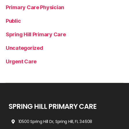
Primary Care Physician
Public
Spring Hill Primary Care
Uncategorized
Urgent Care
SPRING HILL PRIMARY CARE
10500 Spring Hill Dr, Spring Hill, FL 34608