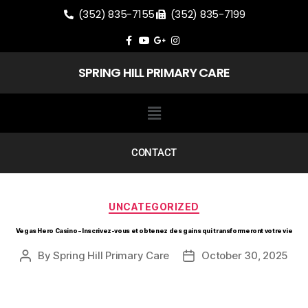
(352) 835-7155
(352) 835-7199
SPRING HILL PRIMARY CARE
CONTACT
UNCATEGORIZED
Vegas Hero Casino – Inscrivez-vous et obtenez des gains qui transformeront votre vie
By
Spring Hill Primary Care
October 30, 2025