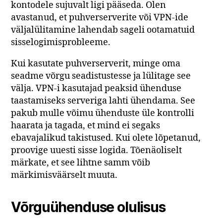
kontodele sujuvalt ligi pääseda. Olen
avastanud, et puhverserverite või VPN-ide
väljalülitamine lahendab sageli ootamatuid
sisselogimisprobleeme.
Kui kasutate puhverserverit, minge oma
seadme võrgu seadistustesse ja lülitage see
välja. VPN-i kasutajad peaksid ühenduse
taastamiseks serveriga lahti ühendama. See
pakub mulle võimu ühenduste üle kontrolli
haarata ja tagada, et mind ei segaks
ebavajalikud takistused. Kui olete lõpetanud,
proovige uuesti sisse logida. Tõenäoliselt
märkate, et see lihtne samm võib
märkimisväärselt muuta.
Võrguühenduse olulisus