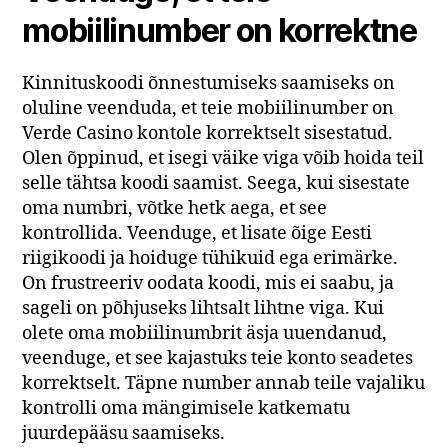
mobiilinumber on korrektne
Kinnituskoodi õnnestumiseks saamiseks on
oluline veenduda, et teie mobiilinumber on
Verde Casino kontole korrektselt sisestatud.
Olen õppinud, et isegi väike viga võib hoida teil
selle tähtsa koodi saamist. Seega, kui sisestate
oma numbri, võtke hetk aega, et see
kontrollida. Veenduge, et lisate õige Eesti
riigikoodi ja hoiduge tühikuid ega erimärke.
On frustreeriv oodata koodi, mis ei saabu, ja
sageli on põhjuseks lihtsalt lihtne viga. Kui
olete oma mobiilinumbrit äsja uuendanud,
veenduge, et see kajastuks teie konto seadetes
korrektselt. Täpne number annab teile vajaliku
kontrolli oma mängimisele katkematu
juurdepääsu saamiseks.