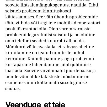
soovite lihtsalt mängukogemust nautida. Tihti
seisneb probleem kinnituskoodi
kättesaamises. See võib ühendusprobleemide
tõttu viibida või isegi teie mobiilsideoperaatori
poolt tõkestatud olla. Olen varem sarnaste
probleemidega silmitsi seisnud ja on oluline
oma telefoni seaded kontrolli all hoida.
Mõnikord võite avastada, et rahvusvaheline
kinnitamine on teatud numbrite puhul
keeruline. Kainelt jäämine ja iga probleemi
korrapärane lahendamine aitab juhtimise
taastada. Soovite viivitamatut juurdepääsu ja
nende võimalike takistuste mõistmine on
esimene samm katkematu sisselogimise
suunas.
Veenduge, et teie