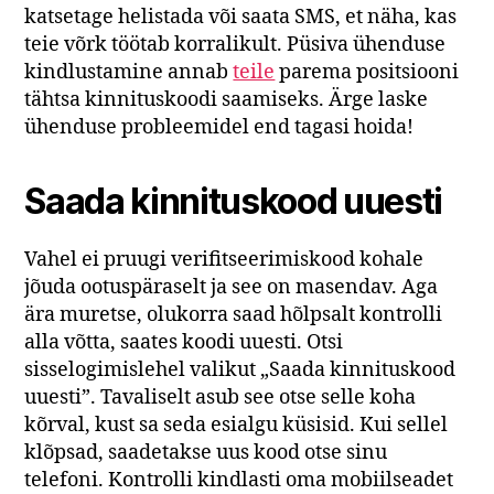
katsetage helistada või saata SMS, et näha, kas
teie võrk töötab korralikult. Püsiva ühenduse
kindlustamine annab
teile
parema positsiooni
tähtsa kinnituskoodi saamiseks. Ärge laske
ühenduse probleemidel end tagasi hoida!
Saada kinnituskood uuesti
Vahel ei pruugi verifitseerimiskood kohale
jõuda ootuspäraselt ja see on masendav. Aga
ära muretse, olukorra saad hõlpsalt kontrolli
alla võtta, saates koodi uuesti. Otsi
sisselogimislehel valikut „Saada kinnituskood
uuesti”. Tavaliselt asub see otse selle koha
kõrval, kust sa seda esialgu küsisid. Kui sellel
klõpsad, saadetakse uus kood otse sinu
telefoni. Kontrolli kindlasti oma mobiilseadet