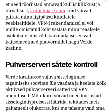
et need tööriistad annavad küll isiklikkust ja
turvalisust,
crunchbase.com
kuid võivad
piirata minu ligipääsu kindlatele
veebisaitidele. VPN-i rakendamisel ei või
mulle omistatud koht vastata minu reaalsele
asukohale, mis võib käivitada iseseisvad
kaitsemeetmed platvormidel nagu Verde
kasiino.
Puhverserveri sätete kontroll
Verde kasiinosse sujuva sisselogimise
tagamiseks soovitan üle vaadata ja keelata kõik
aktiivsed puhverserveri sätted või VPN-
ühendused. Mõnikord võivad need tööriistad
sisselogimisprotsessi häirida, tekitades meis
pahameelt olukorras, kus me tahame vaid oma