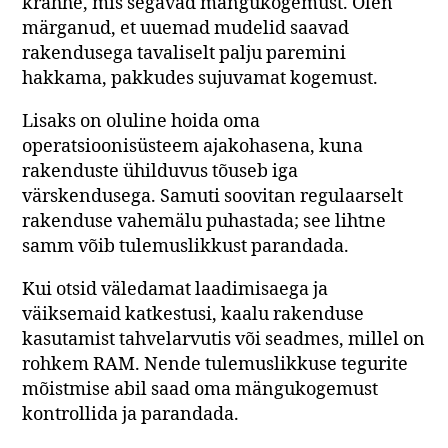
krahhe, mis segavad mängukogemust. Olen
märganud, et uuemad mudelid saavad
rakendusega tavaliselt palju paremini
hakkama, pakkudes sujuvamat kogemust.
Lisaks on oluline hoida oma
operatsioonisüsteem ajakohasena, kuna
rakenduste ühilduvus tõuseb iga
värskendusega. Samuti soovitan regulaarselt
rakenduse vahemälu puhastada; see lihtne
samm võib tulemuslikkust parandada.
Kui otsid väledamat laadimisaega ja
väiksemaid katkestusi, kaalu rakenduse
kasutamist tahvelarvutis või seadmes, millel on
rohkem RAM. Nende tulemuslikkuse tegurite
mõistmise abil saad oma mängukogemust
kontrollida ja parandada.