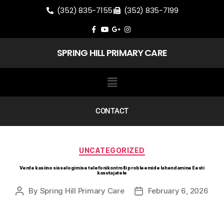
(352) 835-7155
(352) 835-7199
SPRING HILL PRIMARY CARE
CONTACT
UNCATEGORIZED
Verde kasiino sisselogimise telefonikontrolli probleemide lahendamine Eesti
kasutajatele
By
Spring Hill Primary Care
February 6, 2026