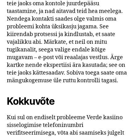
teie jaoks oma kontole juurdepääsu
taastamine, ja nad aitavad teid hea meelega.
Nendega kontakti saades olge valmis oma
probleemi kohta üksikasju jagama. See
kiirendab protsessi ja kindlustab, et saate
vajalikku abi. Märkate, et neil on mitu
tugikanalit, seega valige endale kõige
mugavam – e-post või reaalajas vestlus. Ärge
kartke nende ekspertiisi ära kasutada; see on
teie jaoks kättesaadav. Sobiva toega saate oma
mängukogemuse üle ruttu kontrolli tagasi.
Kokkuvõte
Kui sul on endiselt probleeme Verde kasiino
sisselogimise telefoninumbri
verifitseerimisega, võta abi saamiseks julgelt