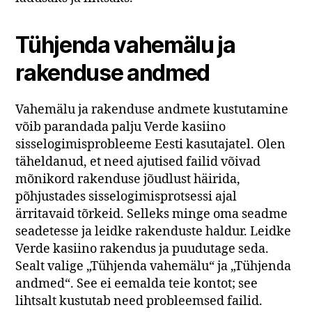
Tühjenda vahemälu ja
rakenduse andmed
Vahemälu ja rakenduse andmete kustutamine
võib parandada palju Verde kasiino
sisselogimisprobleeme Eesti kasutajatel. Olen
täheldanud, et need ajutised failid võivad
mõnikord rakenduse jõudlust häirida,
põhjustades sisselogimisprotsessi ajal
ärritavaid tõrkeid. Selleks minge oma seadme
seadetesse ja leidke rakenduste haldur. Leidke
Verde kasiino rakendus ja puudutage seda.
Sealt valige „Tühjenda vahemälu“ ja „Tühjenda
andmed“. See ei eemalda teie kontot; see
lihtsalt kustutab need probleemsed failid.