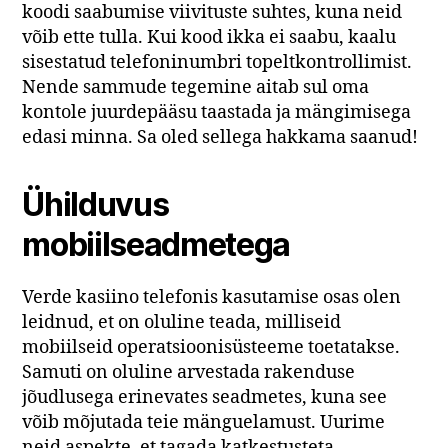
koodi saabumise viivituste suhtes, kuna neid
võib ette tulla. Kui kood ikka ei saabu, kaalu
sisestatud telefoninumbri topeltkontrollimist.
Nende sammude tegemine aitab sul oma
kontole juurdepääsu taastada ja mängimisega
edasi minna. Sa oled sellega hakkama saanud!
Ühilduvus
mobiilseadmetega
Verde kasiino telefonis kasutamise osas olen
leidnud, et on oluline teada, milliseid
mobiilseid operatsioonisüsteeme toetatakse.
Samuti on oluline arvestada rakenduse
jõudlusega erinevates seadmetes, kuna see
võib mõjutada teie mänguelamust. Uurime
neid aspekte, et tagada katkestusteta