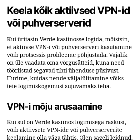
Keela kõik aktiivsed VPN-id
või puhverserverid
Kui üritasin Verde kasiinosse logida, mõistsin,
et aktiivse VPN-i või puhverserveri kasutamine
võib protsessis probleeme põhjustada. Vajalik
on üle vaadata oma võrgusätteid, kuna need
tööriistad segavad tihti ühenduse püsivust.
Uurime, kuidas nende väljalülitamine võiks
teie logimiskogemust sujuvamaks teha.
VPN-i mõju arusaamine
Kui sul on Verde kasiinos logimisega raskusi,
võib aktiivsete VPN-ide või puhverserverite
keelamine olla väga tähtis. Olen sageli leidnud,