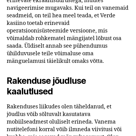
erinevate ekraanisuurustega, muutes
navigeerimise mugavaks. Kui teil on vanemaid
seadmeid, on teil hea meel teada, et Verde
kasiino toetab erinevaid
operatsioonisüsteemide versioone, mis
võimaldab rohkematel mängijatel lõbust osa
saada. Üldiselt annab see pühendumus
ühilduvusele teile võimaluse oma
mänguelamusi täielikult omaks võtta.
Rakenduse jõudluse
kaalutlused
Rakenduses liikudes olen täheldanud, et
jõudlus võib sõltuvalt kasutatava
mobiilseadmest oluliselt erineda. Vanema
nutitelefoni korral võib ilmneda viivitusi või