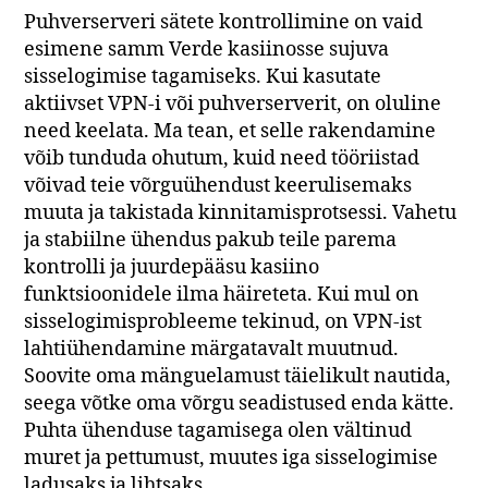
Puhverserveri sätete kontrollimine on vaid
esimene samm Verde kasiinosse sujuva
sisselogimise tagamiseks. Kui kasutate
aktiivset VPN-i või puhverserverit, on oluline
need keelata. Ma tean, et selle rakendamine
võib tunduda ohutum, kuid need tööriistad
võivad teie võrguühendust keerulisemaks
muuta ja takistada kinnitamisprotsessi. Vahetu
ja stabiilne ühendus pakub teile parema
kontrolli ja juurdepääsu kasiino
funktsioonidele ilma häireteta. Kui mul on
sisselogimisprobleeme tekinud, on VPN-ist
lahtiühendamine märgatavalt muutnud.
Soovite oma mänguelamust täielikult nautida,
seega võtke oma võrgu seadistused enda kätte.
Puhta ühenduse tagamisega olen vältinud
muret ja pettumust, muutes iga sisselogimise
ladusaks ja lihtsaks.