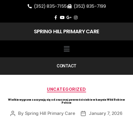
(352) 835-7155
(352) 835-7199
SPRING HILL PRIMARY CARE
CONTACT
UNCATEGORIZED
Wielkie wygrane zaczynają się od znacznej pewności siebie w kasynie Wild Robin w
Polsce
By
Spring Hill Primary Care
January 7, 2026