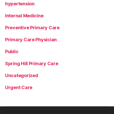
hypertension
Internal Medicine
Preventive Primary Care
Primary Care Physician
Public
Spring Hill Primary Care
Uncategorized
Urgent Care