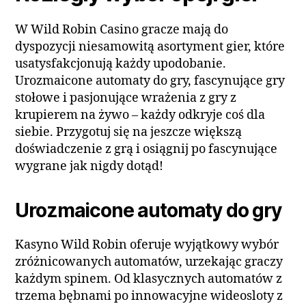
W Wild Robin Casino gracze mają do
dyspozycji niesamowitą asortyment gier, które
usatysfakcjonują każdy upodobanie.
Urozmaicone automaty do gry, fascynujące gry
stołowe i pasjonujące wrażenia z gry z
krupierem na żywo – każdy odkryje coś dla
siebie. Przygotuj się na jeszcze większą
doświadczenie z grą i osiągnij po fascynujące
wygrane jak nigdy dotąd!
Urozmaicone automaty do gry
Kasyno Wild Robin oferuje wyjątkowy wybór
zróżnicowanych automatów, urzekając graczy
każdym spinem. Od klasycznych automatów z
trzema bębnami po innowacyjne wideosloty z