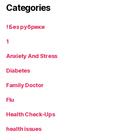
Categories
! Без рубрики
1
Anxiety And Stress
Diabetes
Family Doctor
Flu
Health Check-Ups
health issues