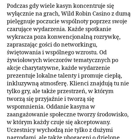
Podczas gdy wiele kasyn koncentruje się
wyłącznie na grach, Wild Robin Casino z dumą
pielęgnuje poczucie wspólnoty poprzez swoje
czarujące wydarzenia. Każde spotkanie
wykracza poza konwencjonalną rozrywkę,
zapraszając gości do networkingu,
świętowania i wspólnego wzrostu. Od
żywiołowych wieczorów tematycznych po
akcje charytatywne, każde wydarzenie
prezentuje lokalne talenty i promuje ciepłą,
inkluzywną atmosferę. Klienci znajdują tu nie
tylko gry, ale także przestrzeń, w którym
tworzą się przyjaźnie i tworzą się
wspomnienia. Oddanie kasyna w
zaangażowanie społeczne tworzy środowisko,
w którym każdy czuje się akceptowany.
Uczestnicy wychodzą nie tylko z dużymi
nagrodami, ale także ubogaceni o dzielone