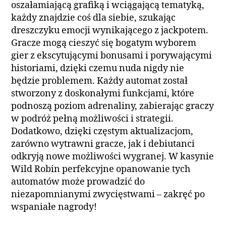
oszałamiającą grafiką i wciągającą tematyką,
każdy znajdzie coś dla siebie, szukając
dreszczyku emocji wynikającego z jackpotem.
Gracze mogą cieszyć się bogatym wyborem
gier z ekscytującymi bonusami i porywającymi
historiami, dzięki czemu nuda nigdy nie
będzie problemem. Każdy automat został
stworzony z doskonałymi funkcjami, które
podnoszą poziom adrenaliny, zabierając graczy
w podróż pełną możliwości i strategii.
Dodatkowo, dzięki częstym aktualizacjom,
zarówno wytrawni gracze, jak i debiutanci
odkryją nowe możliwości wygranej. W kasynie
Wild Robin perfekcyjne opanowanie tych
automatów może prowadzić do
niezapomnianymi zwycięstwami – zakręć po
wspaniałe nagrody!