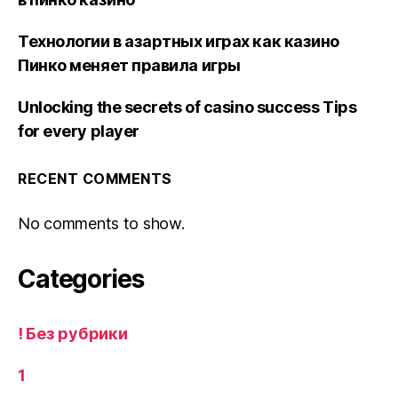
Технологии в азартных играх как казино
Пинко меняет правила игры
Unlocking the secrets of casino success Tips
for every player
RECENT COMMENTS
No comments to show.
Categories
! Без рубрики
1