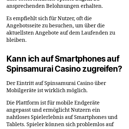
ansprechenden Belohnungen erhalten.
Es empfiehlt sich für Nutzer, oft die
Angebotsseite zu besuchen, um über die
aktuellsten Angebote auf dem Laufenden zu
bleiben.
Kann ich auf Smartphones auf
Spinsamurai Casino zugreifen?
Der Eintritt auf Spinsamurai Casino über
Mobilgeräte ist wirklich möglich.
Die Plattform ist für mobile Endgeräte
angepasst und ermöglicht Nutzern ein
nahtloses Spielerlebnis auf Smartphones und
Tablets. Spieler können sich problemlos auf