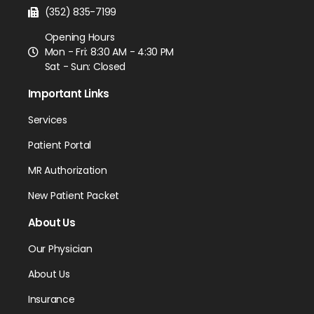
(352) 835-7199
Opening Hours
Mon - Fri: 8:30 AM - 4:30 PM
Sat - Sun: Closed
Important Links
Services
Patient Portal
MR Authorization
New Patient Packet
About Us
Our Physician
About Us
Insurance