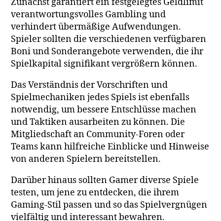
Zunächst garantiert ein festgelegtes Geldlimit
verantwortungsvolles Gambling und
verhindert übermäßige Aufwendungen.
Spieler sollten die verschiedenen verfügbaren
Boni und Sonderangebote verwenden, die ihr
Spielkapital signifikant vergrößern können.
Das Verständnis der Vorschriften und
Spielmechaniken jedes Spiels ist ebenfalls
notwendig, um bessere Entschlüsse machen
und Taktiken ausarbeiten zu können. Die
Mitgliedschaft an Community-Foren oder
Teams kann hilfreiche Einblicke und Hinweise
von anderen Spielern bereitstellen.
Darüber hinaus sollten Gamer diverse Spiele
testen, um jene zu entdecken, die ihrem
Gaming-Stil passen und so das Spielvergnügen
vielfältig und interessant bewahren.