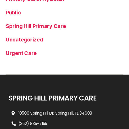
Public
Spring Hill Primary Care
Uncategorized
Urgent Care
SPRING HILL PRIMARY CARE
10500 Spring Hill Dr, Spring Hill, FL 34608
(352) 835-7155