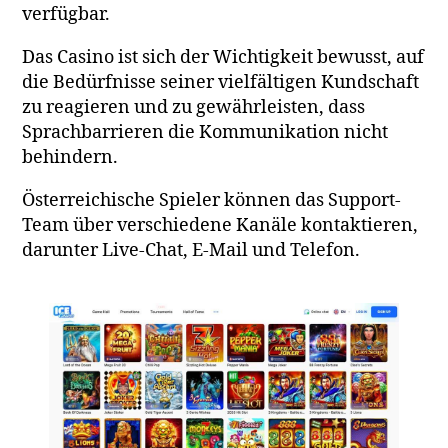
verfügbar.
Das Casino ist sich der Wichtigkeit bewusst, auf
die Bedürfnisse seiner vielfältigen Kundschaft
zu reagieren und zu gewährleisten, dass
Sprachbarrieren die Kommunikation nicht
behindern.
Österreichische Spieler können das Support-
Team über verschiedene Kanäle kontaktieren,
darunter Live-Chat, E-Mail und Telefon.