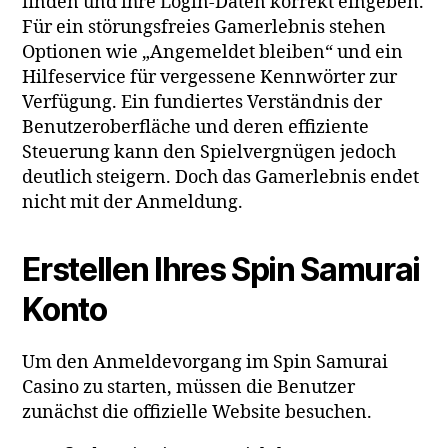
finden und ihre Login-Daten korrekt eingeben.
Für ein störungsfreies Gamerlebnis stehen
Optionen wie „Angemeldet bleiben“ und ein
Hilfeservice für vergessene Kennwörter zur
Verfügung. Ein fundiertes Verständnis der
Benutzeroberfläche und deren effiziente
Steuerung kann den Spielvergnügen jedoch
deutlich steigern. Doch das Gamerlebnis endet
nicht mit der Anmeldung.
Erstellen Ihres Spin Samurai
Konto
Um den Anmeldevorgang im Spin Samurai
Casino zu starten, müssen die Benutzer
zunächst die offizielle Website besuchen.