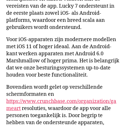
vereisten van de app. Lucky 7 ondersteunt in
de eerste plaats zowel iOS- als Android-
platforms, waardoor een breed scala aan
gebruikers wordt ondersteund.
Voor iOS-apparaten zijn modernere modellen
met iOS 11 of hoger ideaal. Aan de Android-
kant werken apparaten met Android 6.0
Marshmallow of hoger prima. Het is belangrijk
dat we onze besturingssystemen up-to-date
houden voor beste functionaliteit.
Bovendien wordt gelet op verschillende
schermformaten en
https://www.crunchbase.com/organization/ga
meart
resoluties, waardoor de app voor alle
personen toegankelijk is. Door begrip te
hebben van de ondersteunde apparaten,