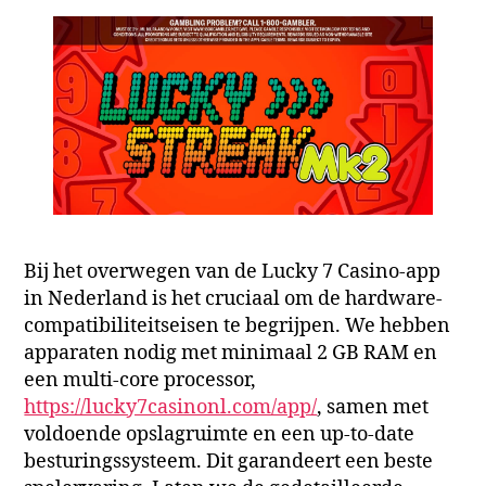
Bij het overwegen van de Lucky 7 Casino-app
in Nederland is het cruciaal om de hardware-
compatibiliteitseisen te begrijpen. We hebben
apparaten nodig met minimaal 2 GB RAM en
een multi-core processor,
https://lucky7casinonl.com/app/
, samen met
voldoende opslagruimte en een up-to-date
besturingssysteem. Dit garandeert een beste