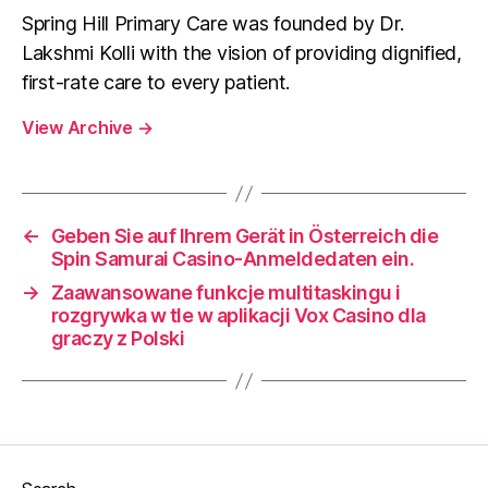
Spring Hill Primary Care was founded by Dr.
Lakshmi Kolli with the vision of providing dignified,
first-rate care to every patient.
View Archive
→
←
Geben Sie auf Ihrem Gerät in Österreich die
Spin Samurai Casino-Anmeldedaten ein.
→
Zaawansowane funkcje multitaskingu i
rozgrywka w tle w aplikacji Vox Casino dla
graczy z Polski