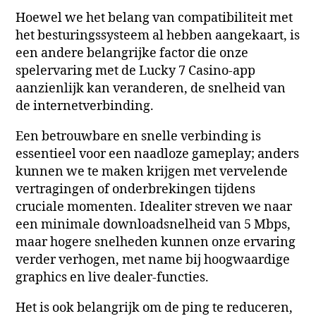
Hoewel we het belang van compatibiliteit met
het besturingssysteem al hebben aangekaart, is
een andere belangrijke factor die onze
spelervaring met de Lucky 7 Casino-app
aanzienlijk kan veranderen, de snelheid van
de internetverbinding.
Een betrouwbare en snelle verbinding is
essentieel voor een naadloze gameplay; anders
kunnen we te maken krijgen met vervelende
vertragingen of onderbrekingen tijdens
cruciale momenten. Idealiter streven we naar
een minimale downloadsnelheid van 5 Mbps,
maar hogere snelheden kunnen onze ervaring
verder verhogen, met name bij hoogwaardige
graphics en live dealer-functies.
Het is ook belangrijk om de ping te reduceren,