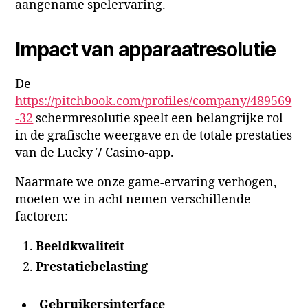
aangename spelervaring.
Impact van apparaatresolutie
De
https://pitchbook.com/profiles/company/489569
-32
schermresolutie speelt een belangrijke rol
in de grafische weergave en de totale prestaties
van de Lucky 7 Casino-app.
Naarmate we onze game-ervaring verhogen,
moeten we in acht nemen verschillende
factoren:
Beeldkwaliteit
Prestatiebelasting
Gebruikersinterface