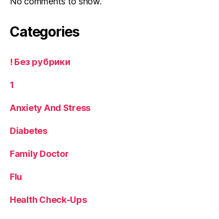
No comments to show.
Categories
! Без рубрики
1
Anxiety And Stress
Diabetes
Family Doctor
Flu
Health Check-Ups