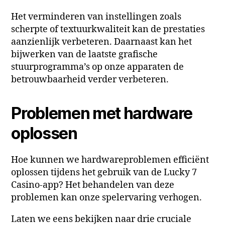
Het verminderen van instellingen zoals
scherpte of textuurkwaliteit kan de prestaties
aanzienlijk verbeteren. Daarnaast kan het
bijwerken van de laatste grafische
stuurprogramma’s op onze apparaten de
betrouwbaarheid verder verbeteren.
Problemen met hardware
oplossen
Hoe kunnen we hardwareproblemen efficiënt
oplossen tijdens het gebruik van de Lucky 7
Casino-app? Het behandelen van deze
problemen kan onze spelervaring verhogen.
Laten we eens bekijken naar drie cruciale