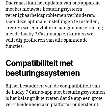
Daarnaast kan het updaten van ons apparaat
met het nieuwste besturingssysteem
verenigbaarheidsproblemen verhinderen.
Door deze optimale instellingen te instellen,
creëren we een vlotte en aangename ervaring
met de Lucky 7 Casino-app en kunnen we
volledig profiteren van alle spannende
functies.
Compatibiliteit met
besturingssystemen
Bij het bestuderen van de compatibiliteit van
de Lucky 7 Casino-app met besturingssystemen
is het belangrijk te weten dat de app een grote
verscheidenheid aan platforms ondersteunt.